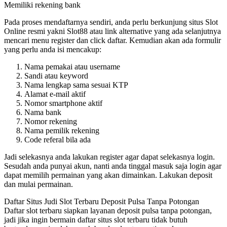
Memiliki rekening bank
Pada proses mendaftarnya sendiri, anda perlu berkunjung situs Slot
Online resmi yakni Slot88 atau link alternative yang ada selanjutnya
mencari menu register dan click daftar. Kemudian akan ada formulir
yang perlu anda isi mencakup:
Nama pemakai atau username
Sandi atau keyword
Nama lengkap sama sesuai KTP
Alamat e-mail aktif
Nomor smartphone aktif
Nama bank
Nomor rekening
Nama pemilik rekening
Code referal bila ada
Jadi selekasnya anda lakukan register agar dapat selekasnya login.
Sesudah anda punyai akun, nanti anda tinggal masuk saja login agar
dapat memilih permainan yang akan dimainkan. Lakukan deposit
dan mulai permainan.
Daftar Situs Judi Slot Terbaru Deposit Pulsa Tanpa Potongan
Daftar slot terbaru siapkan layanan deposit pulsa tanpa potongan,
jadi jika ingin bermain daftar situs slot terbaru tidak butuh