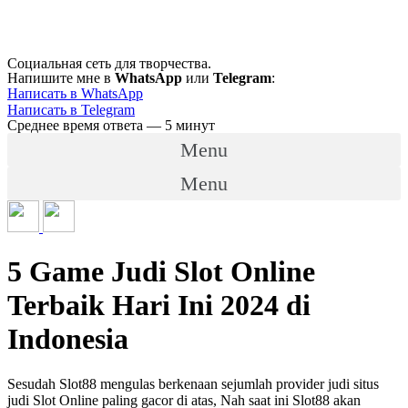
Перейти
к
содержимому
Социальная сеть для творчества.
Напишите мне в
WhatsApp
или
Telegram
:
Написать в WhatsApp
Написать в Telegram
Среднее время ответа — 5 минут
Menu
Menu
5 Game Judi Slot Online
Terbaik Hari Ini 2024 di
Indonesia
Sesudah Slot88 mengulas berkenaan sejumlah provider judi situs
judi Slot Online paling gacor di atas, Nah saat ini Slot88 akan