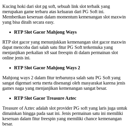
Kucing hoki dari slot pg soft, sebuah link slot terbaik yang
merupakan game terbaru atas keluaran dari PG Soft ini.
Memberikan keseruan dalam momentum kemenangan slot maxwin
yang bisa diraih secara easy.
RTP Slot Gacor Mahjong Ways
RTP slot gacor yang menunjukkan kemenangan slot gacor maxwin
dapat mencoba dari salah satu fitur PG Soft terkemuka yang
menjanjikan perkalian x8 saat freespin di dalam permainan slot
online jenis ini.
RTP Slot Gacor Mahjong Ways 2
Mahjong ways 2 dalam fitur terbarunya salah satu PG Soft yang
sangat digemari serta merta disenangi oleh masyarakat karena jenis
games naga yang menjanjikan kemenangan sangat besar.
RTP Slot Gacor Treasure Aztec
Treasure of Aztec adalah slot provider PG soft yang laris juga untuk
dimainkan hingga pada saat ini. Jenis permainan satu ini memiliki
keseruan dalam fitur freespin yang memiliki chance kemenangan
besar.