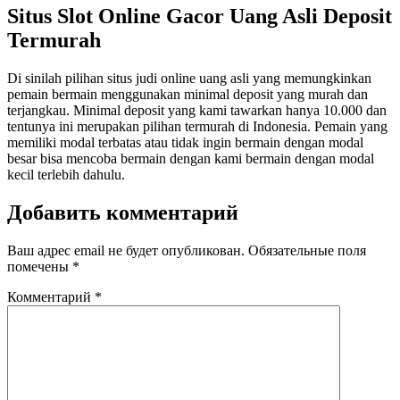
Situs Slot Online Gacor Uang Asli Deposit
Termurah
Di sinilah pilihan situs judi online uang asli yang memungkinkan
pemain bermain menggunakan minimal deposit yang murah dan
terjangkau. Minimal deposit yang kami tawarkan hanya 10.000 dan
tentunya ini merupakan pilihan termurah di Indonesia. Pemain yang
memiliki modal terbatas atau tidak ingin bermain dengan modal
besar bisa mencoba bermain dengan kami bermain dengan modal
kecil terlebih dahulu.
Добавить комментарий
Ваш адрес email не будет опубликован.
Обязательные поля
помечены
*
Комментарий
*