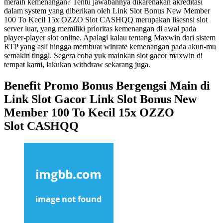
meraih kemenangan? Tentu jawabannya dikarenakan akreditasi
dalam system yang diberikan oleh Link Slot Bonus New Member
100 To Kecil 15x OZZO Slot CASHQQ merupakan lisesnsi slot
server luar, yang memiliki prioritas kemenangan di awal pada
player-player slot online. Apalagi kalau tentang Maxwin dari sistem
RTP yang asli hingga membuat winrate kemenangan pada akun-mu
semakin tinggi. Segera coba yuk mainkan slot gacor maxwin di
tempat kami, lakukan withdraw sekarang juga.
Benefit Promo Bonus Bergengsi Main di
Link Slot Gacor Link Slot Bonus New
Member 100 To Kecil 15x OZZO
Slot CASHQQ