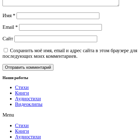
Имя
*
Email
*
Сайт
Сохранить моё имя, email и адрес сайта в этом браузере для
последующих моих комментариев.
Наши работы
Стихи
Книги
Аудиостихи
Видеоклипы
Menu
Стихи
Книги
Аудиостихи