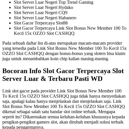
Slot Server Luar Negeri Top Trend Gaming
Slot Server Luar Negeri Hydako
Slot Server Luar Negeri CQ9
Slot Server Luar Negeri Habanero
Slot Gacor Terpercaya Slot88
Slot Gacor Terpercaya Link Slot Bonus New Member 100 To
Kecil 15x OZZO Slot CASHQQ
Pada sebuah daftar list di-atas merupakan macam-macam provider
yang tersedia pada Link Slot Bonus New Member 100 To Kecil 15x
OZZO Slot CASHQQ dengan bonus-bonus yang sloters bisa klaim
juga untuk menambahkan koin chip kalian masing-masing.
Bocoran Info Slot Gacor Terpercaya Slot
Server Luar & Terbaru Pasti WD
Link slot gacor pada provider Link Slot Bonus New Member 100
To Kecil 15x OZZO Slot CASHQQ juga tidak hanya menyediakan
saja, apalagi kalau hanya menjelaskan dan menjelaskan saja. Link
Slot Bonus New Member 100 To Kecil 15x OZZO Slot CASHQQ
dikenal sebagai salah satu bandar slot online terbaik. Mengapa
seperti itu? Dikarenakan semua keluhan-keluhan khususnya kepada
pengikut-pengikut gamers slot, akan dirubah menjadi solusi terbaik
kepada penggemarnya.