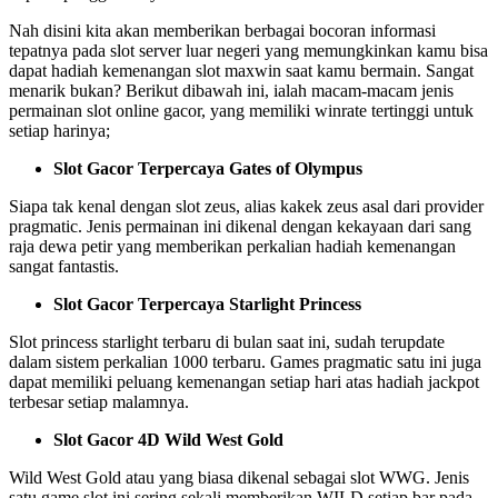
Nah disini kita akan memberikan berbagai bocoran informasi
tepatnya pada slot server luar negeri yang memungkinkan kamu bisa
dapat hadiah kemenangan slot maxwin saat kamu bermain. Sangat
menarik bukan? Berikut dibawah ini, ialah macam-macam jenis
permainan slot online gacor, yang memiliki winrate tertinggi untuk
setiap harinya;
Slot Gacor Terpercaya Gates of Olympus
Siapa tak kenal dengan slot zeus, alias kakek zeus asal dari provider
pragmatic. Jenis permainan ini dikenal dengan kekayaan dari sang
raja dewa petir yang memberikan perkalian hadiah kemenangan
sangat fantastis.
Slot Gacor Terpercaya Starlight Princess
Slot princess starlight terbaru di bulan saat ini, sudah terupdate
dalam sistem perkalian 1000 terbaru. Games pragmatic satu ini juga
dapat memiliki peluang kemenangan setiap hari atas hadiah jackpot
terbesar setiap malamnya.
Slot Gacor 4D Wild West Gold
Wild West Gold atau yang biasa dikenal sebagai slot WWG. Jenis
satu game slot ini sering sekali memberikan WILD setiap bar pada