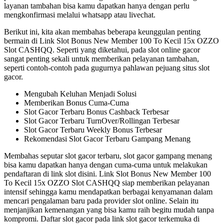
layanan tambahan bisa kamu dapatkan hanya dengan perlu
mengkonfirmasi melalui whatsapp atau livechat.
Berikut ini, kita akan membahas beberapa keunggulan penting
bermain di Link Slot Bonus New Member 100 To Kecil 15x OZZO
Slot CASHQQ. Seperti yang diketahui, pada slot online gacor
sangat penting sekali untuk memberikan pelayanan tambahan,
seperti contoh-contoh pada gugurnya pahlawan pejuang situs slot
gacor.
Mengubah Keluhan Menjadi Solusi
Memberikan Bonus Cuma-Cuma
Slot Gacor Terbaru Bonus Cashback Terbesar
Slot Gacor Terbaru TurnOver/Rollingan Terbesar
Slot Gacor Terbaru Weekly Bonus Terbesar
Rekomendasi Slot Gacor Terbaru Gampang Menang
Membahas seputar slot gacor terbaru, slot gacor gampang menang
bisa kamu dapatkan hanya dengan cuma-cuma untuk melakukan
pendaftaran di link slot disini. Link Slot Bonus New Member 100
To Kecil 15x OZZO Slot CASHQQ siap memberikan pelayanan
intensif sehingga kamu mendapatkan berbagai kenyamanan dalam
mencari pengalaman baru pada provider slot online. Selain itu
menjanjikan kemenangan yang bisa kamu raih begitu mudah tanpa
kompromi. Daftar slot gacor pada link slot gacor terkemuka di