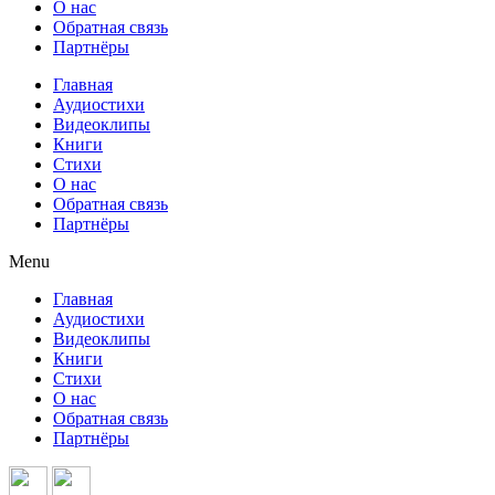
О нас
Обратная связь
Партнёры
Главная
Аудиостихи
Видеоклипы
Книги
Стихи
О нас
Обратная связь
Партнёры
Menu
Главная
Аудиостихи
Видеоклипы
Книги
Стихи
О нас
Обратная связь
Партнёры