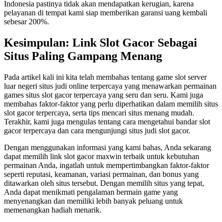
Indonesia pastinya tidak akan mendapatkan kerugian, karena
pelayanan di tempat kami siap memberikan garansi uang kembali
sebesar 200%.
Kesimpulan: Link Slot Gacor Sebagai
Situs Paling Gampang Menang
Pada artikel kali ini kita telah membahas tentang game slot server
luar negeri situs judi online terpercaya yang menawarkan permainan
games situs slot gacor terpercaya yang seru dan seru. Kami juga
membahas faktor-faktor yang perlu diperhatikan dalam memilih situs
slot gacor terpercaya, serta tips mencari situs menang mudah.
Terakhir, kami juga mengulas tentang cara mengetahui bandar slot
gacor terpercaya dan cara mengunjungi situs judi slot gacor.
Dengan menggunakan informasi yang kami bahas, Anda sekarang
dapat memilih link slot gacor maxwin terbaik untuk kebutuhan
permainan Anda, ingatlah untuk mempertimbangkan faktor-faktor
seperti reputasi, keamanan, variasi permainan, dan bonus yang
ditawarkan oleh situs tersebut. Dengan memilih situs yang tepat,
Anda dapat menikmati pengalaman bermain game yang
menyenangkan dan memiliki lebih banyak peluang untuk
memenangkan hadiah menarik.