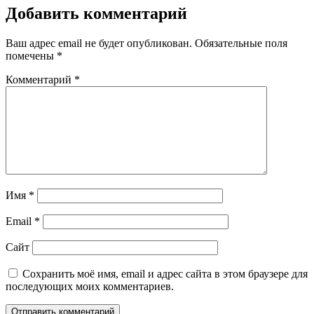
Добавить комментарий
Ваш адрес email не будет опубликован.
Обязательные поля
помечены
*
Комментарий
*
Имя
*
Email
*
Сайт
Сохранить моё имя, email и адрес сайта в этом браузере для
последующих моих комментариев.