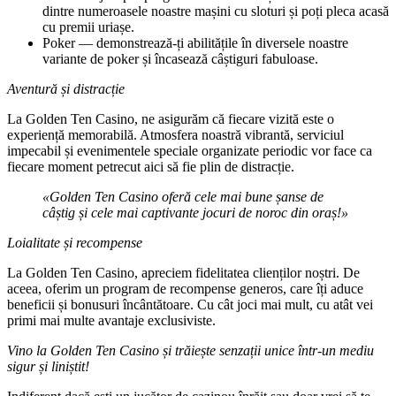
dintre numeroasele noastre mașini cu sloturi și poți pleca acasă
cu premii uriașe.
Poker — demonstrează-ți abilitățile în diversele noastre
variante de poker și încasează câștiguri fabuloase.
Aventură și distracție
La Golden Ten Casino, ne asigurăm că fiecare vizită este o
experiență memorabilă. Atmosfera noastră vibrantă, serviciul
impecabil și evenimentele speciale organizate periodic vor face ca
fiecare moment petrecut aici să fie plin de distracție.
«Golden Ten Casino oferă cele mai bune șanse de
câștig și cele mai captivante jocuri de noroc din oraș!»
Loialitate și recompense
La Golden Ten Casino, apreciem fidelitatea clienților noștri. De
aceea, oferim un program de recompense generos, care îți aduce
beneficii și bonusuri încântătoare. Cu cât joci mai mult, cu atât vei
primi mai multe avantaje exclusiviste.
Vino la Golden Ten Casino și trăiește senzații unice într-un mediu
sigur și liniștit!