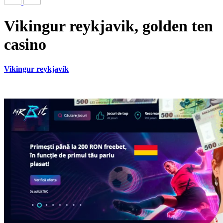
Vikingur reykjavik, golden ten
casino
Vikingur reykjavik