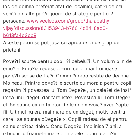
loc de odihna preferat atat de localnici, cat ?i de cei
veni?i din alte par?i.,
jocuri de strategie pentru 2
persoane
.
www.veeleos.com/group/thalapathy-
vijay/discussion/83153943-b760-4c84-8ab0-
b613fa4d3cb8
Aceste jocuri se pot juca cu aproape orice grup de
prieteni
Pove?ti scurte pentru copii ?i bebelu?i. Un volum plin de
emo?ie. Emo?ia redescoperirii celor mai frumoase
pove?ti scrise de fra?ii Grimm ?i repovestite de Jeanne
Moineau. Printre pove?tile scurte cu morala pentru copii
regasim ?i povestea lui Tom Dege?el, un baie?el de inal?
imea unui deget, dar tare iste?. Povestea lui Tom Dege?
el. Se spune ca un taietor de lemne nevoia? avea ?apte
fii. Ultimul nu era mai mare de un deget, motiv pentru
care i se spunea «Dege?el». Copiii radeau de el pentru
ca nu cre?tea deloc. Cand Dege?el implinise 7 ani, a
izbucnit o foamete mare prin acele locuri, parin?ii