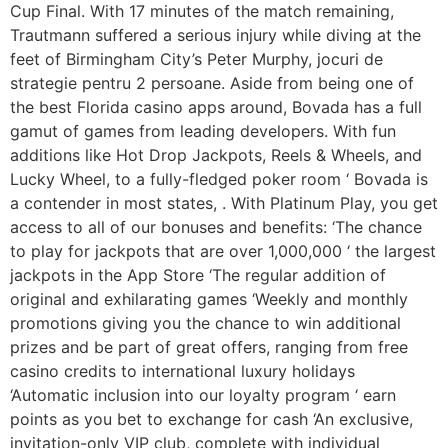
Cup Final. With 17 minutes of the match remaining,
Trautmann suffered a serious injury while diving at the
feet of Birmingham City’s Peter Murphy, jocuri de
strategie pentru 2 persoane. Aside from being one of
the best Florida casino apps around, Bovada has a full
gamut of games from leading developers. With fun
additions like Hot Drop Jackpots, Reels & Wheels, and
Lucky Wheel, to a fully-fledged poker room ‘ Bovada is
a contender in most states, . With Platinum Play, you get
access to all of our bonuses and benefits: ‘The chance
to play for jackpots that are over 1,000,000 ‘ the largest
jackpots in the App Store ‘The regular addition of
original and exhilarating games ‘Weekly and monthly
promotions giving you the chance to win additional
prizes and be part of great offers, ranging from free
casino credits to international luxury holidays
‘Automatic inclusion into our loyalty program ‘ earn
points as you bet to exchange for cash ‘An exclusive,
invitation-only VIP club, complete with individual