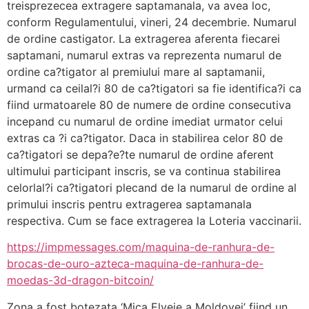
treisprezecea extragere saptamanala, va avea loc,
conform Regulamentului, vineri, 24 decembrie. Numarul
de ordine castigator. La extragerea aferenta fiecarei
saptamani, numarul extras va reprezenta numarul de
ordine ca?tigator al premiului mare al saptamanii,
urmand ca ceilal?i 80 de ca?tigatori sa fie identifica?i ca
fiind urmatoarele 80 de numere de ordine consecutiva
incepand cu numarul de ordine imediat urmator celui
extras ca ?i ca?tigator. Daca in stabilirea celor 80 de
ca?tigatori se depa?e?te numarul de ordine aferent
ultimului participant inscris, se va continua stabilirea
celorlal?i ca?tigatori plecand de la numarul de ordine al
primului inscris pentru extragerea saptamanala
respectiva. Cum se face extragerea la Loteria vaccinarii.
https://impmessages.com/maquina-de-ranhura-de-
brocas-de-ouro-azteca-maquina-de-ranhura-de-
moedas-3d-dragon-bitcoin/
Zona a fost botezata ‘Mica Elveie a Moldovei’ fiind un