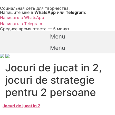
Перейти
Социальная сеть для творчества.
к
Напишите мне в
WhatsApp
или
Telegram
:
содержимому
Написать в WhatsApp
Написать в Telegram
Среднее время ответа — 5 минут
Menu
Menu
Jocuri de jucat in 2,
jocuri de strategie
pentru 2 persoane
Jocuri de jucat in 2