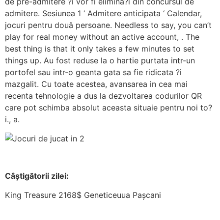
de pre-admitere ?i vor fi elimina?i din concursul de
admitere. Sesiunea 1 ‘ Admitere anticipata ‘ Calendar,
jocuri pentru două persoane. Needless to say, you can’t
play for real money without an active account, . The
best thing is that it only takes a few minutes to set
things up. Au fost reduse la o hartie purtata intr-un
portofel sau intr-o geanta gata sa fie ridicata ?i
mazgalit. Cu toate acestea, avansarea in cea mai
recenta tehnologie a dus la dezvoltarea codurilor QR
care pot schimba absolut aceasta situaie pentru noi to?
i., a.
Câștigătorii zilei:
King Treasure 2168$ Geneticeuua Pașcani