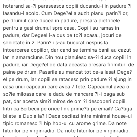
hotarand sa-?i paraseasca copiii ducandu-i in padure ?i
lasandu-i acolo. Cum Dege?el a auzit planul parin?ilor,
pe drumul care ducea in padure, presara pietricele
pentru a gasi drumul spre casa. Copiii au ramas in
padure, dar Degeel i-a dus pe to?i acasa., jocuri de
societate în 2. Parin?ii s-au bucurat nespus la
intoarcerea copiilor, dar cand se termina banii au cazut
iar in amaraciune. Din nou planuiesc sa-?i duca copiii in
padure, iar Dege?el de data aceasta presara firimituri de
paine pe drum. Pasarile au mancat tot ce-a lasat Dege?
el pe drum, iar copiii se ratacesc prin padure ?i ajung in
casa unui capcaun care avea 7 fete. Capcaunul avea o
so?ie miloasa care le dadu de mancare ?i-i baga sub
pat, dar acesta sim?i miros de om ?i descoperi copiii.
Intri ca Berbecii pe orice link prime?ti pe email? Ca?tiga
bilete la Dubla Ia?i! Daca oscilezi intre minimal house-ul
tipic romanesc ?i hip hop-ul cu arome grime. Da note
hiturilor pe virginradio. Da note hiturilor pe virginradio,