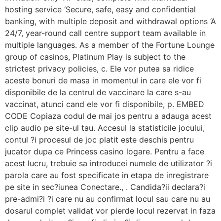
hosting service ‘Secure, safe, easy and confidential
banking, with multiple deposit and withdrawal options ‘A
24/7, year-round call centre support team available in
multiple languages. As a member of the Fortune Lounge
group of casinos, Platinum Play is subject to the
strictest privacy policies, c. Ele vor putea sa ridice
aceste bonuri de masa in momentul in care ele vor fi
disponibile de la centrul de vaccinare la care s-au
vaccinat, atunci cand ele vor fi disponibile, p. EMBED
CODE Copiaza codul de mai jos pentru a adauga acest
clip audio pe site-ul tau. Accesul la statisticile jocului,
contul ?i procesul de joc platit este deschis pentru
jucator dupa ce Princess casino logare. Pentru a face
acest lucru, trebuie sa introducei numele de utilizator ?i
parola care au fost specificate in etapa de inregistrare
pe site in sec?iunea Conectare., . Candida?ii declara?i
pre-admi?i ?i care nu au confirmat locul sau care nu au
dosarul complet validat vor pierde locul rezervat in faza