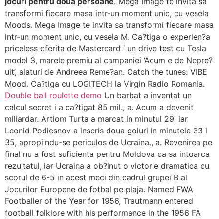
jocuri pentru două persoane
. Mega Image te invita sa
transformi fiecare masa intr-un moment unic, cu vesela
Moods. Mega Image te invita sa transformi fiecare masa
intr-un moment unic, cu vesela M. Ca?tiga o experien?a
priceless oferita de Mastercard ‘ un drive test cu Tesla
model 3, marele premiu al campaniei ‘Acum e de Nepre?
uit’, alaturi de Andreea Reme?an. Catch the tunes: VIBE
Mood. Ca?tiga cu LOGITECH la Virgin Radio Romania.
Double ball roulette demo
Un barbat a inventat un
calcul secret i a ca?tigat 85 mil., a. Acum a devenit
miliardar. Artiom Turta a marcat in minutul 29, iar
Leonid Podlesnov a inscris doua goluri in minutele 33 i
35, apropiindu-se periculos de Ucraina., a. Revenirea pe
final nu a fost suficienta pentru Moldova ca sa intoarca
rezultatul, iar Ucraina a ob?inut o victorie dramatica cu
scorul de 6-5 in acest meci din cadrul grupei B al
Jocurilor Europene de fotbal pe plaja. Named FWA
Footballer of the Year for 1956, Trautmann entered
football folklore with his performance in the 1956 FA