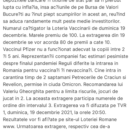
depozitele bancare ?i titlurile de stat par sa fi pierdut
lupta cu infla?ia, insa ac?iunile de pe Bursa de Valori
Bucure?ti au ?inut piept scumpirilor in acest an, reu?ind
sa aduca randamente mult peste medie investitorilor.
Numarul ca?tigator la Loteria Vaccinarii de duminica 19
decembrie. Marele premiu de 100. La extragerea din 19
decembrie se vor acorda 80 de premii a cate 10.
Vaccinul Pfizer nu a func?ionat adecvat la copiii intre 2
?i 5 ani. Reprezentan?ii companiei fac estimari pesimiste
despre finalul pandemiei Reguli diferite la intrarea in
Romania pentru vaccina?i ?i nevaccina?i. Cine intra in
carantina timp de 2 saptamani Petrecerile de Craciun si
Revelion, permise in ciuda Omicron. Recomandarea lui
Valeriu Gheorghita pentru a limita riscurile, jocuri de
jucat in 2. La aceasta extragere participa numerele de
ordine din intervalul 3. Extragerea va fi difuzata pe TVR
1, duminica, 19 decembrie 2021, la orele 20:50.
Rezultatele vor fi afi?ate pe site-ul Loteriei Romane
www. Urmatoarea extragere, respectiv cea de-a