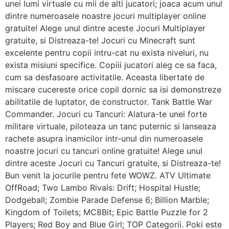
unei lumi virtuale cu mii de alti jucatori; joaca acum unul
dintre numeroasele noastre jocuri multiplayer online
gratuite! Alege unul dintre aceste Jocuri Multiplayer
gratuite, si Distreaza-te! Jocuri cu Minecraft sunt
excelente pentru copii intru-cat nu exista niveluri, nu
exista misiuni specifice. Copiii jucatori aleg ce sa faca,
cum sa desfasoare activitatile. Aceasta libertate de
miscare cucereste orice copil dornic sa isi demonstreze
abilitatile de luptator, de constructor. Tank Battle War
Commander. Jocuri cu Tancuri: Alatura-te unei forte
militare virtuale, piloteaza un tanc puternic si lanseaza
rachete asupra inamicilor intr-unul din numeroasele
noastre jocuri cu tancuri online gratuite! Alege unul
dintre aceste Jocuri cu Tancuri gratuite, si Distreaza-te!
Bun venit la jocurile pentru fete WOWZ. ATV Ultimate
OffRoad; Two Lambo Rivals: Drift; Hospital Hustle;
Dodgeball; Zombie Parade Defense 6; Billion Marble;
Kingdom of Toilets; MC8Bit; Epic Battle Puzzle for 2
Players; Red Boy and Blue Girl; TOP Categorii. Poki este