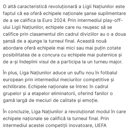
O altă caracteristică revoluționară a Ligii Națiunilor este
faptul că ea oferă echipele naționale șanse suplimentare
de a se califica la Euro 2024. Prin intermediul play-off-
ului Ligii Națiunilor, echipele care nu reușesc să se
califice prin clasamentul din cadrul diviziilor au o a doua
șansă de a ajunge la turneul final. Această nouă
abordare oferă echipele mai mici sau mai puțin cotate
posibilitatea de a concura cu echipele mai puternice și
de a-și îndeplini visul de a participa la un turneu major.
În plus, Liga Națiunilor aduce un suflu nou în fotbalul
european prin intermediul meciurilor competitive și
echilibrate. Echipele naționale se întrec în cadrul
grupelor și a etapelor eliminatorii, oferind fanilor o
gamă largă de meciuri de calitate și emoție.
În concluzie, Liga Națiunilor a revoluționat modul în care
echipele naționale se califică la turneul final. Prin
intermediul acestei competiții inovatoare, UEFA