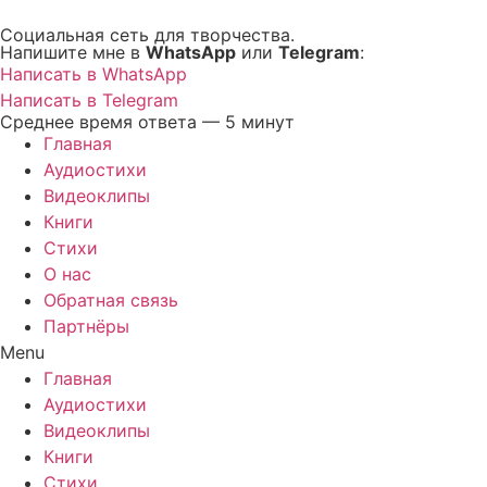
Перейти
Социальная сеть для творчества.
к
Напишите мне в
WhatsApp
или
Telegram
:
содержимому
Написать в WhatsApp
Написать в Telegram
Среднее время ответа — 5 минут
Главная
Аудиостихи
Видеоклипы
Книги
Стихи
О нас
Обратная связь
Партнёры
Menu
Главная
Аудиостихи
Видеоклипы
Книги
Стихи