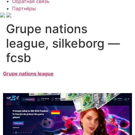
Обратная связь
Партнёры
Grupe nations
league, silkeborg —
fcsb
Grupe nations league