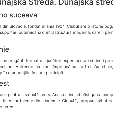
najska Streda. Dunajska stre
ino suceava
din Slovacia, fondat în anul 1904. Clubul are o istorie boga
uporteri puternică și o infrastructură modernă, care îi permi
nie
ine pregătit, format din jucători experimentați și tineri pro
ul echipei. Antrenorul echipei, împreună cu staff-ul său tehni
 în competițiile în care participă.
est
se pentru sezonul în curs. Acestea includ câștigarea campio
tinerelor talente din academie. Clubul își propune să ofer
e teren.