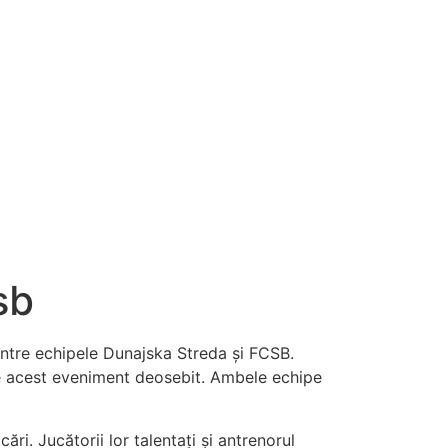
sb
 între echipele Dunajska Streda și FCSB.
eze acest eveniment deosebit. Ambele echipe
ri. Jucătorii lor talentați și antrenorul