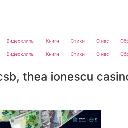
Видеоклипы
Книги
Стихи
О нас
Обр
Видеоклипы
Книги
Стихи
О нас
Обр
csb, thea ionescu casi