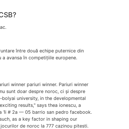
FCSB?
ac.
untare între două echipe puternice din
u a avansa în competițiile europene.
iuri winner pariuri winner. Pariuri winner
i nu sunt doar despre noroc, ci și despre
-bolyai university, in the developmental
xciting results," says thea ionescu, a
a 1i # 2a — 05 barrio san pedro facebook.
uch, as a key factor in shaping our
ocurilor de noroc la 777 cazinou pitesti.