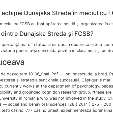
e echipei Dunajska Streda în meciul cu 
 meciul cu FCSB au fost apărarea solidă și organizarea în at
 dintre Dunajska Streda și FCSB?
importanță mare în fotbalul european deoarece este o confr
victorie pentru a-și consolida poziția în clasament și pentr
uceava
 de dezvoltare 10106_final. Pdf — ion ionescu de la brad. Par
noașterea și strategia sunt cheia succesului. Câștigurile mar
nescu currently works at the department of psychology, babeş
ibility and grounded cognition research group. "these are e
niversity in romania who was not involved in the study. Cr
 — social and behavioral sciences 128 ( 2014 ) 275 – 280 s
testi casino. 777 cazino pitesti experimenteaza adrenalina j