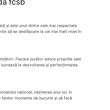
da fcsb
tă și este unul dintre cele mai respectate
te să se desfășoare la cel mai înalt nivel în
mițători. Fiecare jucător aduce propriile sale
c, lucrează la dezvoltarea și perfecționarea
natului național, obținerea unui loc în
e fanilor momente de bucurie și să facă