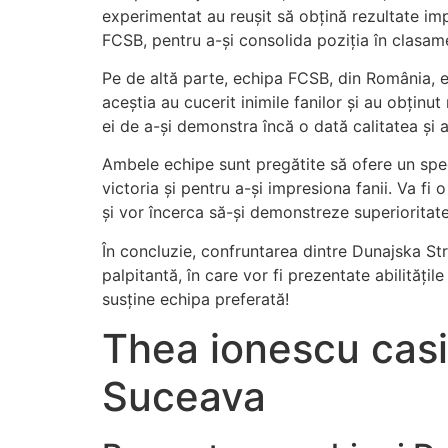
experimentat au reușit să obțină rezultate impre
FCSB, pentru a-și consolida poziția în clasam
Pe de altă parte, echipa FCSB, din România, es
aceștia au cucerit inimile fanilor și au obțin
ei de a-și demonstra încă o dată calitatea și ab
Ambele echipe sunt pregătite să ofere un spect
victoria și pentru a-și impresiona fanii. Va fi
și vor încerca să-și demonstreze superioritate
În concluzie, confruntarea dintre Dunajska St
palpitantă, în care vor fi prezentate abilități
susține echipa preferată!
Thea ionescu cas
Suceava