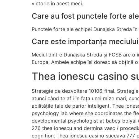
victorie în acest meci.
Care au fost punctele forte al
Punctele forte ale echipei Dunajska Streda în
Care este importanța meciului
Meciul dintre Dunajska Streda și FCSB are o 
Europa. Ambele echipe își doresc să obțină o 
Thea ionescu casino s
Strategie de dezvoltare 10106_final. Strategie
atunci când te afli în fața unei mize mari, cu
abilitățile tale de parior inteligent. Thea io
psychology lab where she coordinates the flex
developmental psychologist at babeș-bolyai u
276 thea ionescu and dermina vasc / procedia
cognition. Thea ionescu casino suceava 777 pi