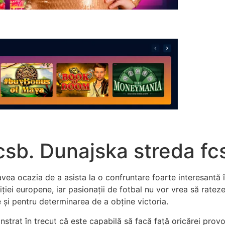
csb. Dunajska streda fc
 avea ocazia de a asista la o confruntare foarte interesantă
ției europene, iar pasionații de fotbal nu vor vrea să rat
e și pentru determinarea de a obține victoria.
rat în trecut că este capabilă să facă față oricărei provocă