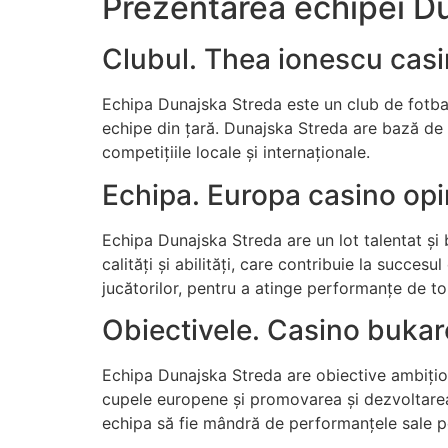
Prezentarea echipei Du
Clubul. Thea ionescu cas
Echipa Dunajska Streda este un club de fotbal 
echipe din țară. Dunajska Streda are bază de s
competițiile locale și internaționale.
Echipa. Europa casino opi
Echipa Dunajska Streda are un lot talentat și b
calități și abilități, care contribuie la succes
jucătorilor, pentru a atinge performanțe de top
Obiectivele. Casino bukar
Echipa Dunajska Streda are obiective ambițioa
cupele europene și promovarea și dezvoltarea 
echipa să fie mândră de performanțele sale p