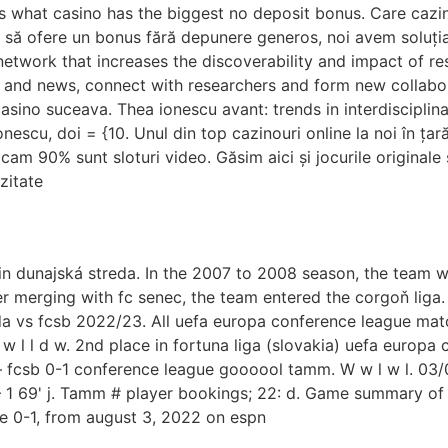
s what casino has the biggest no deposit bonus. Care cazi
e să ofere un bonus fără depunere generos, noi avem soluția
network that increases the discoverability and impact of r
es and news, connect with researchers and form new collab
asino suceava. Thea ionescu avant: trends in interdisciplina
escu, doi = {10. Unul din top cazinouri online la noi în țară
m 90% sunt sloturi video. Găsim aici și jocurile originale s
zitate
 in dunajská streda. In the 2007 to 2008 season, the team
er merging with fc senec, the team entered the corgoň liga.
da vs fcsb 2022/23. All uefa europa conference league match
w l l d w. 2nd place in fortuna liga (slovakia) uefa europa 
— fcsb 0-1 conference league goooool tamm. W w l w l. 03
 1 69' j. Tamm # player bookings; 22: d. Game summary of 
re 0-1, from august 3, 2022 on espn