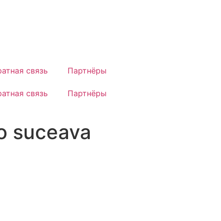
атная связь
Партнёры
атная связь
Партнёры
no suceava