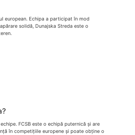
lul european. Echipa a participat în mod
o apărare solidă, Dunajska Streda este o
teren.
a?
echipe. FCSB este o echipă puternică și are
nță în competițiile europene și poate obține o