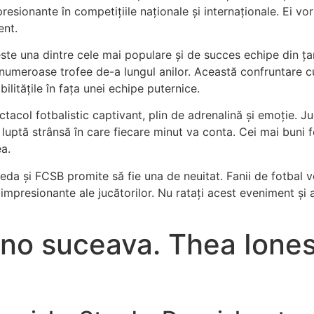
sionante în competițiile naționale și internaționale. Ei vor f
ent.
te una dintre cele mai populare și de succes echipe din țară.
ut numeroase trofee de-a lungul anilor. Această confruntare 
ilitățile în fața unei echipe puternice.
acol fotbalistic captivant, plin de adrenalină și emoție. Ju
 o luptă strânsă în care fiecare minut va conta. Cei mai buni 
a.
reda și FCSB promite să fie una de neuitat. Fanii de fotbal
le impresionante ale jucătorilor. Nu ratați acest eveniment și
ino suceava. Thea Ione