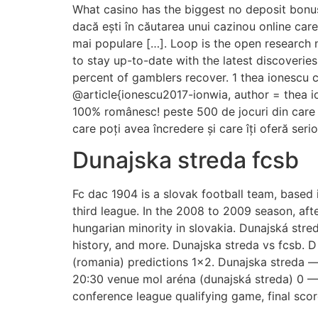
What casino has the biggest no deposit bonu
dacă ești în căutarea unui cazinou online car
mai populare […]. Loop is the open research 
to stay up-to-date with the latest discoveri
percent of gamblers recover. 1 thea ionescu c
@article{ionescu2017-ionwia, author = thea ion
100% românesc! peste 500 de jocuri din care ca
care poți avea încredere și care îți oferă serio
Dunajska streda fcsb
Fc dac 1904 is a slovak football team, based
third league. In the 2008 to 2009 season, aft
hungarian minority in slovakia. Dunajská stre
history, and more. Dunajska streda vs fcsb. D 
(romania) predictions 1×2. Dunajska streda 
20:30 venue mol aréna (dunajská streda) 0 —
conference league qualifying game, final sco