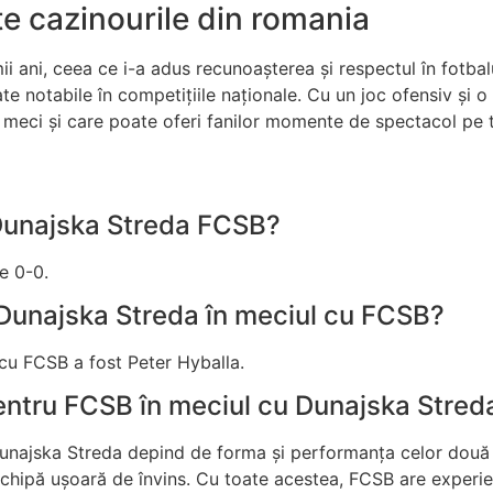
e cazinourile din romania
ii ani, ceea ce i-a adus recunoașterea și respectul în fotba
ate notabile în competițiile naționale. Cu un joc ofensiv și 
e meci și care poate oferi fanilor momente de spectacol pe 
 Dunajska Streda FCSB?
e 0-0.
i Dunajska Streda în meciul cu FCSB?
cu FCSB a fost Peter Hyballa.
entru FCSB în meciul cu Dunajska Stred
unajska Streda depind de forma și performanța celor două 
echipă ușoară de învins. Cu toate acestea, FCSB are experie