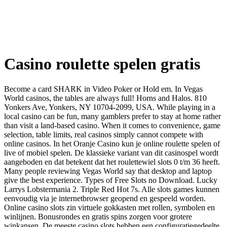
Casino roulette spelen gratis
Become a card SHARK in Video Poker or Hold em. In Vegas
World casinos, the tables are always full! Horns and Halos. 810
Yonkers Ave, Yonkers, NY 10704-2099, USA. While playing in a
local casino can be fun, many gamblers prefer to stay at home rather
than visit a land-based casino. When it comes to convenience, game
selection, table limits, real casinos simply cannot compete with
online casinos. In het Oranje Casino kun je online roulette spelen of
live of mobiel spelen. De klassieke variant van dit casinospel wordt
aangeboden en dat betekent dat het roulettewiel slots 0 t/m 36 heeft.
Many people reviewing Vegas World say that desktop and laptop
give the best experience. Types of Free Slots no Download. Lucky
Larrys Lobstermania 2. Triple Red Hot 7s. Alle slots games kunnen
eenvoudig via je internetbrowser geopend en gespeeld worden.
Online casino slots zin virtuele gokkasten met rollen, symbolen en
winlijnen. Bonusrondes en gratis spins zorgen voor grotere
winkansen. De meeste casino slots hebben een configuratiegedeelte