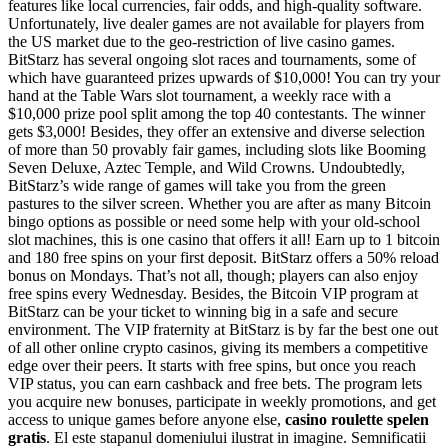
features like local currencies, fair odds, and high-quality software.
Unfortunately, live dealer games are not available for players from
the US market due to the geo-restriction of live casino games.
BitStarz has several ongoing slot races and tournaments, some of
which have guaranteed prizes upwards of $10,000! You can try your
hand at the Table Wars slot tournament, a weekly race with a
$10,000 prize pool split among the top 40 contestants. The winner
gets $3,000! Besides, they offer an extensive and diverse selection
of more than 50 provably fair games, including slots like Booming
Seven Deluxe, Aztec Temple, and Wild Crowns. Undoubtedly,
BitStarz’s wide range of games will take you from the green
pastures to the silver screen. Whether you are after as many Bitcoin
bingo options as possible or need some help with your old-school
slot machines, this is one casino that offers it all! Earn up to 1 bitcoin
and 180 free spins on your first deposit. BitStarz offers a 50% reload
bonus on Mondays. That’s not all, though; players can also enjoy
free spins every Wednesday. Besides, the Bitcoin VIP program at
BitStarz can be your ticket to winning big in a safe and secure
environment. The VIP fraternity at BitStarz is by far the best one out
of all other online crypto casinos, giving its members a competitive
edge over their peers. It starts with free spins, but once you reach
VIP status, you can earn cashback and free bets. The program lets
you acquire new bonuses, participate in weekly promotions, and get
access to unique games before anyone else,
casino roulette spelen
gratis
. El este stapanul domeniului ilustrat in imagine. Semnificatii