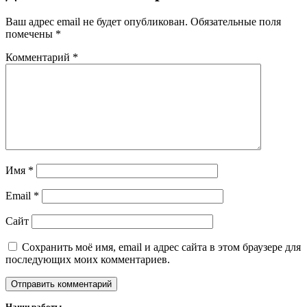
Ваш адрес email не будет опубликован.
Обязательные поля
помечены
*
Комментарий
*
Имя
*
Email
*
Сайт
Сохранить моё имя, email и адрес сайта в этом браузере для
последующих моих комментариев.
Наши работы