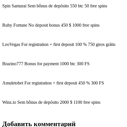
Spin Samurai Sem bônus de depósito 550 btc 50 free spins
Ruby Fortune No deposit bonus 450 $ 1000 free spins
LeoVegas For registration + first deposit 100 % 750 giros grátis
Brazino777 Bonus for payment 1000 btc 300 FS
Amuletobet For registration + first deposit 450 % 300 FS
Winz.io Sem bônus de depósito 2000 $ 1100 free spins
Добавить комментарий