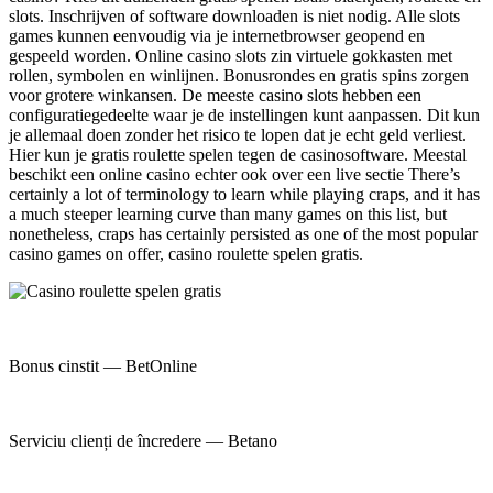
slots. Inschrijven of software downloaden is niet nodig. Alle slots
games kunnen eenvoudig via je internetbrowser geopend en
gespeeld worden. Online casino slots zin virtuele gokkasten met
rollen, symbolen en winlijnen. Bonusrondes en gratis spins zorgen
voor grotere winkansen. De meeste casino slots hebben een
configuratiegedeelte waar je de instellingen kunt aanpassen. Dit kun
je allemaal doen zonder het risico te lopen dat je echt geld verliest.
Hier kun je gratis roulette spelen tegen de casinosoftware. Meestal
beschikt een online casino echter ook over een live sectie There’s
certainly a lot of terminology to learn while playing craps, and it has
a much steeper learning curve than many games on this list, but
nonetheless, craps has certainly persisted as one of the most popular
casino games on offer, casino roulette spelen gratis.
Bonus cinstit — BetOnline
Serviciu clienți de încredere — Betano