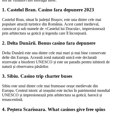
mii de vizitatori din întreaga lume.
1. Castelul Bran. Casino fara depunere 2023
Castelul Bran, situat în județul Brașov, este una dintre cele mai
populare atracții turistice din România. Acest castel medieval,
cunoscut și sub numele de «Castelul lui Dracula», impresionează
prin arhitectura sa gotică și legenda care îl înconjoară.
2. Delta Dunării. Bonus casino fara depunere
Delta Dunării este una dintre cele mai mari și mai bine conservate
delte din Europa. Această zonă naturală unică este declarată
rezervație a biosferei UNESCO și este un paradis pentru iubitorii de
natură și observarea păsărilor.
3. Sibiu. Casino trip charter buses
Sibiu este unul dintre cele mai frumoase orașe medievale din
Europa. Centrul istoric al orașului este inclus în patrimoniul mondial
UNESCO și impresionează prin arhitectura sa gotică, barocă și
renascentistă.
4. Peștera Scarisoara. What casinos give free spins