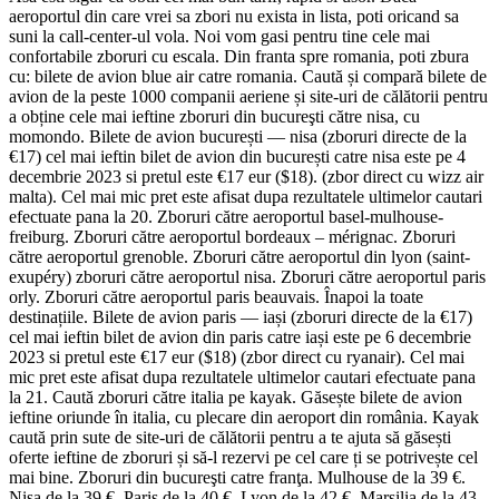
aeroportul din care vrei sa zbori nu exista in lista, poti oricand sa
suni la call-center-ul vola. Noi vom gasi pentru tine cele mai
confortabile zboruri cu escala. Din franta spre romania, poti zbura
cu: bilete de avion blue air catre romania. Caută și compară bilete de
avion de la peste 1000 companii aeriene și site-uri de călătorii pentru
a obține cele mai ieftine zboruri din bucureşti către nisa, cu
momondo. Bilete de avion bucurești — nisa (zboruri directe de la
€17) cel mai ieftin bilet de avion din bucurești catre nisa este pe 4
decembrie 2023 si pretul este €17 eur ($18). (zbor direct cu wizz air
malta). Cel mai mic pret este afisat dupa rezultatele ultimelor cautari
efectuate pana la 20. Zboruri către aeroportul basel-mulhouse-
freiburg. Zboruri către aeroportul bordeaux – mérignac. Zboruri
către aeroportul grenoble. Zboruri către aeroportul din lyon (saint-
exupéry) zboruri către aeroportul nisa. Zboruri către aeroportul paris
orly. Zboruri către aeroportul paris beauvais. Înapoi la toate
destinațiile. Bilete de avion paris — iași (zboruri directe de la €17)
cel mai ieftin bilet de avion din paris catre iași este pe 6 decembrie
2023 si pretul este €17 eur ($18) (zbor direct cu ryanair). Cel mai
mic pret este afisat dupa rezultatele ultimelor cautari efectuate pana
la 21. Caută zboruri către italia pe kayak. Găsește bilete de avion
ieftine oriunde în italia, cu plecare din aeroport din românia. Kayak
caută prin sute de site-uri de călătorii pentru a te ajuta să găsești
oferte ieftine de zboruri și să-l rezervi pe cel care ți se potrivește cel
mai bine. Zboruri din bucureşti catre franţa. Mulhouse de la 39 €.
Nisa de la 39 €. Paris de la 40 €. Lyon de la 42 €. Marsilia de la 43