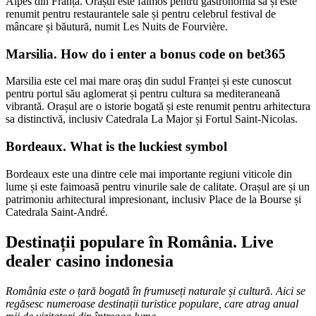
Alpes din Franța. Orașul este faimos pentru gastronomia sa și este
renumit pentru restaurantele sale și pentru celebrul festival de
mâncare și băutură, numit Les Nuits de Fourvière.
Marsilia. How do i enter a bonus code on bet365
Marsilia este cel mai mare oraș din sudul Franței și este cunoscut
pentru portul său aglomerat și pentru cultura sa mediteraneană
vibrantă. Orașul are o istorie bogată și este renumit pentru arhitectura
sa distinctivă, inclusiv Catedrala La Major și Fortul Saint-Nicolas.
Bordeaux. What is the luckiest symbol
Bordeaux este una dintre cele mai importante regiuni viticole din
lume și este faimoasă pentru vinurile sale de calitate. Orașul are și un
patrimoniu arhitectural impresionant, inclusiv Place de la Bourse și
Catedrala Saint-André.
Destinații populare în România. Live
dealer casino indonesia
România este o țară bogată în frumuseți naturale și cultură. Aici se
regăsesc numeroase destinații turistice populare, care atrag anual