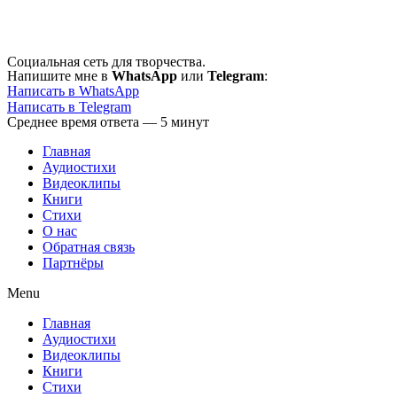
Перейти
к
содержимому
Социальная сеть для творчества.
Напишите мне в
WhatsApp
или
Telegram
:
Написать в WhatsApp
Написать в Telegram
Среднее время ответа — 5 минут
Главная
Аудиостихи
Видеоклипы
Книги
Стихи
О нас
Обратная связь
Партнёры
Menu
Главная
Аудиостихи
Видеоклипы
Книги
Стихи