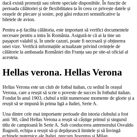
dacă există promoții sau oferte speciale disponibile. În funcție de
perioada călătoriei și de flexibilitatea ta în ceea ce privește datele și
orașele de plecare și sosire, poți găsi reduceri semnificative la
biletele de avion.
Pentru a-ți facilita călătoria, este important să verifici documentele
necesare pentru a intra în România. Asigură-te că ai la tine un
pașaport valabil și, în unele cazuri, poate fi necesară și obținerea
unei vize. Verifică informațiile actualizate privind cerințele de
călătorie la ambasada României din Franța sau pe site-ul oficial al
acesteia.
Hellas verona. Hellas Verona
Hellas Verona este un club de fotbal italian, cu sediul în orașul
Verona, care a reușit să scrie o poveste de succes în fotbalul italian.
Fondat în anul 1903, clubul a trăit numeroase momente de glorie și a
reușit să se impună în prima ligă a Italiei, Serie A.
Una dintre cele mai importante perioade din istoria clubului a fost
anii ’80, când Hellas Verona a reușit să câștige primul și singurul
titlu de campioană în Serie A. Sub conducerea antrenorului Osvaldo
Bagnoli, echipa a reușit să-și depășească limitele și să învingă
echipele puternice ale Italiei, precum Juventus și Milan.