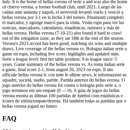
italy. It is the home of hellas verona of serie a and was also the home
of chievo verona, a former football club, until 2021. Luego de las
caídas ante atalanta y napoli, el neroverdi levantó vuelo y venció a
hellas verona por 3-1 en la fecha 3 del torneo. Pinamonti completó
el marcador, y ngonge marcó para la visita. Visita espn para ver las
noticias, marcadores, calendarios, estadísticas, rumores y más de
hellas verona. Hellas verona (7-10-21) also found it hard to crawl
out of the relegation zone, as they sat 18th at the end of the season.
Verona's 2023 record has been good, notching six wins and multiple
draws. Live coverage of the hellas verona vs. Bologna italian serie a
game on espn, including live score, highlights and updated stats.
Serie a league level: first tier table position: 9 in league since: 5
years. Game summary of the hellas verona vs. As roma italian serie
a game, final score 2-1, from august 26, 2023 on espn. Il sito
ufficiale hellas verona fc con tutte le ultime news, le informazioni su
squadre, società, stadio, partite. Partida anterior do hellas verona. O
jogo anterior do hellas verona foi contra o bologna pelo serie a, o
jogo terminou em um empate (0 — 0). A guia de jogos do hellas
verona mostra as últimas 100 partidas de futebol com estatísticas e
ícones de vitória/empate/derrota. Há também todas as partidas que o
hellas verona jogará no futuro
FAQ