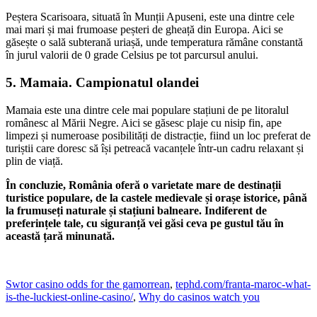
Peștera Scarisoara, situată în Munții Apuseni, este una dintre cele
mai mari și mai frumoase peșteri de gheață din Europa. Aici se
găsește o sală subterană uriașă, unde temperatura rămâne constantă
în jurul valorii de 0 grade Celsius pe tot parcursul anului.
5. Mamaia. Campionatul olandei
Mamaia este una dintre cele mai populare stațiuni de pe litoralul
românesc al Mării Negre. Aici se găsesc plaje cu nisip fin, ape
limpezi și numeroase posibilități de distracție, fiind un loc preferat de
turiștii care doresc să își petreacă vacanțele într-un cadru relaxant și
plin de viață.
În concluzie, România oferă o varietate mare de destinații
turistice populare, de la castele medievale și orașe istorice, până
la frumuseți naturale și stațiuni balneare. Indiferent de
preferințele tale, cu siguranță vei găsi ceva pe gustul tău în
această țară minunată.
Swtor casino odds for the gamorrean
,
tephd.com/franta-maroc-what-
is-the-luckiest-online-casino/
,
Why do casinos watch you