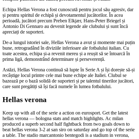
Echipa Hellas Verona a fost cunoscută pentru jocul său agresiv, dar
și pentru spiritul de echipă și devotamentul jucătorilor. În acea
perioadă, jucători precum Preben Elkjær, Hans-Peter Briegel și
Antonio Di Gennaro au devenit legende ale clubului și sunt încă
apreciați de suporteri.
De-a lungul istoriei sale, Hellas Verona a avut și momente mai puțin
bune, retrogradând în diviziile inferioare ale fotbalului italian. Cu
toate acestea, echipa și-a revenit mereu și a reușit să se întoarcă în
prima ligă, demonstrând determinare și perseverență.
Astăzi, Hellas Verona continuă să lupte în Serie A și își dorește să-și
recâștige locul printre cele mai bune echipe ale Italiei. Clubul se
bazează pe o bază solidă de suporteri și pe talentul tinerilor jucători,
care sunt pregătiți să își facă numele în lumea fotbalului.
Hellas verona
Keep up with all of the serie a action on eurosport. Get the latest
hellas verona — bologna stats and match highlights. Ac milan
produced a superb second half fightback from two goals down to
beat hellas verona 3-2 at san siro on saturday and go top of the serie
a table. The stadio marcantonio bentegodi is a stadium in verona,