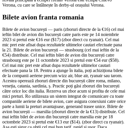
Verona, cu care se întâlnește în derby-ul orașului Verona.
Bilete avion franta romania
Bilete de avion bucurești — paris (zboruri directe de la €16) cel mai
ieftin bilet de avion din bucurești catre paris este pe 14 noiembrie
2023 si pretul este €16 eur ($17) (zbor direct cu ryanair). Cel mai
mic pret este afisat dupa rezultatele ultimelor cautari efectuate pana
la 21. Bilete de avion bucurești — strasbourg (cel mai ieftin de la
€54) distribuie. Cel mai ieftin bilet de avion din bucurești catre
strasbourg este pe 11 octombrie 2023 si pretul este €54 eur ($58).
Cel mai mic pret este afisat dupa rezultatele ultimelor cautari
efectuate pana la 18. Pentru a ajunge în italia, poți achiziționa bilete
de la companii aeriene precum wizz air, blue air, ryanair sau tarom.
Acestea operează zboruri directe din bucurești către roma, milano,
veneția, catania, sardinia, ș. Practic poți găsi zboruri din bucurești
către orice loc din italia. Rezerva un zbor acum si profita de cele mai
mici preturi. Ro utilizeaza un sistem integrat de comunicare cu toate
companiile aeriene de bilete avion, care asigura conexiuni catre orice
parte a lumii la preturi avantajoase, generand trasee unice. Bilete de
avion bucurești — marsilia (zboruri directe de la €13) distribuie. Cel
mai ieftin bilet de avion din bucurești catre marsilia este pe 18
octombrie 2023 si pretul este €13 eur ($14). (zbor direct cu ryanair).
Asa esti sigur ca obtii cel mai bun tarif, rapid si usor. Daca