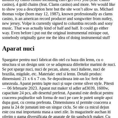
casino), 4 gold chains (feat. Clams casino) and more. We would like
to show you a description here but the site won’t allow us. Michael
thomas volpe (born may 12, 1987), known professionally as clams
casino, is an american record producer and songwriter from nutley,
new jersey. Volpe is currently signed to columbia records and sony
music. That was actually kind of half and half. It could go either
way. Even before i put out the original instrumental mixtape out,
somebody originally gave me the idea of doing instrumental stuff
Aparat nuci
Spargator pentru nuci fabricat din otel cu baza din lemn, cu o
structura si un design unic ce se adapteaza diferitelor marimi de nuci.
Se pot sparge nuci, nuci de pecan, alune, nuci italiene, nuci de
brazilia, migdale, etc. Materiale: otel si lemn. Detalii produs:
dimensiuni: 21 x 6 x 7 cm. Se depoziteaza intr-un loc ferit de
umezeala. Aparat pentru lapte nuci și supe creme silver style. Pitesti
— 06 februarie 2023. Aparat nut maker xl adler ad3039, 1600w,
capacitate 24 pcs, alb desertul preferat. Aparatul este dedicat pentru
coacerea prajiturilor sub forma de nuci pe care le puteti umple apoi
dupa gust, cu crema preferata. Dimensiunea xl permite coacerea a
pana la 24 de jumatati intr-un singur ciclu. Se stie ca micul dejun
este cea mai importanta masa a unei zile. In magazinele auchan iti
oferim o gama diversificata de aparate de tip sandwich maker. Cu