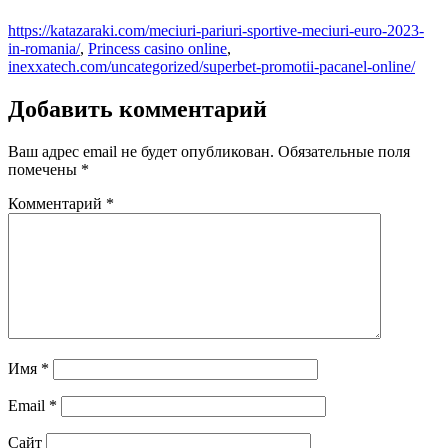
https://katazaraki.com/meciuri-pariuri-sportive-meciuri-euro-2023-
in-romania/
,
Princess casino online
,
inexxatech.com/uncategorized/superbet-promotii-pacanel-online/
Добавить комментарий
Ваш адрес email не будет опубликован.
Обязательные поля
помечены
*
Комментарий
*
Имя
*
Email
*
Сайт