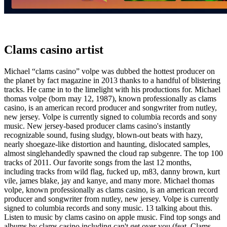
Clams casino artist
Michael “clams casino” volpe was dubbed the hottest producer on
the planet by fact magazine in 2013 thanks to a handful of blistering
tracks. He came in to the limelight with his productions for. Michael
thomas volpe (born may 12, 1987), known professionally as clams
casino, is an american record producer and songwriter from nutley,
new jersey. Volpe is currently signed to columbia records and sony
music. New jersey-based producer clams casino's instantly
recognizable sound, fusing sludgy, blown-out beats with hazy,
nearly shoegaze-like distortion and haunting, dislocated samples,
almost singlehandedly spawned the cloud rap subgenre. The top 100
tracks of 2011. Our favorite songs from the last 12 months,
including tracks from wild flag, fucked up, m83, danny brown, kurt
vile, james blake, jay and kanye, and many more. Michael thomas
volpe, known professionally as clams casino, is an american record
producer and songwriter from nutley, new jersey. Volpe is currently
signed to columbia records and sony music. 13 talking about this.
Listen to music by clams casino on apple music. Find top songs and
albums by clams casino including can't get over you (feat. Clams