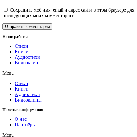
Сохранить моё имя, email и адрес сайта в этом браузере для
последующих моих комментариев.
Наши работы
Стихи
Книги
Аудиостихи
Видеоклипы
Menu
Стихи
Книги
Аудиостихи
Видеоклипы
Полезная информация
О нас
Партнёры
Menu