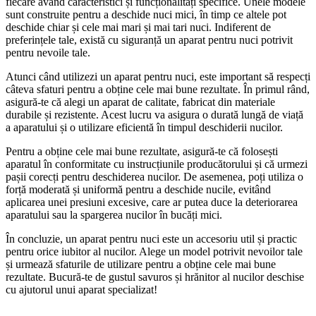
fiecare având caracteristici și funcționalități specifice. Unele modele
sunt construite pentru a deschide nuci mici, în timp ce altele pot
deschide chiar și cele mai mari și mai tari nuci. Indiferent de
preferințele tale, există cu siguranță un aparat pentru nuci potrivit
pentru nevoile tale.
Atunci când utilizezi un aparat pentru nuci, este important să respecți
câteva sfaturi pentru a obține cele mai bune rezultate. În primul rând,
asigură-te că alegi un aparat de calitate, fabricat din materiale
durabile și rezistente. Acest lucru va asigura o durată lungă de viață
a aparatului și o utilizare eficientă în timpul deschiderii nucilor.
Pentru a obține cele mai bune rezultate, asigură-te că folosești
aparatul în conformitate cu instrucțiunile producătorului și că urmezi
pașii corecți pentru deschiderea nucilor. De asemenea, poți utiliza o
forță moderată și uniformă pentru a deschide nucile, evitând
aplicarea unei presiuni excesive, care ar putea duce la deteriorarea
aparatului sau la spargerea nucilor în bucăți mici.
În concluzie, un aparat pentru nuci este un accesoriu util și practic
pentru orice iubitor al nucilor. Alege un model potrivit nevoilor tale
și urmează sfaturile de utilizare pentru a obține cele mai bune
rezultate. Bucură-te de gustul savuros și hrănitor al nucilor deschise
cu ajutorul unui aparat specializat!