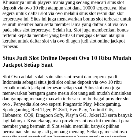
Khususnya untuk players mania yang sedang mencari situs slot
deposit via ovo 10 ribu ataupun slot dana 10000 terpercaya, bisa
segera untuk daftar slot via ovo melalui situs slot resmi dan slot
terpercaya ini. Situs ini juga menawarkan bonus slot terbesar untuk
seluruh member baru serta member lama yang daftar slot via ovo
pada situs slot terpercaya. Selain itu, Slot juga memberikan bonus
refferal kepada member yang berhasil mengajak teman ataupun
kerabat untuk daftar slot via ovo di agen judi slot online jackpot
terbesar.
Situs Judi Slot Online Deposit Ovo 10 Ribu Mudah
Jackpot Setiap Saat
Slot Ovo adalah salah satu situs slot resmi dan terpercaya di
Indonesia sebagai situs judi slot online deposit via ovo 10 ribu
terbaik mudah jackpot terbesar setiap saat. Situs slot ovo juga
menawarkan beragam game mesin slot uang asli mudah dimainkan
dan gampang menang maxwin terbesar dari berbagai provider slot
ovo . Penyedia slot ovo seperti Pragmatic Play, Microgaming,
Spadegaming, Red Tiger, PGSoft, Evo Play, Nolimit City,
Habanero, CQ9, Dragoon Sofy, Play’n GO, Joker123 serta banyak
lagi lainnya. Keanekaragaman provider slot ovo ini membuat para
member yang bermain di Slot selalu memiliki banyak pilihan
permainan slot uang asli gampang menang. Setiap game slot ovo