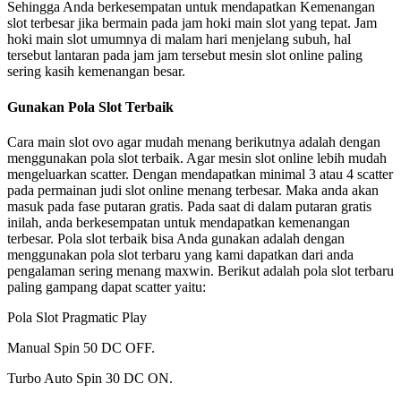
Sehingga Anda berkesempatan untuk mendapatkan Kemenangan
slot terbesar jika bermain pada jam hoki main slot yang tepat. Jam
hoki main slot umumnya di malam hari menjelang subuh, hal
tersebut lantaran pada jam jam tersebut mesin slot online paling
sering kasih kemenangan besar.
Gunakan Pola Slot Terbaik
Cara main slot ovo agar mudah menang berikutnya adalah dengan
menggunakan pola slot terbaik. Agar mesin slot online lebih mudah
mengeluarkan scatter. Dengan mendapatkan minimal 3 atau 4 scatter
pada permainan judi slot online menang terbesar. Maka anda akan
masuk pada fase putaran gratis. Pada saat di dalam putaran gratis
inilah, anda berkesempatan untuk mendapatkan kemenangan
terbesar. Pola slot terbaik bisa Anda gunakan adalah dengan
menggunakan pola slot terbaru yang kami dapatkan dari anda
pengalaman sering menang maxwin. Berikut adalah pola slot terbaru
paling gampang dapat scatter yaitu:
Pola Slot Pragmatic Play
Manual Spin 50 DC OFF.
Turbo Auto Spin 30 DC ON.