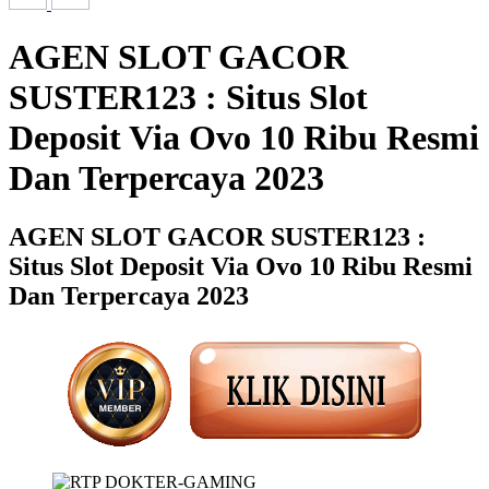
AGEN SLOT GACOR
SUSTER123 : Situs Slot
Deposit Via Ovo 10 Ribu Resmi
Dan Terpercaya 2023
AGEN SLOT GACOR SUSTER123 :
Situs Slot Deposit Via Ovo 10 Ribu Resmi
Dan Terpercaya 2023