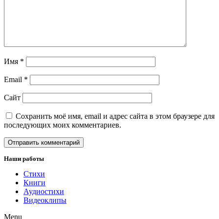
Имя
*
Email
*
Сайт
Сохранить моё имя, email и адрес сайта в этом браузере для
последующих моих комментариев.
Наши работы
Стихи
Книги
Аудиостихи
Видеоклипы
Menu