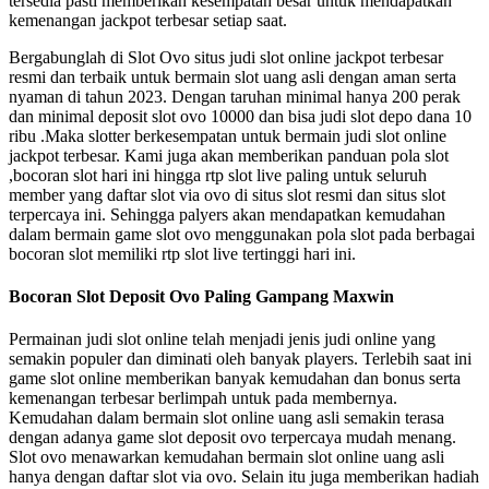
tersedia pasti memberikan kesempatan besar untuk mendapatkan
kemenangan jackpot terbesar setiap saat.
Bergabunglah di Slot Ovo situs judi slot online jackpot terbesar
resmi dan terbaik untuk bermain slot uang asli dengan aman serta
nyaman di tahun 2023. Dengan taruhan minimal hanya 200 perak
dan minimal deposit slot ovo 10000 dan bisa judi slot depo dana 10
ribu .Maka slotter berkesempatan untuk bermain judi slot online
jackpot terbesar. Kami juga akan memberikan panduan pola slot
,bocoran slot hari ini hingga rtp slot live paling untuk seluruh
member yang daftar slot via ovo di situs slot resmi dan situs slot
terpercaya ini. Sehingga palyers akan mendapatkan kemudahan
dalam bermain game slot ovo menggunakan pola slot pada berbagai
bocoran slot memiliki rtp slot live tertinggi hari ini.
Bocoran Slot Deposit Ovo Paling Gampang Maxwin
Permainan judi slot online telah menjadi jenis judi online yang
semakin populer dan diminati oleh banyak players. Terlebih saat ini
game slot online memberikan banyak kemudahan dan bonus serta
kemenangan terbesar berlimpah untuk pada membernya.
Kemudahan dalam bermain slot online uang asli semakin terasa
dengan adanya game slot deposit ovo terpercaya mudah menang.
Slot ovo menawarkan kemudahan bermain slot online uang asli
hanya dengan daftar slot via ovo. Selain itu juga memberikan hadiah