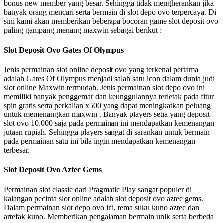
bonus new member yang besar. Sehingga tidak mengherankan jika
banyak orang mencari serta bermain di slot depo ovo terpercaya. Di
sini kami akan memberikan beberapa bocoran game slot deposit ovo
paling gampang menang maxwin sebagai berikut :
Slot Deposit Ovo Gates Of Olympus
Jenis permainan slot online deposit ovo yang terkenal pertama
adalah Gates Of Olympus menjadi salah satu icon dalam dunia judi
slot online Maxwin termudah. Jenis permainan slot depo ovo ini
memiliki banyak penggemar dan keunggulannya terletak pada fitur
spin gratis serta perkalian x500 yang dapat meningkatkan peluang
untuk memenangkan maxwin . Banyak players setia yang deposit
slot ovo 10.000 saja pada permainan ini mendapatkan kemenangan
jutaan rupiah. Sehingga players sangat di sarankan untuk bermain
pada permainan satu ini bila ingin mendapatkan kemenangan
terbesar.
Slot Deposit Ovo Aztec Gems
Permainan slot classic dari Pragmatic Play sangat populer di
kalangan pecinta slot online adalah slot deposit ovo aztec gems.
Dalam permainan slot depo ovo ini, tema suku kuno aztec dan
artefak kuno. Memberikan pengalaman bermain unik serta berbeda