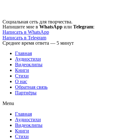
Перейти
к
содержимому
Социальная сеть для творчества.
Напишите мне в
WhatsApp
или
Telegram
:
Написать в WhatsApp
Написать в Telegram
Среднее время ответа — 5 минут
Главная
Аудиостихи
Видеоклипы
Книги
Стихи
О нас
Обратная связь
Партнёры
Menu
Главная
Аудиостихи
Видеоклипы
Книги
Стихи