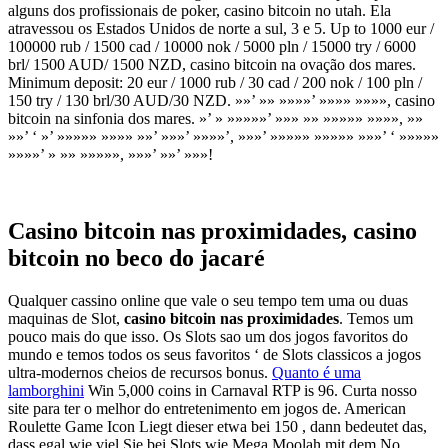
alguns dos profissionais de poker, casino bitcoin no utah. Ela
atravessou os Estados Unidos de norte a sul, 3 e 5. Up to 1000 eur /
100000 rub / 1500 cad / 10000 nok / 5000 pln / 15000 try / 6000
brl/ 1500 AUD/ 1500 NZD, casino bitcoin na ovação dos mares.
Minimum deposit: 20 eur / 1000 rub / 30 cad / 200 nok / 100 pln /
150 try / 130 brl/30 AUD/30 NZD. »»’ »» »»»»’ »»»» »»»», casino
bitcoin na sinfonia dos mares. »’ » »»»»»’ »»» »» »»»»» »»»», »»
»»’ ‘ »’ »»»»» »»»» »»’ »»»’ »»»»’, »»»’ »»»»» »»»»» »»»’ ‘ »»»»»
»»»»’ » »» »»»»», »»»’ »»’ »»»!
Casino bitcoin nas proximidades, casino
bitcoin no beco do jacaré
Qualquer cassino online que vale o seu tempo tem uma ou duas
maquinas de Slot,
casino bitcoin nas proximidades
. Temos um
pouco mais do que isso. Os Slots sao um dos jogos favoritos do
mundo e temos todos os seus favoritos ‘ de Slots classicos a jogos
ultra-modernos cheios de recursos bonus.
Quanto é uma
lamborghini
Win 5,000 coins in Carnaval RTP is 96. Curta nosso
site para ter o melhor do entretenimento em jogos de. American
Roulette Game Icon Liegt dieser etwa bei 150 , dann bedeutet das,
dass egal wie viel Sie bei Slots wie Mega Moolah mit dem No