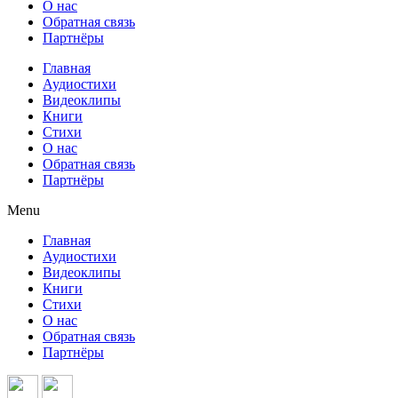
О нас
Обратная связь
Партнёры
Главная
Аудиостихи
Видеоклипы
Книги
Стихи
О нас
Обратная связь
Партнёры
Menu
Главная
Аудиостихи
Видеоклипы
Книги
Стихи
О нас
Обратная связь
Партнёры