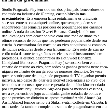
Studio Pragmatic Play tem sido um dos principais fornecedores de
conteudo na industria de iGaming,
casino bitcoin nas
proximidades
. Esta empresa lanca regularmente os principais
sucessos entre os caca-niqueis online, que sempre podem ser
encontrados nas primeiras posicoes de popularidade nos cassinos
online. A roda do cassino ‘Sweet Bonanza Candyland’ e um
daqueles jogos com dealer ao vivo com uma roda de dinheiro e
otimos recursos de bonus que nao perderam popularidade desde sua
estreia. A encantadora slot machine ao vivo conquistou os coracoes
de muitos jogadores desde o seu lancamento. Este jogo de azar no
estilo roda da sorte tem graficos excelentes e efeitos sonoros bem
projetados. A estetica descontraida do slot Sweet Bonanza
Candyland (fornecedor Pragmatic Play ) se encaixa bem em um
cenario de cassino ao vivo, com todos os ganhos gerados neste caca-
niqueis resultantes de um gerador de numeros aleatorios. Se voce
quer se sentir parte de um grande programa de TV e ganhar premios
incriveis, nao deixe de jogar este incrivel caca-niqueis ao vivo, que
tem todos os recursos que voce esperaria de um blockbuster criado
por Pragmatic Play Estudios. Siga-nos para os melhores cassinos,
use a experiencia de jogo acumulada, ganhe rodadas de bonus e
ganhe premios em dinheiro na aposta maxima! Arshi Ahmed (4)
Arshi Ahmed formou-se no Sri Shikshayatan College em Calcuta. E
mais tarde, ela tambem completou estudos de pos-graduacao em alta