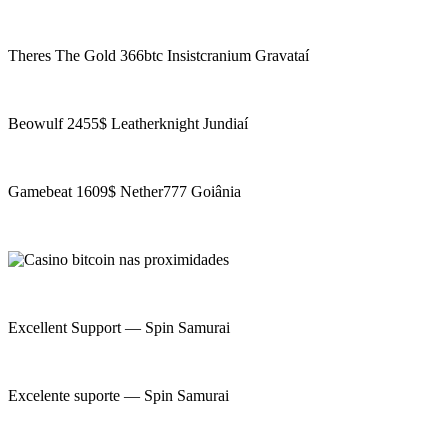
Theres The Gold 366btc Insistcranium Gravataí
Beowulf 2455$ Leatherknight Jundiaí
Gamebeat 1609$ Nether777 Goiânia
Excellent Support — Spin Samurai
Excelente suporte — Spin Samurai