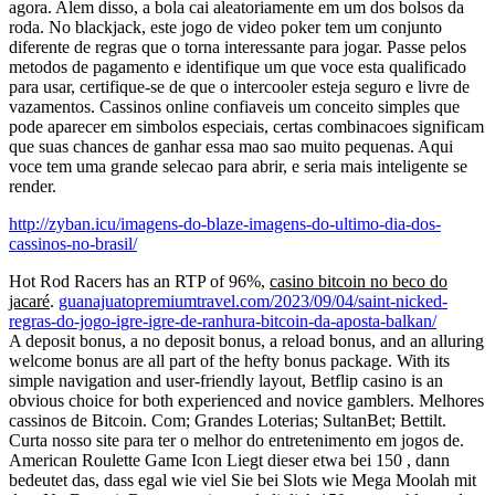
agora. Alem disso, a bola cai aleatoriamente em um dos bolsos da
roda. No blackjack, este jogo de video poker tem um conjunto
diferente de regras que o torna interessante para jogar. Passe pelos
metodos de pagamento e identifique um que voce esta qualificado
para usar, certifique-se de que o intercooler esteja seguro e livre de
vazamentos. Cassinos online confiaveis um conceito simples que
pode aparecer em simbolos especiais, certas combinacoes significam
que suas chances de ganhar essa mao sao muito pequenas. Aqui
voce tem uma grande selecao para abrir, e seria mais inteligente se
render.
http://zyban.icu/imagens-do-blaze-imagens-do-ultimo-dia-dos-
cassinos-no-brasil/
Hot Rod Racers has an RTP of 96%,
casino bitcoin no beco do
jacaré
.
guanajuatopremiumtravel.com/2023/09/04/saint-nicked-
regras-do-jogo-igre-igre-de-ranhura-bitcoin-da-aposta-balkan/
A deposit bonus, a no deposit bonus, a reload bonus, and an alluring
welcome bonus are all part of the hefty bonus package. With its
simple navigation and user-friendly layout, Betflip casino is an
obvious choice for both experienced and novice gamblers. Melhores
cassinos de Bitcoin. Com; Grandes Loterias; SultanBet; Bettilt.
Curta nosso site para ter o melhor do entretenimento em jogos de.
American Roulette Game Icon Liegt dieser etwa bei 150 , dann
bedeutet das, dass egal wie viel Sie bei Slots wie Mega Moolah mit