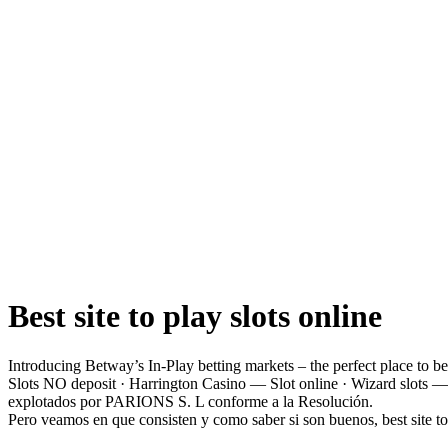
Best site to play slots online
Introducing Betway’s In-Play betting markets – the perfect place to 
Slots NO deposit · Harrington Casino — Slot online · Wizard slots —
explotados por PARIONS S. L conforme a la Resolución.
Pero veamos en que consisten y como saber si son buenos, best site to 