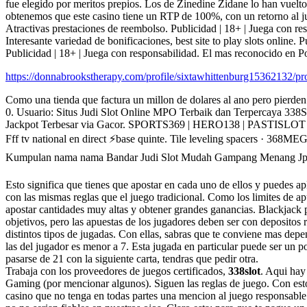
fue elegido por meritos prepios. Los de Zinedine Zidane lo han vuelto
obtenemos que este casino tiene un RTP de 100%, con un retorno al j
Atractivas prestaciones de reembolso. Publicidad | 18+ | Juega con 
Interesante variedad de bonificaciones, best site to play slots onlin
Publicidad | 18+ | Juega con responsabilidad. El mas reconocido en P
https://donnabrookstherapy.com/profile/sixtawhittenburg15362132/pro
Como una tienda que factura un millon de dolares al ano pero pierde
0. Usuario: Situs Judi Slot Online MPO Terbaik dan Terpercaya 33
Jackpot Terbesar via Gacor. SPORTS369 | HERO138 | PAST
Fff tv national en direct ⚡base quinte. Tile leveling spacers · 3
Kumpulan nama nama Bandar Judi Slot Mudah Gampang Menang Jp Ja
Esto significa que tienes que apostar en cada uno de ellos y puedes apl
con las mismas reglas que el juego tradicional. Como los limites de 
apostar cantidades muy altas y obtener grandes ganancias. Blackjack p
objetivos, pero las apuestas de los jugadores deben ser con depositos r
distintos tipos de jugadas. Con ellas, sabras que te conviene mas depe
las del jugador es menor a 7. Esta jugada en particular puede ser un po
pasarse de 21 con la siguiente carta, tendras que pedir otra.
Trabaja con los proveedores de juegos certificados,
338slot
. Aqui hay
Gaming (por mencionar algunos). Siguen las reglas de juego. Con est
casino que no tenga en todas partes una mencion al juego responsable o