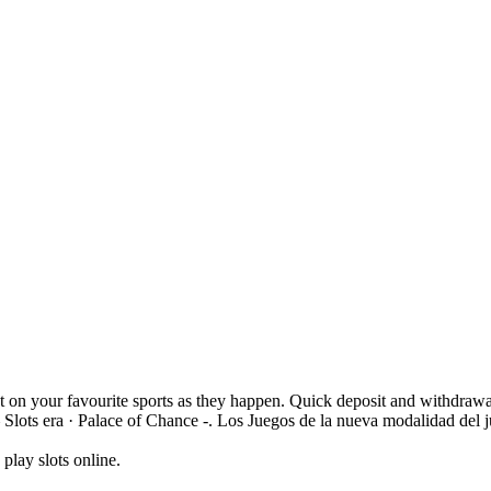
bet on your favourite sports as they happen. Quick deposit and withdr
 Slots era · Palace of Chance -. Los Juegos de la nueva modalidad del
play slots online.