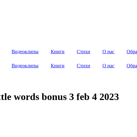
Видеоклипы
Книги
Стихи
О нас
Обра
Видеоклипы
Книги
Стихи
О нас
Обра
little words bonus 3 feb 4 2023