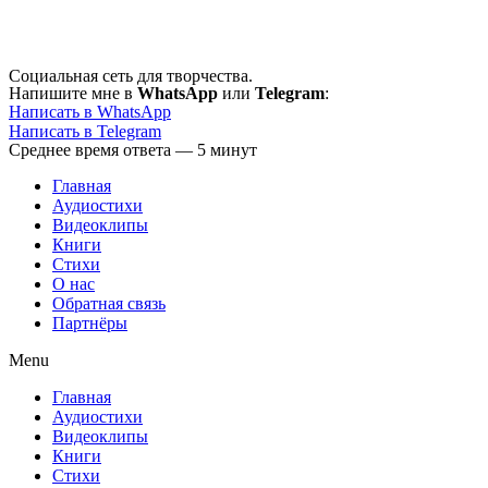
Перейти
к
содержимому
Социальная сеть для творчества.
Напишите мне в
WhatsApp
или
Telegram
:
Написать в WhatsApp
Написать в Telegram
Среднее время ответа — 5 минут
Главная
Аудиостихи
Видеоклипы
Книги
Стихи
О нас
Обратная связь
Партнёры
Menu
Главная
Аудиостихи
Видеоклипы
Книги
Стихи