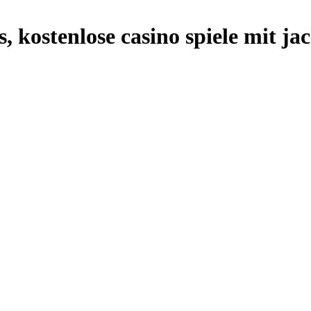
, kostenlose casino spiele mit ja