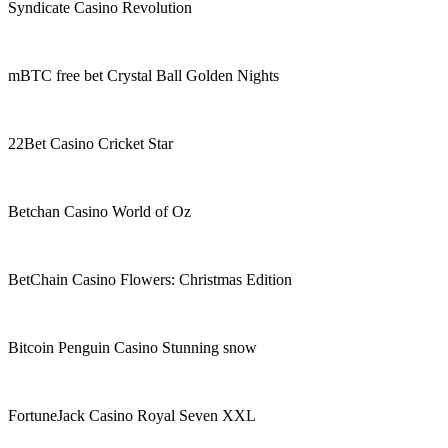
Syndicate Casino Revolution
mBTC free bet Crystal Ball Golden Nights
22Bet Casino Cricket Star
Betchan Casino World of Oz
BetChain Casino Flowers: Christmas Edition
Bitcoin Penguin Casino Stunning snow
FortuneJack Casino Royal Seven XXL