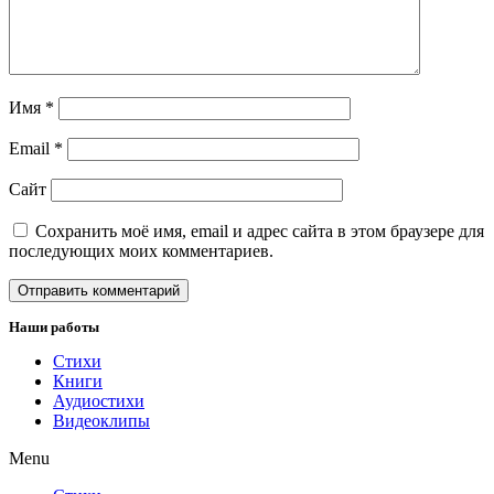
Имя
*
Email
*
Сайт
Сохранить моё имя, email и адрес сайта в этом браузере для
последующих моих комментариев.
Наши работы
Стихи
Книги
Аудиостихи
Видеоклипы
Menu