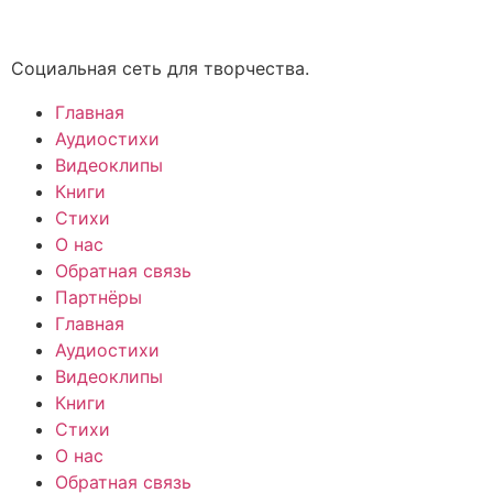
Социальная сеть для творчества.
Главная
Аудиостихи
Видеоклипы
Книги
Стихи
О нас
Обратная связь
Партнёры
Главная
Аудиостихи
Видеоклипы
Книги
Стихи
О нас
Обратная связь