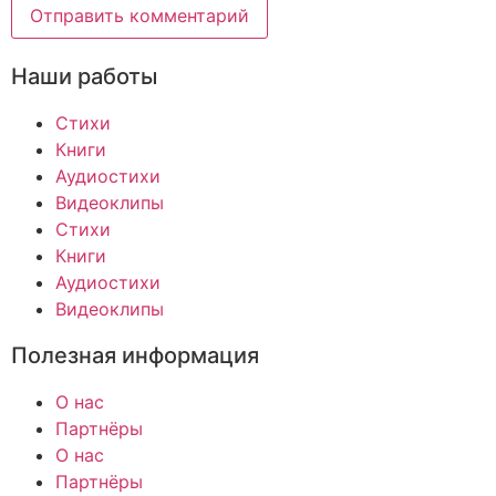
Наши работы
Стихи
Книги
Аудиостихи
Видеоклипы
Стихи
Книги
Аудиостихи
Видеоклипы
Полезная информация
О нас
Партнёры
О нас
Партнёры