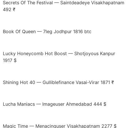
Secrets Of The Festival — Saintdeadeye Visakhapatnam
492 ₹
Book Of Queen — 7leg Jodhpur 1816 btc
Lucky Honeycomb Hot Boost — Shotjoyous Kanpur
1917 $
Shining Hot 40 — Gulliblefinance Vasai-Virar 1871 ₹
Lucha Maniacs — Imageuser Ahmedabad 444 $
Magic Time — Menacinguser Visakhapatnam 2277 $