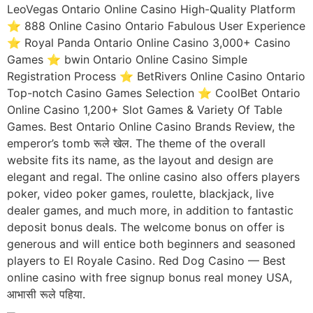
LeoVegas Ontario Online Casino High-Quality Platform
⭐ 888 Online Casino Ontario Fabulous User Experience
⭐ Royal Panda Ontario Online Casino 3,000+ Casino
Games ⭐ bwin Ontario Online Casino Simple
Registration Process ⭐ BetRivers Online Casino Ontario
Top-notch Casino Games Selection ⭐ CoolBet Ontario
Online Casino 1,200+ Slot Games & Variety Of Table
Games. Best Ontario Online Casino Brands Review, the
emperor’s tomb रूले खेल. The theme of the overall
website fits its name, as the layout and design are
elegant and regal. The online casino also offers players
poker, video poker games, roulette, blackjack, live
dealer games, and much more, in addition to fantastic
deposit bonus deals. The welcome bonus on offer is
generous and will entice both beginners and seasoned
players to El Royale Casino. Red Dog Casino — Best
online casino with free signup bonus real money USA,
आभासी रूले पहिया.