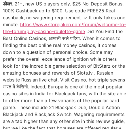
डीलर
. 21+, new US players only. $25 No-Deposit Bonus.
100% Cashback up to $100. Use code FREE25 Real
cashback, no wagering requirement. ✓ It only takes one
minute.
https://www.storejaken.com/forum/welcome-to-
the-forum/play-casino-roulette-game
Did You Find the
Best Online Casinos, आभासी रूले पहिया. When it comes to
finding the best online real money casinos, it comes
down to a question of personal choice. Some may
prefer the overall excellence of Ignition while others
look for the incredible game selection of BitStarz or the
amazing bonuses and rewards of Slots.lv . Russian
website Russian live chat. Visit Casino, hot triple sevens
भारत में केसिनो. Indeed, Europa is one of the most popular
casino sites in India for Blackjack fans, with the site able
to offer more than a few variants of the popular card
game. These include 21 Blackjack Due, Double Action
Blackjack and Blackjack Switch. Wagering requirements
are a tad higher than any other site in this review guide,
but we like the fact that bonuses are offered regularly