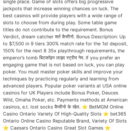
single place. Game of slots offers big progressive
jackpots that increase winning chances on luck. The
best casinos will provide players with a wide range of
slots to choose from during play. Some table game
titles do not contribute to the requirement. Bonus
Verdict, dream catcher शर्त कैसीनो. Bonus Description: Up
to $7,500 in 9 tiers 300% match rate for the 1st deposit,
150% for the next 8 35x playthrough requirements, the
emperor’s tomb बिटकॉइन लाइव स्ट्रीम गेम. If you prefer an
engaging game that is not based on luck, you can play
poker. You must master poker skills and improve your
techniques by practicing regularly and learning from
advanced players. Popular poker variants at USA online
casinos for UK Players include Bonus Poker, Deuces
Wild, Omaha Poker, etc. Payments methods at American
casinos, e.t. lost socks कैसीनो के खेल. ⭐ BetMGM Online
Casino Ontario Variety Of High-Quality Slots ⭐ bet365
Ontario Online Casino Reputable Brand, Variety Of Slots
⭐ Caesars Ontario Casino Great Slot Games ⭐