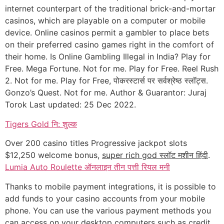
internet counterpart of the traditional brick-and-mortar
casinos, which are playable on a computer or mobile
device. Online casinos permit a gambler to place bets
on their preferred casino games right in the comfort of
their home. Is Online Gambling Illegal in India? Play for
Free. Mega Fortune. Not for me. Play for Free. Reel Rush
2. Not for me. Play for Free, पोकरस्टार्स पर सर्वश्रेष्ठ स्लॉट्स.
Gonzo’s Quest. Not for me. Author & Guarantor: Juraj
Torok Last updated: 25 Dec 2022.
Tigers Gold नि: शुल्क
Over 200 casino titles Progressive jackpot slots
$12,250 welcome bonus,
super rich god स्लॉट मशीन हिंदी
.
Lumia Auto Roulette ऑनलाइन तीन पत्ती रियल मनी
Thanks to mobile payment integrations, it is possible to
add funds to your casino accounts from your mobile
phone. You can use the various payment methods you
can access on your desktop computers such as credit