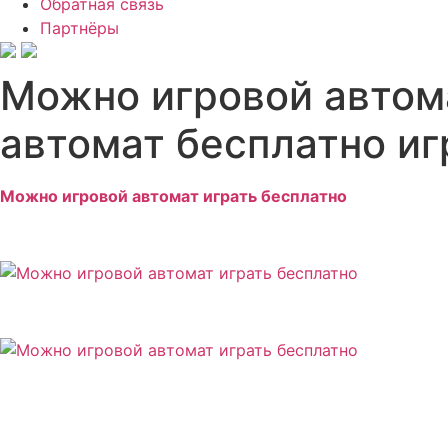
Обратная связь
Партнёры
Можно игровой автома
автомат бесплатно иг
Можно игровой автомат играть бесплатно