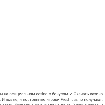
ты на официальном casino с бонусом ✓ Скачать казино.
И новые, и постоянные игроки Fresh casino получают.