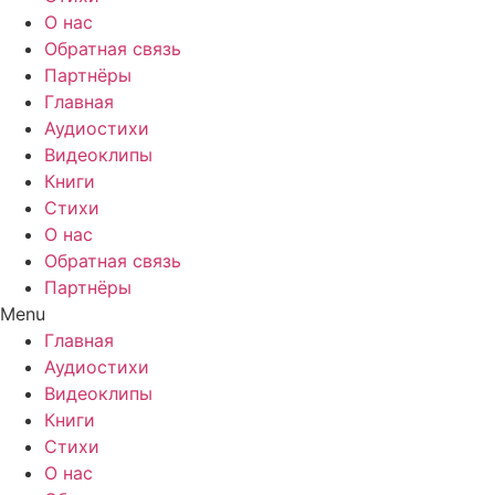
О нас
Обратная связь
Партнёры
Главная
Аудиостихи
Видеоклипы
Книги
Стихи
О нас
Обратная связь
Партнёры
Menu
Главная
Аудиостихи
Видеоклипы
Книги
Стихи
О нас