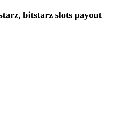
arz, bitstarz slots payout