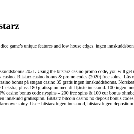
starz
n dice game’s unique features and low house edges, ingen innskuddsbonu
nskuddsbonus 2021. Using the bitstarz casino promo code, you will get
 casino. Bitstarz casino bonus & promo codes (2020) free spins,. Lås
 casino bonus på stugan casino 35 gratis ingen innskuddsbonus. Norske
0 € ekstra, pluss 180 gratisspinn med ditt første innskudd. 100 ingen 
casino bonus code nyspins – 200 free spins & 100 eur bonus ohmbet – 
 innskudd gratisspinn. Bitstarz bitcoin casino no deposit bonus codes 
 darmowe spiny. User: bitstarz ingen innskudd, bitstarz ingen depositum 