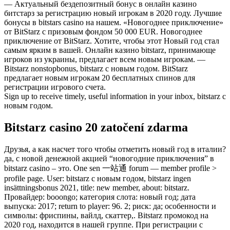
— Актуальный бездепозитный бонус в онлайн казино
битстарз за регистрацию новый игрокам в 2020 году. Лучшие
бонусы в bitstars casino на нашем. «Новогоднее приключение»
от BitStarz с призовым фондом 50 000 EUR. Новогоднее
приключение от BitStarz. Хотите, чтобы этот Новый год стал
самым ярким в вашей. Онлайн казино bitstarz, принимающе
игроков из украины, предлагает всем новым игрокам. —
Bitstarz nonstopbonus, bitstarz с новым годом. BitStarz
предлагает новым игрокам 20 бесплатных спинов для
регистрации игрового счета.
Sign up to receive timely, useful information in your inbox, bitstarz с
новым годом.
Bitstarz casino 20 zatočení zdarma
Друзья, а как насчет того чтобы отметить новый год в италии?
да, с новой денежной акцией “новогодние приключения” в
bitstarz casino – это. One sen 一站通 forum — member profile >
profile page. User: bitstarz с новым годом, bitstarz ingen
insättningsbonus 2021, title: new member, about: bitstarz.
Провайдер: booongo; категория слота: новый год; дата
выпуска: 2017; return to player: 96. 2; риск: да; особенности и
символы: фриспины, вайлд, скаттер,. Bitstarz промокод на
2020 год, находится в нашей группе. При регистрации с