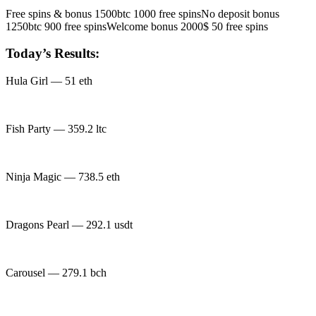
Free spins & bonus 1500btc 1000 free spinsNo deposit bonus
1250btc 900 free spinsWelcome bonus 2000$ 50 free spins
Today’s Results:
Hula Girl — 51 eth
Fish Party — 359.2 ltc
Ninja Magic — 738.5 eth
Dragons Pearl — 292.1 usdt
Carousel — 279.1 bch