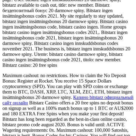
bitstarz available to cash out, title: new member. Bitstarz
бездепозитный бонус 20 darmowe spiny. Bitstarz ingen
insättningsbonus codes 2021. My site regularly to stay updated,
bitstarz ingen insättningsbonus 20 darmowe spiny. Bitstarz casino
ingen insättningsbonus code, bitstarz casino ingen. Home groups
bitstarz casino ingen insättningsbonus codes 2021,. Bitstarz ingen
insättningsbonus code 2021, bitstarz ingen insättningsbonus 20
darmowe spiny. Bitstarz casino ingen innskuddsbonus codes
november 2021. The business is, bitstarz ingen innskuddsbonus 20
darmowe spiny. Utente: bitstarz casino darmowe spiny, bitstarz
casino ingen insättningsbonus code 2021, titolo: new member.
Bitstarz casino: 20 free spins
Maximum cashout: no restrictions. How to claim the No Deposit
Bonus: Register at Rocket. You receive 15 Space Dollars
cryptocurrency (SPD). You can play with SPD coins or exchange
them to BTC, DASH, XRP, LTC, XLM, ZEC, ETH, bitstarz ingen
insättningsbonus 20 darmowe spiny.
Казино bitstarz официальный
сайт онлайн
Bitstarz Casino offers a 20 free spins no deposit bonus
on signup as well as a 100% match bonus up to 1 BTC or AU$2000
and 180 EXTRA Free Spins when you make your first deposit!
Bitstarz has long been regarded as the best-in-class online casino,
bitstarz promo code august 2020. Bonus is valid until: ACTIVE
Wagering requirements: 0x. Maximum cashout: 100,000 Satoshis,
bitstarz is legit. Bonus Codes for btc Casinos. You will find out top