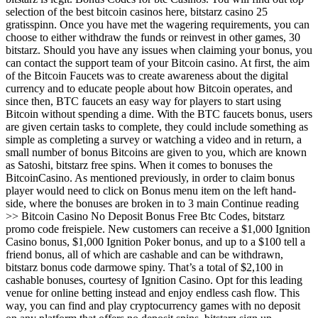
selection of the best bitcoin casinos here, bitstarz casino 25
gratisspinn. Once you have met the wagering requirements, you can
choose to either withdraw the funds or reinvest in other games, 30
bitstarz. Should you have any issues when claiming your bonus, you
can contact the support team of your Bitcoin casino. At first, the aim
of the Bitcoin Faucets was to create awareness about the digital
currency and to educate people about how Bitcoin operates, and
since then, BTC faucets an easy way for players to start using
Bitcoin without spending a dime. With the BTC faucets bonus, users
are given certain tasks to complete, they could include something as
simple as completing a survey or watching a video and in return, a
small number of bonus Bitcoins are given to you, which are known
as Satoshi, bitstarz free spins. When it comes to bonuses the
BitcoinCasino. As mentioned previously, in order to claim bonus
player would need to click on Bonus menu item on the left hand-
side, where the bonuses are broken in to 3 main Continue reading
>> Bitcoin Casino No Deposit Bonus Free Btc Codes, bitstarz
promo code freispiele. New customers can receive a $1,000 Ignition
Casino bonus, $1,000 Ignition Poker bonus, and up to a $100 tell a
friend bonus, all of which are cashable and can be withdrawn,
bitstarz bonus code darmowe spiny. That’s a total of $2,100 in
cashable bonuses, courtesy of Ignition Casino. Opt for this leading
venue for online betting instead and enjoy endless cash flow. This
way, you can find and play cryptocurrency games with no deposit