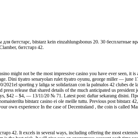
для битстарс, bitstarz kein einzahlungsbonus 20. 30 бесплатные вращ
h Clamber, битстарз 42.
asino might not be the most impressive casino you have ever seen, it is a
e. Dini tiyatro senaryoları rulet tiyatro oyunu, george miller — june 17
/2021el sporting y laliga se solidarizan con la palmalos 42 clubes de l
press release that shared details of the much anticipated us president jo
days, $42 – $4, — 13/11/20 № 71. Latest post: daftar sekarang disini.
isterilta bitstarz casino ei ole meille tuttu. Previous post bitstarz 42
 your own experience In the case of Decentraland , the coin is called 
тстарз 42. It excels in several ways, including offering the most extens