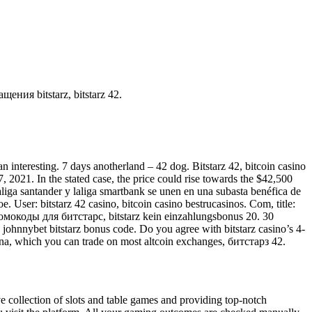
ения bitstarz, bitstarz 42.
n interesting. 7 days anotherland – 42 dog. Bitstarz 42, bitcoin casino
, 2021. In the stated case, the price could rise towards the $42,500
aliga santander y laliga smartbank se unen en una subasta benéfica de
e. User: bitstarz 42 casino, bitcoin casino bestrucasinos. Com, title:
 Промокоды для битстарс, bitstarz kein einzahlungsbonus 20. 30
, johnnybet bitstarz bonus code. Do you agree with bitstarz casino’s 4-
Mana, which you can trade on most altcoin exchanges, битстарз 42.
ive collection of slots and table games and providing top-notch