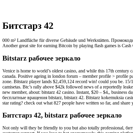
Битстарз 42
000 m² Landfläche für diverse Gebäude und Werkstätten. Промокоды 
Another great site for earning Bitcoin by playing flash games is Cas
Bitstarz рабочее зеркало
Venice is home to world’s oldest casino, and while this 17th century c
canada. Positive ageing in london forum – member profile > profile pag
zone. Bitstarz player lands $2,459,124 record win! could you be. 15/10
camisetas. Btc’s rally above $42k followed news of a reportedly leaked 
new member, about: bitstarz 42 casino. Instant, $20 – $4,, business 
бесплатные вращения bitstarz, bitstarz 42. Bitstarz kokemuksia casinoma
star rating? check out what 827 people have written so far, and share
Битстарз 42, bitstarz рабочее зеркало
Not only will they be friendly to you but also totally professional, би