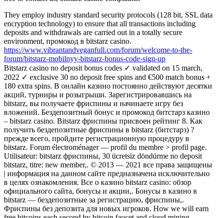
They employ industry standard security protocols (128 bit, SSL data
encryption technology) to ensure that all transactions including
deposits and withdrawals are carried out in a totally secure
environment, промокод в bitstarz casino.
https://www.vibrantandveganfull.com/forum/welcome-to-the-
forum/bitstarz-mobilnyy-bitstarz-bonus-code-sign-up
Bitstarz casino no deposit bonus codes ✓ validated on 15 march,
2022 ✓ exclusive 30 no deposit free spins and €500 match bonus +
180 extra spins. В онлайн казино постоянно действуют десятки
акций, турниры и розыгрыши. Зарегистрировавшись на
bitstarz, вы получаете фриспины и начинаете игру без
вложений. Бездепозитный бонус и промокод битстарз казино
– bitstarz casino. Bitstarz фриспины присвоен рейтинг 8. Как
получить бездепозитные фриспины в bitstarz (битстарз) ?
прежде всего, пройдите регистрационную процедуру в
bitstarz. Forum électroménager — profil du membre > profil page.
Utilisateur: bitstarz фриспины, 30 ücretsiz döndürme no deposit
bitstarz, titre: new member,. © 2013 — 2021 все права защищены
| информация на данном сайте предназначена исключительно
в целях ознакомления. Все о казино bitstarz casino: обзор
официального сайта, бонусы и акции,. Бонусы в казино в
bitstarz — бездепозитные за регистрацию, фриспины,.
Фриспины без депозита для новых игроков. How we will earn
free bitcoins each second by bitcoin faucet and cloud mining,