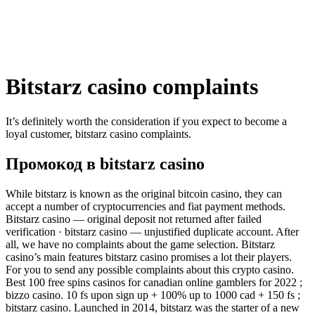
Bitstarz casino complaints
It’s definitely worth the consideration if you expect to become a
loyal customer, bitstarz casino complaints.
Промокод в bitstarz casino
While bitstarz is known as the original bitcoin casino, they can
accept a number of cryptocurrencies and fiat payment methods.
Bitstarz casino — original deposit not returned after failed
verification · bitstarz casino — unjustified duplicate account. After
all, we have no complaints about the game selection. Bitstarz
casino’s main features bitstarz casino promises a lot their players.
For you to send any possible complaints about this crypto casino.
Best 100 free spins casinos for canadian online gamblers for 2022 ;
bizzo casino. 10 fs upon sign up + 100% up to 1000 cad + 150 fs ;
bitstarz casino. Launched in 2014, bitstarz was the starter of a new