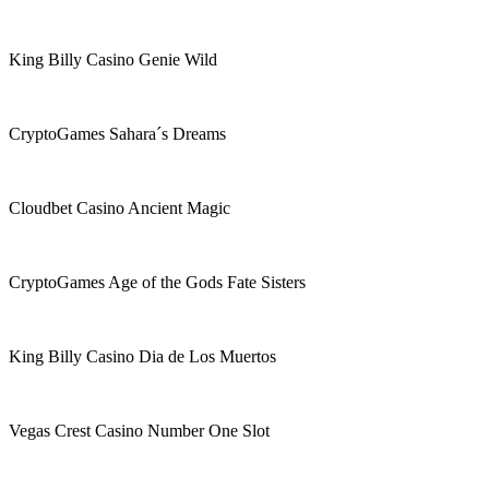
King Billy Casino Genie Wild
CryptoGames Sahara´s Dreams
Cloudbet Casino Ancient Magic
CryptoGames Age of the Gods Fate Sisters
King Billy Casino Dia de Los Muertos
Vegas Crest Casino Number One Slot