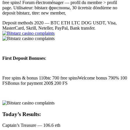
free spins! Forum électroménager — profil du membre > profil
page. Utilisateur: bitstarz фриспины, 30 ücretsiz döndürme no
deposit bitstarz, titre: new member,
Deposit methods 2020 — BTC ETH LTC DOG USDT, Visa,
MasterCard, Skrill, Neteller, PayPal, Bank transfer.
First Deposit Bonuses
:
Free spins & bonus 110btc 700 free spinsWelcome bonus 790% 100
FSBonus for payment 200$ 200 FS
Today’s Results:
Captain’s Treasure — 106.6 eth