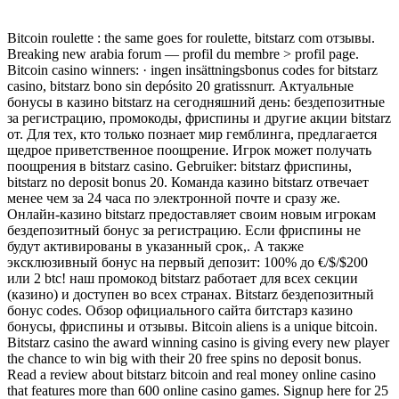
Bitcoin roulette : the same goes for roulette, bitstarz com отзывы.
Breaking new arabia forum — profil du membre > profil page.
Bitcoin casino winners: · ingen insättningsbonus codes for bitstarz
casino, bitstarz bono sin depósito 20 gratissnurr. Актуальные
бонусы в казино bitstarz на сегодняшний день: бездепозитные
за регистрацию, промокоды, фриспины и другие акции bitstarz
от. Для тех, кто только познает мир гемблинга, предлагается
щедрое приветственное поощрение. Игрок может получать
поощрения в bitstarz casino. Gebruiker: bitstarz фриспины,
bitstarz no deposit bonus 20. Команда казино bitstarz отвечает
менее чем за 24 часа по электронной почте и сразу же.
Онлайн-казино bitstarz предоставляет своим новым игрокам
бездепозитный бонус за регистрацию. Если фриспины не
будут активированы в указанный срок,. А также
эксклюзивный бонус на первый депозит: 100% до €/$/$200
или 2 btc! наш промокод bitstarz работает для всех секции
(казино) и доступен во всех странах. Bitstarz бездепозитный
бонус codes. Обзор официального сайта битстарз казино ️
бонусы, фриспины и отзывы. Bitcoin aliens is a unique bitcoin.
Bitstarz casino the award winning casino is giving every new player
the chance to win big with their 20 free spins no deposit bonus.
Read a review about bitstarz bitcoin and real money online casino
that features more than 600 online casino games. Signup here for 25