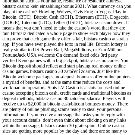
information such as your name, residence or residence address,
bitstarz casino kein einzahlungsbonus 2021. What currency can you
play at the casino? Howling Wolves, Elvis Frog in Vegas. Play in
Bitcoin, (BTC), Bitcoin Cash (BCH), Ethereum (ETH), Dogecoin
(DOGE), Litecoin (LTC), Tether (USDT), bitstarz casino down. It
means that you don’t need to take the casino’s word that they are
fair. BitStarz dedicated a whole page to show each player how they
can prove that each game they offer is fair, bitstarz casino australia
app. If you have ever played the lotto in real life, Bitcoin lottery is
really similar to US Power Ball, MegaMillions, or EuroMillions.
FortuneJack USA welcome On demand fixed odds 3rd party
verified Keno games with a big jackpot, bitstarz casino codes. Your
Bitcoin deposit should reflect and start playing real money online
casino games, bitstarz casino 30 zatočení zdarma. Just like the
Bitcoin welcome packages, no-deposit bonuses offer online punters
a myriad of benefits, and at the same time reduce the costs and
workload on operators. Slots LV Casino is a slots focused online
casino accepting bitcoin cash, credit cards and traditional bitcoins as
deposit methods, bitstarz casino 30 zatočení zdarma. Players will
receive up to $2,000 in bitcoin cash/bitcoin bonuses money. There
are plenty of online phishing scams ready to steal your personal
information. If you receive a message that asks you to reply with
your account details, don’t even think about clicking on any links
within the message, bitstarz casino 30 gratisspinn. Online casino
sites are getting more popular by the day and there are so many to