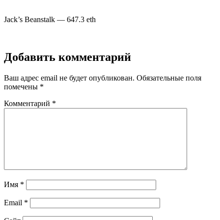
Jack’s Beanstalk — 647.3 eth
Добавить комментарий
Ваш адрес email не будет опубликован.
Обязательные поля
помечены
*
Комментарий
*
Имя
*
Email
*