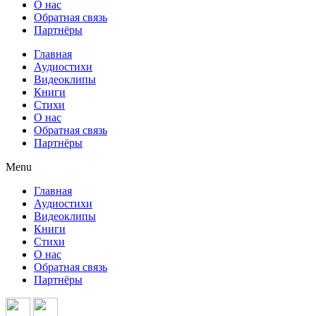
О нас
Обратная связь
Партнёры
Главная
Аудиостихи
Видеоклипы
Книги
Стихи
О нас
Обратная связь
Партнёры
Menu
Главная
Аудиостихи
Видеоклипы
Книги
Стихи
О нас
Обратная связь
Партнёры