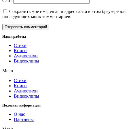
Сайт
Сохранить моё имя, email и адрес сайта в этом браузере для
последующих моих комментариев.
Наши работы
Стихи
Книги
Аудиостихи
Видеоклипы
Menu
Стихи
Книги
Аудиостихи
Видеоклипы
Полезная информация
О нас
Партнёры