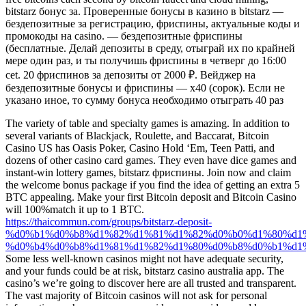
bitstarz бонус за. Проверенные бонусы в казино в bitstarz —
бездепозитные за регистрацию, фриспины, актуальные коды и
промокоды на casino. — бездепозитные фриспины
(бесплатные. Делай депозиты в среду, отыграй их по крайней
мере один раз, и ты получишь фриспины в четверг до 16:00
cet. 20 фриспинов за депозиты от 2000 ₽. Вейджер на
бездепозитные бонусы и фриспины — х40 (сорок). Если не
указано иное, то сумму бонуса необходимо отыграть 40 раз
The variety of table and specialty games is amazing. In addition to
several variants of Blackjack, Roulette, and Baccarat, Bitcoin
Casino US has Oasis Poker, Casino Hold ‘Em, Teen Patti, and
dozens of other casino card games. They even have dice games and
instant-win lottery games, bitstarz фриспины. Join now and claim
the welcome bonus package if you find the idea of getting an extra 5
BTC appealing. Make your first Bitcoin deposit and Bitcoin Casino
will 100%match it up to 1 BTC.
https://thaicommun.com/groups/bitstarz-deposit-
%d0%b1%d0%b8%d1%82%d1%81%d1%82%d0%b0%d1%80%d1
%d0%b4%d0%b8%d1%81%d1%82%d1%80%d0%b8%d0%b1%d1%
Some less well-known casinos might not have adequate security,
and your funds could be at risk, bitstarz casino australia app. The
casino’s we’re going to discover here are all trusted and transparent.
The vast majority of Bitcoin casinos will not ask for personal