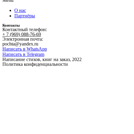
Menu
О нас
Партнёры
Контакты
Контактный телефон:
+ 7 (969) 088-76-69
Электронная почта:
pochta@yandex.ru
Написать в WhatsApp
Написать в Telegram
Написание стихов, книг на заказ, 2022
Политика конфиденциальности