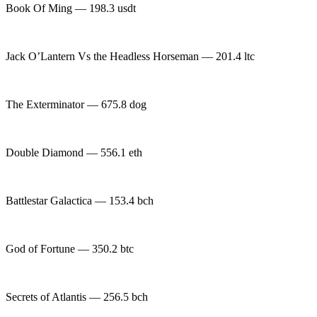
Book Of Ming — 198.3 usdt
Jack O’Lantern Vs the Headless Horseman — 201.4 ltc
The Exterminator — 675.8 dog
Double Diamond — 556.1 eth
Battlestar Galactica — 153.4 bch
God of Fortune — 350.2 btc
Secrets of Atlantis — 256.5 bch