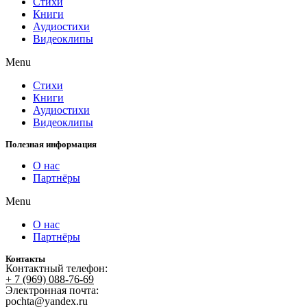
Стихи
Книги
Аудиостихи
Видеоклипы
Menu
Стихи
Книги
Аудиостихи
Видеоклипы
Полезная информация
О нас
Партнёры
Menu
О нас
Партнёры
Контакты
Контактный телефон:
+ 7 (969) 088-76-69
Электронная почта:
pochta@yandex.ru