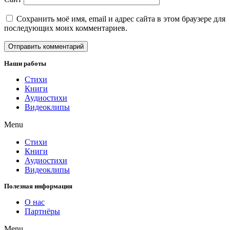
Сохранить моё имя, email и адрес сайта в этом браузере для
последующих моих комментариев.
Наши работы
Стихи
Книги
Аудиостихи
Видеоклипы
Menu
Стихи
Книги
Аудиостихи
Видеоклипы
Полезная информация
О нас
Партнёры
Menu