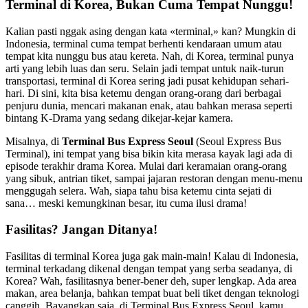
Terminal di Korea, Bukan Cuma Tempat Nunggu!
Kalian pasti nggak asing dengan kata «terminal,» kan? Mungkin di
Indonesia, terminal cuma tempat berhenti kendaraan umum atau
tempat kita nunggu bus atau kereta. Nah, di Korea, terminal punya
arti yang lebih luas dan seru. Selain jadi tempat untuk naik-turun
transportasi, terminal di Korea sering jadi pusat kehidupan sehari-
hari. Di sini, kita bisa ketemu dengan orang-orang dari berbagai
penjuru dunia, mencari makanan enak, atau bahkan merasa seperti
bintang K-Drama yang sedang dikejar-kejar kamera.
Misalnya, di
Terminal Bus Express Seoul
(Seoul Express Bus
Terminal), ini tempat yang bisa bikin kita merasa kayak lagi ada di
episode terakhir drama Korea. Mulai dari keramaian orang-orang
yang sibuk, antrian tiket, sampai jajaran restoran dengan menu-menu
menggugah selera. Wah, siapa tahu bisa ketemu cinta sejati di
sana… meski kemungkinan besar, itu cuma ilusi drama!
Fasilitas? Jangan Ditanya!
Fasilitas di terminal Korea juga gak main-main! Kalau di Indonesia,
terminal terkadang dikenal dengan tempat yang serba seadanya, di
Korea? Wah, fasilitasnya bener-bener deh, super lengkap. Ada area
makan, area belanja, bahkan tempat buat beli tiket dengan teknologi
canggih. Bayangkan saja, di Terminal Bus Express Seoul, kamu