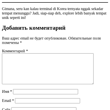
Gimana, seru kan kalau terminal di Korea ternyata nggak sekadar
tempat menunggu? Jadi, siap-siap deh, explore lebih banyak tempat
unik seperti ini!
Добавить комментарий
Ваш адрес email не будет опубликован.
Обязательные поля
помечены
*
Комментарий
*
Имя
*
Email
*
Сайт