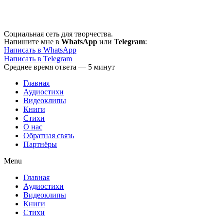
Перейти
к
содержимому
Социальная сеть для творчества.
Напишите мне в
WhatsApp
или
Telegram
:
Написать в WhatsApp
Написать в Telegram
Среднее время ответа — 5 минут
Главная
Аудиостихи
Видеоклипы
Книги
Стихи
О нас
Обратная связь
Партнёры
Menu
Главная
Аудиостихи
Видеоклипы
Книги
Стихи