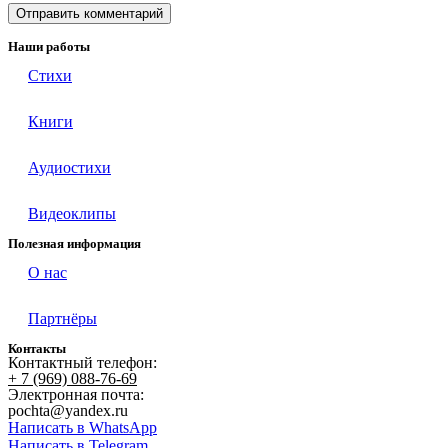
Наши работы
Стихи
Книги
Аудиостихи
Видеоклипы
Полезная информация
О нас
Партнёры
Контакты
Контактный телефон:
+ 7 (969) 088-76-69
Электронная почта:
pochta@yandex.ru
Написать в WhatsApp
Написать в Telegram