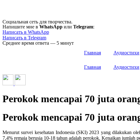
Перейти
к
содержимому
Социальная сеть для творчества.
Напишите мне в
WhatsApp
или
Telegram
:
Написать в WhatsApp
Написать в Telegram
Среднее время ответа — 5 минут
Главная
Аудиостихи
Главная
Аудиостихи
Perokok mencapai 70 juta oran
Perokok mencapai 70 juta oran
Menurut survei kesehatan Indonesia (SKI) 2023 yang dilakukan ole
7,4% remaja berusia 10-18 tahun adalah perokok. Kenaikan jumlah 