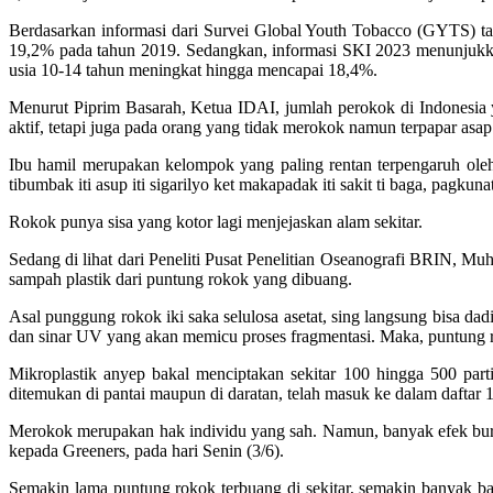
Berdasarkan informasi dari Survei Global Youth Tobacco (GYTS) t
19,2% pada tahun 2019. Sedangkan, informasi SKI 2023 menunjukka
usia 10-14 tahun meningkat hingga mencapai 18,4%.
Menurut Piprim Basarah, Ketua IDAI, jumlah perokok di Indonesia 
aktif, tetapi juga pada orang yang tidak merokok namun terpapar asa
Ibu hamil merupakan kelompok yang paling rentan terpengaruh oleh
tibumbak iti asup iti sigarilyo ket makapadak iti sakit ti baga, pagkuna
Rokok punya sisa yang kotor lagi menjejaskan alam sekitar.
Sedang di lihat dari Peneliti Pusat Penelitian Oseanografi BRIN,
sampah plastik dari puntung rokok yang dibuang.
Asal punggung rokok iki saka selulosa asetat, sing langsung bisa da
dan sinar UV yang akan memicu proses fragmentasi. Maka, puntung r
Mikroplastik anyep bakal menciptakan sekitar 100 hingga 500 part
ditemukan di pantai maupun di daratan, telah masuk ke dalam daftar 
Merokok merupakan hak individu yang sah. Namun, banyak efek buruk y
kepada Greeners, pada hari Senin (3/6).
Semakin lama puntung rokok terbuang di sekitar, semakin banyak 