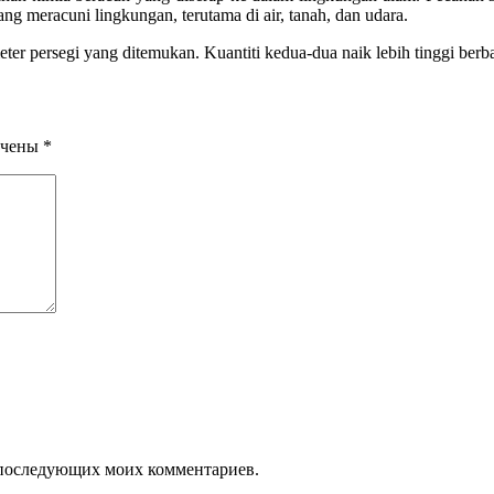
ng meracuni lingkungan, terutama di air, tanah, dan udara.
 meter persegi yang ditemukan. Kuantiti kedua-dua naik lebih tinggi be
ечены
*
ля последующих моих комментариев.