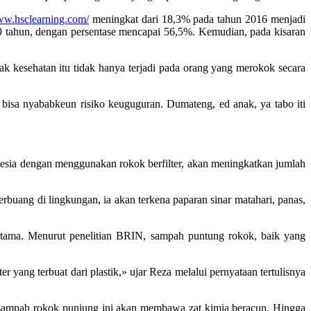
www.hsclearning.com/
meningkat dari 18,3% pada tahun 2016 menjadi
 tahun, dengan persentase mencapai 56,5%. Kemudian, pada kisaran
 kesehatan itu tidak hanya terjadi pada orang yang merokok secara
bisa nyababkeun risiko keuguguran. Dumateng, ed anak, ya tabo iti
esia dengan menggunakan rokok berfilter, akan meningkatkan jumlah
rbuang di lingkungan, ia akan terkena paparan sinar matahari, panas,
pertama. Menurut penelitian BRIN, sampah puntung rokok, baik yang
yang terbuat dari plastik,» ujar Reza melalui pernyataan tertulisnya
 sampah rokok punjung ini akan membawa zat kimia beracun. Hingga