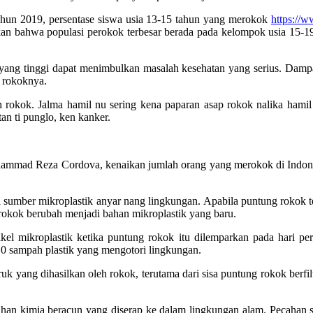
ahun 2019, persentase siswa usia 13-15 tahun yang merokok
https://
n bahwa populasi perokok terbesar berada pada kelompok usia 15-19
yang tinggi dapat menimbulkan masalah kesehatan yang serius. Dampak
p rokoknya.
 rokok. Jalma hamil nu sering kena paparan asap rokok nalika hamil 
tan ti punglo, ken kanker.
 Muhammad Reza Cordova, kenaikan jumlah orang yang merokok di Indon
di sumber mikroplastik anyar nang lingkungan. Apabila puntung rokok te
okok berubah menjadi bahan mikroplastik yang baru.
ikel mikroplastik ketika puntung rokok itu dilemparkan pada hari 
10 sampah plastik yang mengotori lingkungan.
ang dihasilkan oleh rokok, terutama dari sisa puntung rokok berfilter 
bahan kimia beracun yang diserap ke dalam lingkungan alam. Pecahan