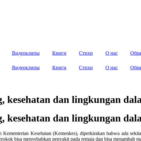
Видеоклипы
Книги
Стихи
О нас
Обра
Видеоклипы
Книги
Стихи
О нас
Обра
g, kesehatan dan lingkungan da
g, kesehatan dan lingkungan da
h Kementerian Kesehatan (Kemenkes), diperkirakan bahwa ada sekitar 
perokok bisa menyebabkan penyakit pada remaja dan bisa menambah m