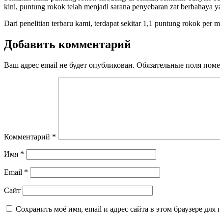
kini, puntung rokok telah menjadi sarana penyebaran zat berbahaya ya
Dari penelitian terbaru kami, terdapat sekitar 1,1 puntung rokok per
Добавить комментарий
Ваш адрес email не будет опубликован.
Обязательные поля пом
Комментарий
*
Имя
*
Email
*
Сайт
Сохранить моё имя, email и адрес сайта в этом браузере д