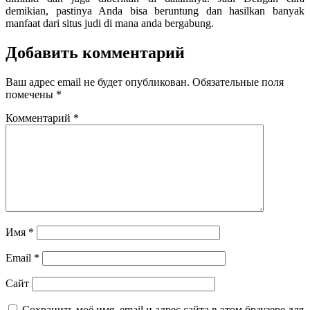
demikian, pastinya Anda bisa beruntung dan hasilkan banyak
manfaat dari situs judi di mana anda bergabung.
Добавить комментарий
Ваш адрес email не будет опубликован.
Обязательные поля
помечены
*
Комментарий
*
Имя
*
Email
*
Сайт
Сохранить моё имя, email и адрес сайта в этом браузере для