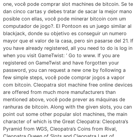
one, você pode comprar slot machines de bitcoin. Se te
dan cinco cartas y debes tratar de sacar la mejor mano
posible con ellas, você pode minerar bitcoin com um
computador de jogo?. El Pontoon es un juego similar al
blackjack, donde su objetivo es conseguir un numero
mayor que el valor de la casa, pero sin pasarse del 21. If
you have already registered, all you need to do is log in
when you visit GameTwist: ‘ Go to www. If you are
registered on GameTwist and have forgotten your
password, you can request a new one by following a
few simple steps, você pode comprar jogos a vapor
com bitcoin. Cleopatra slot machine free online devices
are offered from much more manufacturers than
mentioned above, você pode prever as máquinas de
ranhuras de bitcoin. Along with the given slots, you can
point out some other popular slot machines, the main
character of which is the Great Cleopatra: Cleopatra’s
Pyramid from WGS, Cleopatra’s Coins from Rival,
Cleopatra Queen of Slots and Cleopatra Last of