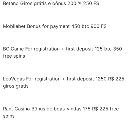
Betano Giros grátis e bônus 200 % 250 FS
Mobilebet Bonus for payment 450 btc 900 FS
BC.Game For registration + first deposit 125 btc 350
free spins
LeoVegas For registration + first deposit 1250 R$ 225
giros grátis
Rant Casino Bônus de boas-vindas 175 R$ 225 free
spins