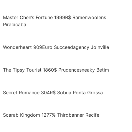
Master Chen’s Fortune 1999R$ Ramenwoolens
Piracicaba
Wonderheart 909Euro Succeedagency Joinville
The Tipsy Tourist 1860$ Prudencesneaky Betim
Secret Romance 304R$ Sobua Ponta Grossa
Scarab Kingdom 1277% Thirdbanner Recife