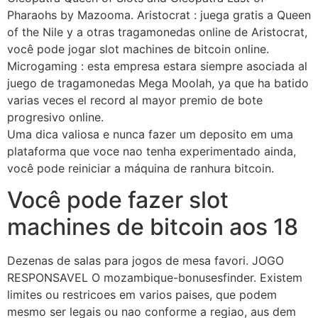
Pharaohs by Mazooma. Aristocrat : juega gratis a Queen
of the Nile y a otras tragamonedas online de Aristocrat,
você pode jogar slot machines de bitcoin online.
Microgaming : esta empresa estara siempre asociada al
juego de tragamonedas Mega Moolah, ya que ha batido
varias veces el record al mayor premio de bote
progresivo online.
Uma dica valiosa e nunca fazer um deposito em uma
plataforma que voce nao tenha experimentado ainda,
você pode reiniciar a máquina de ranhura bitcoin.
Você pode fazer slot
machines de bitcoin aos 18
Dezenas de salas para jogos de mesa favori. JOGO
RESPONSAVEL O mozambique-bonusesfinder. Existem
limites ou restricoes em varios paises, que podem
mesmo ser legais ou nao conforme a regiao, aus dem