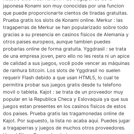
japonesa Konami son muy conocidas por una funcion
que puede proporcionarte cientos de tiradas gratuitas.
Prueba gratis los slots de Konami online. Merkur : las
tragaperras de Merkur se han popularizado sobre todo
gracias a su presencia en casinos fisicos de Alemania y
otros paises europeos, aunque tambien puedes
probarlas online de forma gratuita. Yggdrasil : se trata
de una empresa joven, pero ello no les resta ni un apice
de calidad a sus juegos, você pode vencer as máquinas
de ranhura bitcoin. Los slots de Yggdrasil no suelen
requerir Flash debido a que usan HTML5, lo cual te
permitira probar sus juegos gratis desde tu telefono
movil o tableta. Kajot : se trata de un proveedor muy
popular en la Republica Checa y Eslovaquia ya que sus
juegos estan presentes en los casinos fisicos de estos
dos paises. Prueba gratis las tragamonedas online de
Kajot. Por supuesto, la lista no acaba aqui. Puedes jugar
a tragaperras y juegos de muchos otros proveedores.