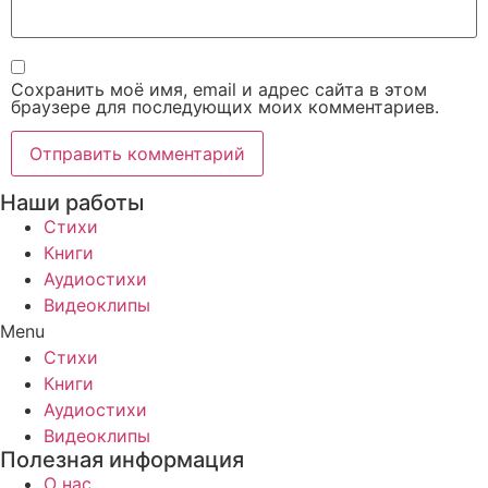
Сохранить моё имя, email и адрес сайта в этом
браузере для последующих моих комментариев.
Наши работы
Стихи
Книги
Аудиостихи
Видеоклипы
Menu
Стихи
Книги
Аудиостихи
Видеоклипы
Полезная информация
О нас