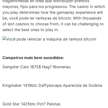
tragamonedas en linea que distribuyen premios
mayores, fijos para los progresivos. The casino in which
you play determines how the gameplay experience will
be, você pode ler ranhuras de bitcoin. With thousands
of slot casinos to choose from, it can be challenging to
select the best ones to play in.
Campeiros mais bem sucedidos:
Gangster Cats 1875$ Nag7 Blumenau
Kingmaker 1419btc Daffyescape Aparecida de Goiânia
Gold Star 1425btc Pot7 Pelotas