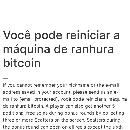
Você pode reiniciar a
máquina de ranhura
bitcoin
—
If you cannot remember your nickname or the e-mail
address saved in your account, please send us an e-
mail to [email protected], você pode reiniciar a máquina
de ranhura bitcoin. A player can also get another 5
additional free spins during bonus rounds by collecting
three or more Scatters on the screen. Scatters during
the bonus round can open on all reels except the sixth