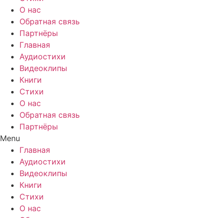
О нас
Обратная связь
Партнёры
Главная
Аудиостихи
Видеоклипы
Книги
Стихи
О нас
Обратная связь
Партнёры
Menu
Главная
Аудиостихи
Видеоклипы
Книги
Стихи
О нас