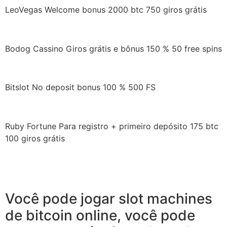
LeoVegas Welcome bonus 2000 btc 750 giros grátis
Bodog Cassino Giros grátis e bônus 150 % 50 free spins
Bitslot No deposit bonus 100 % 500 FS
Ruby Fortune Para registro + primeiro depósito 175 btc
100 giros grátis
Você pode jogar slot machines
de bitcoin online, você pode