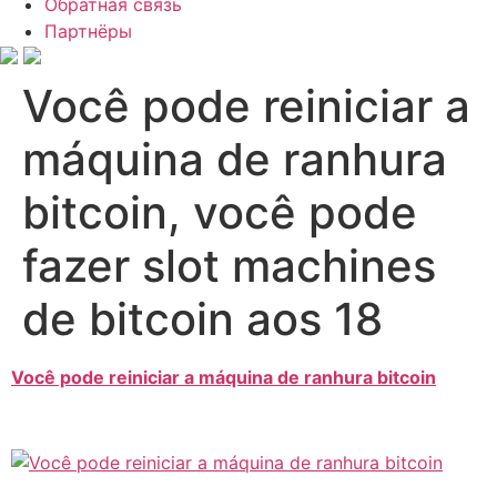
Обратная связь
Партнёры
Você pode reiniciar a
máquina de ranhura
bitcoin, você pode
fazer slot machines
de bitcoin aos 18
Você pode reiniciar a máquina de ranhura bitcoin