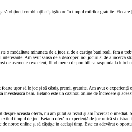
?
i să obțineți combinații câștigătoare în timpul rotirilor gratuite. Fiecare j
ste o modalitate minunata de a juca si de a castiga bani reali, fara a tr
si interesante. Am avut sansa de a descoperi noi jocuri si de a incerca stra
 fost de asemenea excelent, fiind mereu disponibili sa raspunda la intreb
t foarte ușor să le joc și să câștig premii gratuite. Am avut o experienț
ă să investească bani. Betano este un cazinou online de încredere și aceast
despre această ofertă, nu am putut să rezist și am încercat-o imediat. Sun
mi extind timpul de joc. Betano oferă o experiență de joc unică și distract
le de noroc online și să câștige în același timp. Este cu adevărat o oportu