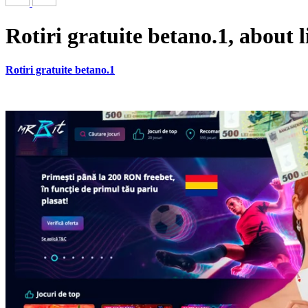
Rotiri gratuite betano.1, about 
Rotiri gratuite betano.1