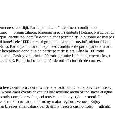
rmene și condiții. Participanții care îndeplinesc condițiile de
zino — premii zilnice, bonusuri si rotiri gratuite | betano. Participanții
lu, clienții noi care își deschid cont pornind de la butonul de mai jos
ti bune! cele 1000 de rotiri gratuite betano nu prezintă niciun fel de
etano. Participanții care îndeplinesc condițiile de participare de la art.
e îndeplinesc condițiile de participare de la art. Până la 100 rotiri
etano. Cash și vei primi – 20 rotiri gratuite la shining crown clover
nere 2023. Poți primi orice număr de rotiri în funcție de cum este
 live casino is a casino white label solution. Concerts & live music.
 world class events at venues like acrisure arena or the show at agua
ne is only complete with good music to suit any style or mood. In
e of rock ‘n roll at one of many major regional venues. Enjoy
an breezes at landshark bar & grill at resorts casino hotel — atlantic