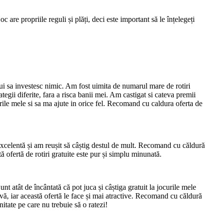
oc are propriile reguli și plăți, deci este important să le înțelegeți
ebui sa investesc nimic. Am fost uimita de numarul mare de rotiri
tegii diferite, fara a risca banii mei. Am castigat si cateva premii
arile mele si sa ma ajute in orice fel. Recomand cu caldura oferta de
ă excelentă și am reușit să câștig destul de mult. Recomand cu căldură
ă ofertă de rotiri gratuite este pur și simplu minunată.
t atât de încântată că pot juca și câștiga gratuit la jocurile mele
ivă, iar această ofertă le face și mai atractive. Recomand cu căldură
nitate pe care nu trebuie să o ratezi!