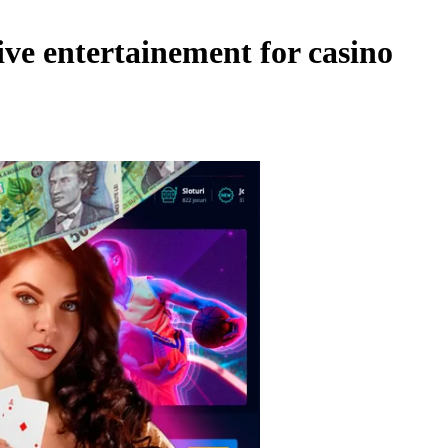
live entertainement for casino