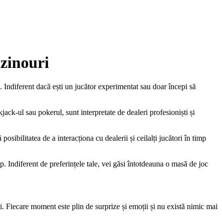
azinouri
. Indiferent dacă ești un jucător experimentat sau doar începi să
ack-ul sau pokerul, sunt interpretate de dealeri profesioniști și
 posibilitatea de a interacționa cu dealerii și ceilalți jucători în timp
p. Indiferent de preferințele tale, vei găsi întotdeauna o masă de joc
ști. Fiecare moment este plin de surprize și emoții și nu există nimic mai