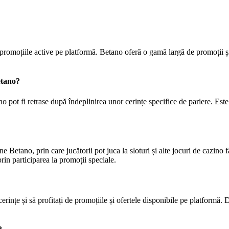
 promoțiile active pe platformă. Betano oferă o gamă largă de promoții și o
Betano?
ano pot fi retrase după îndeplinirea unor cerințe specifice de pariere. Est
e Betano, prin care jucătorii pot juca la sloturi și alte jocuri de cazino f
prin participarea la promoții speciale.
 cerințe și să profitați de promoțiile și ofertele disponibile pe platformă