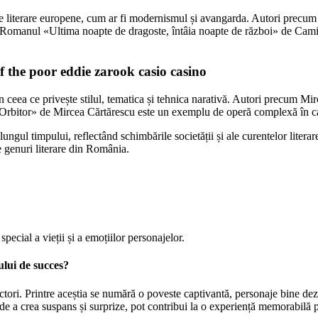
tele literare europene, cum ar fi modernismul și avangarda. Autori prec
. Romanul «Ultima noapte de dragoste, întâia noapte de război» de Camil
f the poor eddie zarook casio casino
 ceea ce privește stilul, tematica și tehnica narativă. Autori precum 
Orbitor» de Mircea Cărtărescu este un exemplu de operă complexă în care
ngul timpului, reflectând schimbările societății și ale curentelor literar
 genuri literare din România.
pecial a vieții și a emoțiilor personajelor.
ului de succes?
ori. Printre aceștia se numără o poveste captivantă, personaje bine dezvo
de a crea suspans și surprize, pot contribui la o experiență memorabilă pe