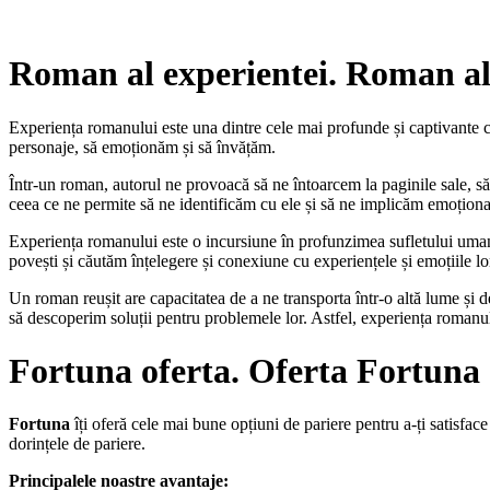
Roman al experientei. Roman al
Experiența romanului este una dintre cele mai profunde și captivante căl
personaje, să emoționăm și să învățăm.
Într-un roman, autorul ne provoacă să ne întoarcem la paginile sale, să 
ceea ce ne permite să ne identificăm cu ele și să ne implicăm emoționa
Experiența romanului este o incursiune în profunzimea sufletului uman. P
povești și căutăm înțelegere și conexiune cu experiențele și emoțiile lo
Un roman reușit are capacitatea de a ne transporta într-o altă lume și d
să descoperim soluții pentru problemele lor. Astfel, experiența romanul
Fortuna oferta. Oferta Fortuna
Fortuna
îți oferă cele mai bune opțiuni de pariere pentru a-ți satisface
dorințele de pariere.
Principalele noastre avantaje: