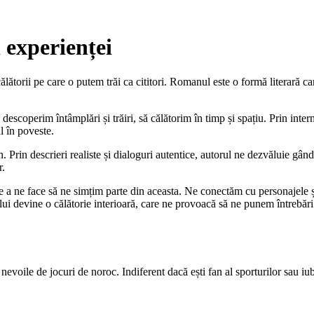
 experienței
ătorii pe care o putem trăi ca cititori. Romanul este o formă literară ca
descoperim întâmplări și trăiri, să călătorim în timp și spațiu. Prin inter
l în poveste.
rin descrieri realiste și dialoguri autentice, autorul ne dezvăluie gându
r.
e a ne face să ne simțim parte din aceasta. Ne conectăm cu personajele și 
ui devine o călătorie interioară, care ne provoacă să ne punem întrebări 
 nevoile de jocuri de noroc. Indiferent dacă ești fan al sporturilor sau iub