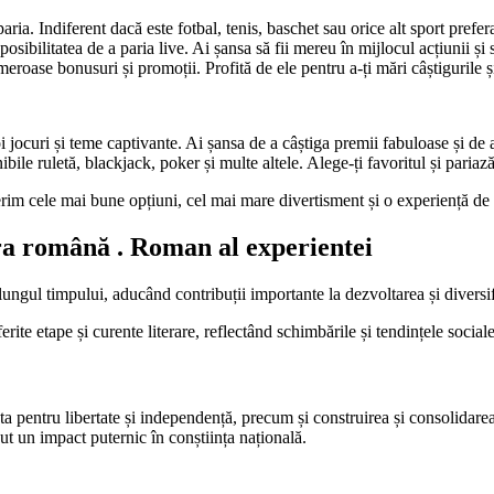
a. Indiferent dacă este fotbal, tenis, baschet sau orice alt sport prefera
sibilitatea de a paria live. Ai șansa să fii mereu în mijlocul acțiunii și să
roase bonusuri și promoții. Profită de ele pentru a-ți mări câștigurile și
jocuri și teme captivante. Ai șansa de a câștiga premii fabuloase și de a
ile ruletă, blackjack, poker și multe altele. Alege-ți favoritul și pariaz
erim cele mai bune opțiuni, cel mai mare divertisment și o experiență de
ura română . Roman al experientei
ngul timpului, aducând contribuții importante la dezvoltarea și diversifi
te etape și curente literare, reflectând schimbările și tendințele sociale,
ta pentru libertate și independență, precum și construirea și consolid
t un impact puternic în conștiința națională.