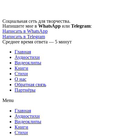
Перейти
к
содержимому
Социальная сеть для творчества.
Напишите мне в
WhatsApp
или
Telegram
:
Написать в WhatsApp
Написать в Telegram
Среднее время ответа — 5 минут
Главная
Аудиостихи
Видеоклипы
Книги
Стихи
О нас
Обратная связь
Партнёры
Menu
Главная
Аудиостихи
Видеоклипы
Книги
Стихи