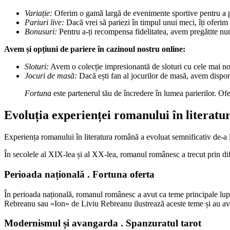
Variație:
Oferim o gamă largă de evenimente sportive pentru a pari
Pariuri live:
Dacă vrei să pariezi în timpul unui meci, îți oferim po
Bonusuri:
Pentru a-ți recompensa fidelitatea, avem pregătite nume
Avem și opțiuni de pariere în cazinoul nostru online:
Sloturi:
Avem o colecție impresionantă de sloturi cu cele mai noi 
Jocuri de masă:
Dacă ești fan al jocurilor de masă, avem disponib
Fortuna
este partenerul tău de încredere în lumea parierilor. Of
Evoluția experienței romanului în literat
Experiența romanului în literatura română a evoluat semnificativ de-a lu
În secolele al XIX-lea și al XX-lea, romanul românesc a trecut prin diferi
Perioada națională . Fortuna oferta
În perioada națională, romanul românesc a avut ca teme principale lup
Rebreanu sau «Ion» de Liviu Rebreanu ilustrează aceste teme și au avu
Modernismul și avangarda . Spanzuratul tarot