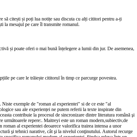
să citești și poți lua notițe sau discuta cu alți cititori pentru a-ți
ști la mesajul pe care îl transmite romanul.
tivă și poate oferi o mai bună înțelegere a lumii din jur. De asemenea,
țiile pe care le trăiește cititorul în timp ce parcurge povestea.
a. Niste exemple de "roman al experientei" si de ce este "al
ogice sau ale experienței ne putem referii la texte inspirate din
ceasta contribuie la procesul de sincronizare dintre literatura română şi
edere următoarele repere:. Maitreyi este un roman modern,subiectiv,de
 un roman al experientei deoarece valorifica trairea intensa a unor
tură şi tehnici narative, cât şi la nivelul conţinutului. Autorul recurge
ste specifica romanului modern al experientei, fiindca releva într-un