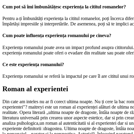
Cum pot să îmi îmbunătățesc experiența la cititul romanelor?
Pentru a-ți îmbunătăți experiența la cititul romanelor, poți încerca diferite
împărtăși impresiile și interpretările. De asemenea, poți să te implici ac
Cum poate influența experiența romanului pe cineva?
Experiența romanului poate avea un impact profund asupra cititorului. 
experiența romanului poate oferi o evadare din realitate sau poate oferi 
Ce este experiența romanului?
Experiența romanului se referă la impactul pe care îl are cititul unui ro
Roman al experientei
Din cate am inteles nu ar fi corect ultima noapte. Nu ți cere la bac rom
experientei"? maitreyi este un roman al experienței alături de ultima n
realitate. Opera literară „ultima noapte de dragoste, întâia noapte de r
literatura universală prin crearea unor aspecte estetice, dar si prin cr
analiza psihologica,un roman al autenticitatii si al experientei dar si u
experiente definitorii :dragostea. Ultima noapte de dragoste, întâia noap
la personajul – narator şi la perspectiva. Actorială, înlocuind naratoru