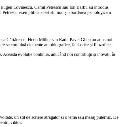
um Eugen Lovinescu, Camil Petrescu sau Ion Barbu au introdus
 Petrescu exemplifică acest stil nou și abordarea psihologică a
Mircea Cărtărescu, Herta Müller sau Radu Pavel Gheo au adus noi
 se combină elemente autobiografice, fantastice și filozofice.
e. Această evoluție continuă, aducând noi contribuții și inovații în
ltate, un stil de scriere atrăgător și o temă sau mesaj puternic. De
ntru cititor.