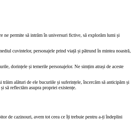
re ne permite să intrăm în universuri fictive, să explorăm lumi și
mediul cuvintelor, personajele prind viață și pătrund în mintea noastră,
rile, dorințele și temerile personajelor. Ne simțim atrași de aceste
trăim alături de ele bucuriile și suferințele, încercăm să anticipăm și
și să reflectăm asupra propriei existențe.
itor de cazinouri, avem tot ceea ce îți trebuie pentru a-ți îndeplini