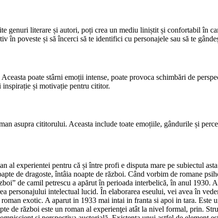
 genuri literare și autori, poți crea un mediu liniștit și confortabil în care 
tiv în poveste și să încerci să te identifici cu personajele sau să te gânde
Aceasta poate stârni emoții intense, poate provoca schimbări de perspec
inspirație și motivație pentru cititor.
man asupra cititorului. Aceasta include toate emoțiile, gândurile și percep
an al experientei pentru că și între profi e disputa mare pe subiectul ast
oapte de dragoste, întâia noapte de război. Când vorbim de romane psihol
ăzboi” de camil petrescu a apărut în perioada interbelică, în anul 1930. A
earea personajului intelectual lucid. În elaborarea eseului, vei avea în v
n roman exotic. A aparut in 1933 mai intai in franta si apoi in tara. Este
te de război este un roman al experienţei atât la nivel formal, prin. Struc
l omniscient şi perspectiva auctorială. Existenta unui astfel de element e