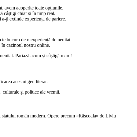
t, avem acoperite toate opțiunile.
 câștigi chiar și în timp real.
 a-ți extinde experiența de pariere.
 te bucura de o experiență de neuitat.
ă în cazinoul nostru online.
 neuitat. Pariază acum și câștigă mare!
carea acestui gen literar.
 culturale și politice ale vremii.
area statului român modern. Opere precum «Răscoala» de Liviu