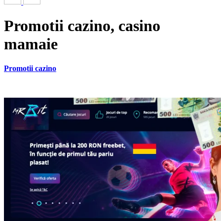
Promotii cazino, casino
mamaie
Promotii cazino