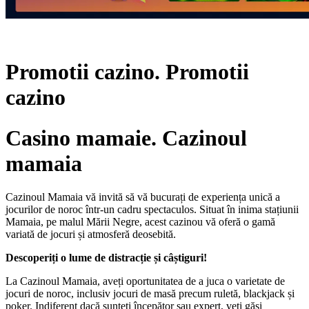
Promotii cazino. Promotii
cazino
Casino mamaie. Cazinoul
mamaia
Cazinoul Mamaia vă invită să vă bucurați de experiența unică a
jocurilor de noroc într-un cadru spectaculos. Situat în inima stațiunii
Mamaia, pe malul Mării Negre, acest cazinou vă oferă o gamă
variată de jocuri și atmosferă deosebită.
Descoperiți o lume de distracție și câștiguri!
La Cazinoul Mamaia, aveți oportunitatea de a juca o varietate de
jocuri de noroc, inclusiv jocuri de masă precum ruletă, blackjack și
poker. Indiferent dacă sunteți începător sau expert, veți găsi