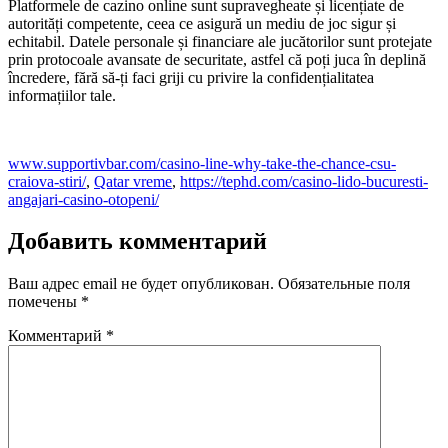
Platformele de cazino online sunt supravegheate și licențiate de
autorități competente, ceea ce asigură un mediu de joc sigur și
echitabil. Datele personale și financiare ale jucătorilor sunt protejate
prin protocoale avansate de securitate, astfel că poți juca în deplină
încredere, fără să-ți faci griji cu privire la confidențialitatea
informațiilor tale.
www.supportivbar.com/casino-line-why-take-the-chance-csu-
craiova-stiri/
,
Qatar vreme
,
https://tephd.com/casino-lido-bucuresti-
angajari-casino-otopeni/
Добавить комментарий
Ваш адрес email не будет опубликован.
Обязательные поля
помечены
*
Комментарий
*