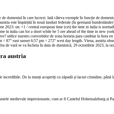
e de domeniul în care lucrezi. Iată câteva exemple în funcție de domeniul d
 austria este împărțită în nouă landuri federale (în germană bundesländer)
rie 2023: utc +1 / central european time (cet) the time in italia is norm
time in italia can for a short while be 5 ore ahead of the time in new y
e? utilice nuestro convertidor de zona horaria para cambiar la hora en a
 ↑ 87° east sunset 6:57 pm ↑ 272° west day length. Viena, austria obser
 Ora de vară se va încheia în data de duminică, 29 octombrie 2023, la ora
ra austria
incredibile. De la munți acoperiți cu zăpadă și lacuri cristaline, până la 
castele medievale impresionante, cum ar fi Castelul Hohensalzburg și Pal