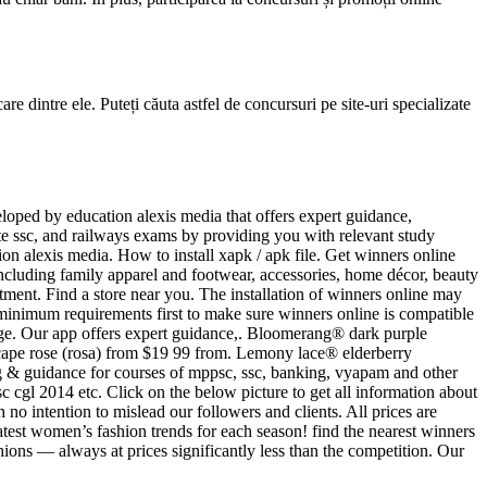
care dintre ele. Puteți căuta astfel de concursuri pe site-uri specializate
veloped by education alexis media that offers expert guidance,
ate ssc, and railways exams by providing you with relevant study
ion alexis media. How to install xapk / apk file. Get winners online
including family apparel and footwear, accessories, home décor, beauty
tment. Find a store near you. The installation of winners online may
e minimum requirements first to make sure winners online is compatible
enge. Our app offers expert guidance,. Bloomerang® dark purple
scape rose (rosa) from $19 99 from. Lemony lace® elderberry
ng & guidance for courses of mppsc, ssc, banking, vyapam and other
sc cgl 2014 etc. Click on the below picture to get all information about
no intention to mislead our followers and clients. All prices are
atest women’s fashion trends for each season! find the nearest winners
ions — always at prices significantly less than the competition. Our