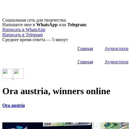
Перейти
к
содержимому
Социальная сеть для творчества.
Напишите мне в
WhatsApp
или
Telegram
:
Написать в WhatsApp
Написать в Telegram
Среднее время ответа — 5 минут
Главная
Аудиостихи
Главная
Аудиостихи
Ora austria, winners online
Ora austria