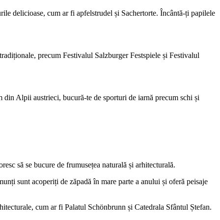
le delicioase, cum ar fi apfelstrudel și Sachertorte. Încântă-ți papilele
 tradiționale, precum Festivalul Salzburger Festspiele și Festivalul
sm din Alpii austrieci, bucură-te de sporturi de iarnă precum schi și
oresc să se bucure de frumusețea naturală și arhitecturală.
unți sunt acoperiți de zăpadă în mare parte a anului și oferă peisaje
rhitecturale, cum ar fi Palatul Schönbrunn și Catedrala Sfântul Ștefan.