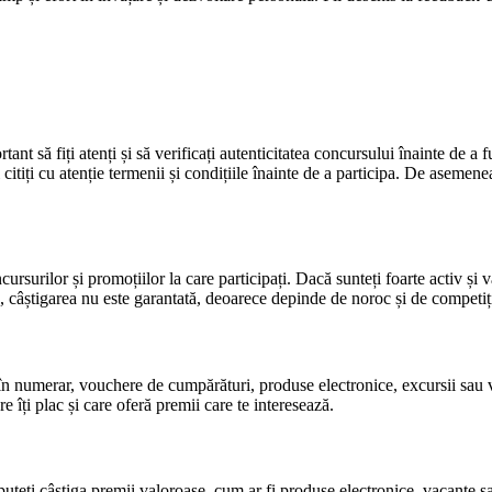
ant să fiți atenți și să verificați autenticitatea concursului înainte de a 
itiți cu atenție termenii și condițiile înainte de a participa. De asemene
rsurilor și promoțiilor la care participați. Dacă sunteți foarte activ și v
 câștigarea nu este garantată, deoarece depinde de noroc și de competiția
i în numerar, vouchere de cumpărături, produse electronice, excursii sau 
e îți plac și care oferă premii care te interesează.
puteți câștiga premii valoroase, cum ar fi produse electronice, vacanțe sa