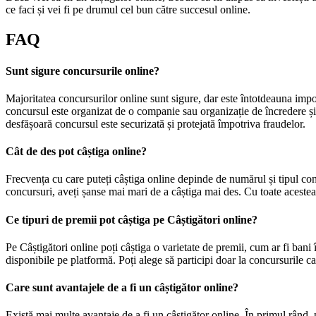
ce faci și vei fi pe drumul cel bun către succesul online.
FAQ
Sunt sigure concursurile online?
Majoritatea concursurilor online sunt sigure, dar este întotdeauna import
concursul este organizat de o companie sau organizație de încredere și c
desfășoară concursul este securizată și protejată împotriva fraudelor.
Cât de des pot câștiga online?
Frecvența cu care puteți câștiga online depinde de numărul și tipul concu
concursuri, aveți șanse mai mari de a câștiga mai des. Cu toate acestea,
Ce tipuri de premii pot câștiga pe Câștigători online?
Pe Câștigători online poți câștiga o varietate de premii, cum ar fi ban
disponibile pe platformă. Poți alege să participi doar la concursurile car
Care sunt avantajele de a fi un câștigător online?
Există mai multe avantaje de a fi un câștigător online. În primul rând, 