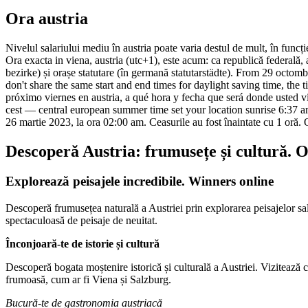
Ora austria
Nivelul salariului mediu în austria poate varia destul de mult, în funcți
Ora exacta in viena, austria (utc+1), este acum: ca republică federală,
bezirke) și orașe statutare (în germană statutarstädte). From 29 octomb
don't share the same start and end times for daylight saving time, the 
próximo viernes en austria, a qué hora y fecha que será donde usted viv
cest — central european summer time set your location sunrise 6:37 am
26 martie 2023, la ora 02:00 am. Ceasurile au fost înaintate cu 1 oră.
Descoperă Austria: frumusețe și cultură. O
Explorează peisajele incredibile. Winners online
Descoperă frumusețea naturală a Austriei prin explorarea peisajelor sale 
spectaculoasă de peisaje de neuitat.
Înconjoară-te de istorie și cultură
Descoperă bogata moștenire istorică și culturală a Austriei. Vizitează 
frumoasă, cum ar fi Viena și Salzburg.
Bucură-te de gastronomia austriacă