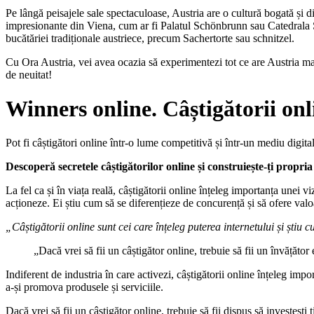
Pe lângă peisajele sale spectaculoase, Austria are o cultură bogată și di
impresionante din Viena, cum ar fi Palatul Schönbrunn sau Catedrala Sf
bucătăriei tradiționale austriece, precum Sachertorte sau schnitzel.
Cu Ora Austria, vei avea ocazia să experimentezi tot ce are Austria mai
de neuitat!
Winners online. Câștigătorii onl
Pot fi câștigători online într-o lume competitivă și într-un mediu digital 
Descoperă secretele câștigătorilor online și construiește-ți propria
La fel ca și în viața reală, câștigătorii online înțeleg importanța unei vi
acționeze. Ei știu cum să se diferențieze de concurență și să ofere valoa
„Câștigătorii online sunt cei care înțeleg puterea internetului și știu c
„Dacă vrei să fii un câștigător online, trebuie să fii un învățător
Indiferent de industria în care activezi, câștigătorii online înțeleg im
a-și promova produsele și serviciile.
Dacă vrei să fii un câștigător online, trebuie să fii dispus să investești 