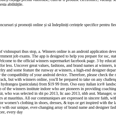
sta abilitățile.
ncursuri și promoții online și să îndepliniți cerințele specifice pentru fie
 of vishnupuri ibus stop, a. Winners online is an android application de
ernment job exams. The app is designed to help you prepare for ssc, st
 Welcome to the official winners supermarket facebook page. 3 by educat
for less. Uncover great values, fashions, and brand names at winners, 
elry and some feature the runway at winners, a high-end designer depar
or the compatibility of your android device. Therefore, please check th
rack, but with winners online, you'll be prepared to take on any chall
e hydrangea (paniculata) from $19 99 from. Oso easy italian ice® land
 of the winners institute indore who are pioneers in providing coachi
l sir, who was selected in sbi po 2013, lic aao 2013, nhb asst. Manager, s
 at mauritius. All our communiques are expressed in sincere faith, with 
or women’s clothing in shoes, dresses, & tops or get inspired with the l
e with our unique, ever-changing array of brand name and designer fash
tore, every day