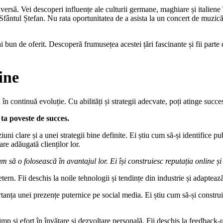
versă. Vei descoperi influențe ale culturii germane, maghiare și italiene în
ântul Ștefan. Nu rata oportunitatea de a asista la un concert de muzică c
 bun de oferit. Descoperă frumusețea acestei țări fascinante și fii parte
ine
în continuă evoluție. Cu abilități și strategii adecvate, poți atinge succes
 ta poveste de succes.
ziuni clare și a unei strategii bine definite. Ei știu cum să-și identifice p
re adăugată clienților lor.
um să o folosească în avantajul lor. Ei își construiesc reputația online și
 etern. Fii deschis la noile tehnologii și tendințe din industrie și adapte
portanța unei prezențe puternice pe social media. Ei știu cum să-și const
timp și efort în învățare și dezvoltare personală. Fii deschis la feedback-u