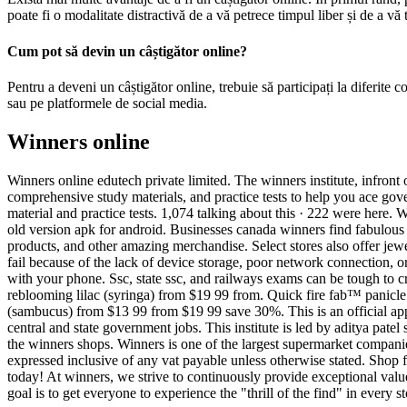
poate fi o modalitate distractivă de a vă petrece timpul liber și de a vă te
Cum pot să devin un câștigător online?
Pentru a deveni un câștigător online, trebuie să participați la diferite co
sau pe platformele de social media.
Winners online
Winners online edutech private limited. The winners institute, infront
comprehensive study materials, and practice tests to help you ace gov
material and practice tests. 1,074 talking about this · 222 were here.
old version apk for android. Businesses canada winners find fabulous 
products, and other amazing merchandise. Select stores also offer jew
fail because of the lack of device storage, poor network connection, 
with your phone. Ssc, state ssc, and railways exams can be tough to c
reblooming lilac (syringa) from $19 99 from. Quick fire fab™ panicl
(sambucus) from $13 99 from $19 99 save 30%. This is an official app
central and state government jobs. This institute is led by aditya pate
the winners shops. Winners is one of the largest supermarket companies
expressed inclusive of any vat payable unless otherwise stated. Shop f
today! At winners, we strive to continuously provide exceptional valu
goal is to get everyone to experience the "thrill of the find" in every s