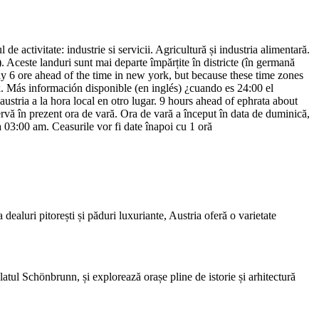
e activitate: industrie si servicii. Agricultură și industria alimentară.
. Aceste landuri sunt mai departe împărțite în districte (în germană
ally 6 ore ahead of the time in new york, but because these time zones
ork. Más información disponible (en inglés) ¿cuando es 24:00 el
ustria a la hora local en otro lugar. 9 hours ahead of ephrata about
vă în prezent ora de vară. Ora de vară a început în data de duminică,
 03:00 am. Ceasurile vor fi date înapoi cu 1 oră
dealuri pitorești și păduri luxuriante, Austria oferă o varietate
atul Schönbrunn, și explorează orașe pline de istorie și arhitectură