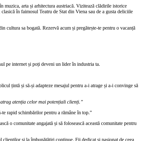
 muzica, arta și arhitectura austriacă. Vizitează clădirile istorice
lasică în faimosul Teatru de Stat din Viena sau de a gusta deliciile
 din cultura sa bogată. Rezervă acum și pregătește-te pentru o vacanță
ul pe internet și poți deveni un lider în industria ta.
ublicul țintă și să-și adapteze mesajul pentru a-i atrage și a-i convinge să
 atrag atenția celor mai potențiali clienți.”
ază-te rapid schimbărilor pentru a rămâne în top.”
ruiască o comunitate angajată și să folosească această comunitate pentru
l clienților și la îmbunătățiri continue. Fii dedicat și pasionat de ceea