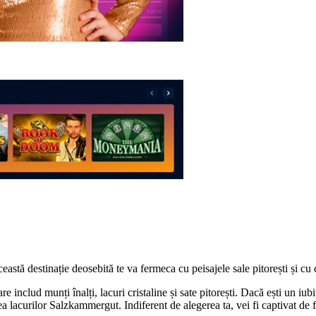
stă destinație deosebită te va fermeca cu peisajele sale pitorești și cu 
 includ munți înalți, lacuri cristaline și sate pitorești. Dacă ești un iubi
a lacurilor Salzkammergut. Indiferent de alegerea ta, vei fi captivat de fr