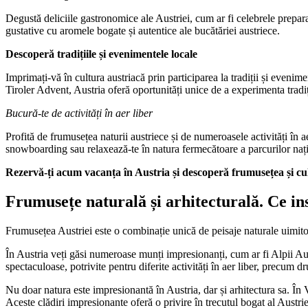
Degustă deliciile gastronomice ale Austriei, cum ar fi celebrele prepara
gustative cu aromele bogate și autentice ale bucătăriei austriece.
Descoperă tradițiile și evenimentele locale
Imprimați-vă în cultura austriacă prin participarea la tradiții și evenim
Tiroler Advent, Austria oferă oportunități unice de a experimenta tradiți
Bucură-te de activități în aer liber
Profită de frumusețea naturii austriece și de numeroasele activități în a
snowboarding sau relaxează-te în natura fermecătoare a parcurilor naț
Rezervă-ți acum vacanța în Austria și descoperă frumusețea și cul
Frumusețe naturală și arhitecturală. Ce in
Frumusețea Austriei este o combinație unică de peisaje naturale uimitoar
În Austria veți găsi numeroase munți impresionanți, cum ar fi Alpii Aus
spectaculoase, potrivite pentru diferite activități în aer liber, precum d
Nu doar natura este impresionantă în Austria, dar și arhitectura sa. În 
Aceste clădiri impresionante oferă o privire în trecutul bogat al Austriei