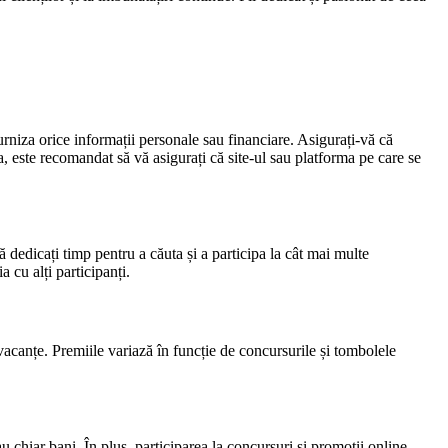
furniza orice informații personale sau financiare. Asigurați-vă că
a, este recomandat să vă asigurați că site-ul sau platforma pe care se
ă dedicați timp pentru a căuta și a participa la cât mai multe
 cu alți participanți.
vacanțe. Premiile variază în funcție de concursurile și tombolele
u chiar bani. În plus, participarea la concursuri și promoții online