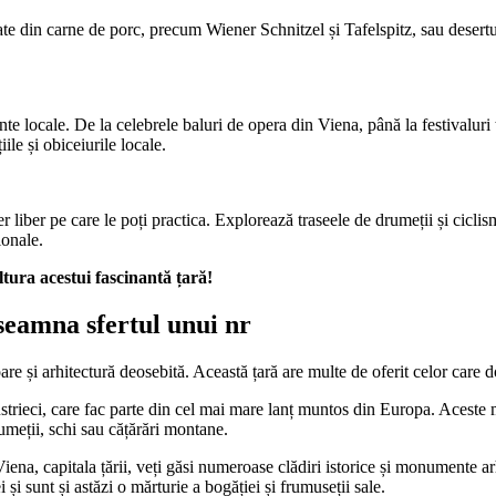
te din carne de porc, precum Wiener Schnitzel și Tafelspitz, sau deserturi
ente locale. De la celebrele baluri de opera din Viena, până la festivaluri
ile și obiceiurile locale.
er liber pe care le poți practica. Explorează traseele de drumeții și cicli
ionale.
tura acestui fascinantă țară!
seamna sfertul unui nr
e și arhitectură deosebită. Această țară are multe de oferit celor care d
trieci, care fac parte din cel mai mare lanț muntos din Europa. Aceste m
rumeții, schi sau cățărări montane.
Viena, capitala țării, veți găsi numeroase clădiri istorice și monumente a
 și sunt și astăzi o mărturie a bogăției și frumuseții sale.