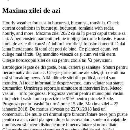
Maxima zilei de azi
Hourly weather forecast in bucurești, bucurești, românia. Check
current conditions in bucurești, bucurești, românia with radar,
hourly, and more. Maxima zilei 2022 ca să îți pierzi capul trebuie să-
l ai. Albert einstein oamenii trebuie iubiți și lucrurile folosite. Haosul
lumii de azi e din cauză că iubim lucrurile și folosim oamenii. Dalai
lama întotdeauna fă totul cât poți de bine. Ce plantezi acum, vei
culege mai târziu. Og mandino visează ca și cum vei trăi etern.
Citeşte horoscopul zilei de azi pentru zodia ta! 🪐 previziuni
astrologice legate de dragoste, bani, carieră şi sănătate. Sfaturi pentru
fiecare nativ din zodiac. Citește știrile online ale zilei, știri de ultima
oră și breaking news. Află ultimele știri din politică, social sau
monden. Ai toate informațiile despre vreme, curs valutar sau starea
drumurilor. Urmărește reportaje uimitoare și interviuri live. Meteo
vaslui — info prognoză. Prognoza vremii pentru municipiul vaslui
din judetul vaslui are o precizie de 95% pentru primele 3 zile.
Prognoza pentru vaslui în următorele 15 zile. Maxima zilei – 22
ianuarie 2018. De marius silvesan pe 22/01/2018 lasă un
comentariu. De multe ori drumul spre binecuvântare trece prin pustie
pentru ca aici, când plangem dupa binecuvantari, suntem învățați de
dumnezeu să facem distincție între binecuvântare și normalitate.
Câte grade sunt acum și care va fi maxima zilei de azi. Astăzi,