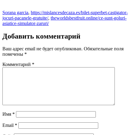
Sorana garcia
,
https://mislancesdecaza.es/bilet-superbet-castigator-
jocuri-pacanele-gratuite/
,
theworldsbestfruit.online/ce-sunt-goluri-
asiatice-simulator-zaruri/
Добавить комментарий
Ваш адрес email не будет опубликован.
Обязательные поля
помечены
*
Комментарий
*
Имя
*
Email
*