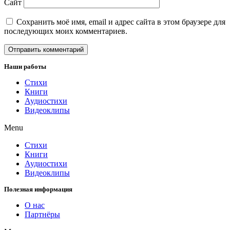
Сайт
Сохранить моё имя, email и адрес сайта в этом браузере для
последующих моих комментариев.
Наши работы
Стихи
Книги
Аудиостихи
Видеоклипы
Menu
Стихи
Книги
Аудиостихи
Видеоклипы
Полезная информация
О нас
Партнёры