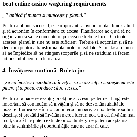
beat online casino wagering requirements
„Planifică-ți munca și muncește-ți planul.”
Pentru a obține succesul, este important să avem un plan bine stabilit
și să acționăm în conformitate cu acesta. Planificarea ne ajută să ne
organizăm și să ne concentrăm pe ceea ce trebuie făcut. Cu toate
acestea, planul în sine nu este suficient. Trebuie să acționăm și să ne
dedicăm pentru a transforma planurile în realitate. Să nu lăsăm nimic
să ne împiedice să ne atingem scopurile și să ne străduim să facem
tot posibilul pentru a le realiza.
4. Învățarea continuă. Ruleta joc
„Să nu încetezi niciodată să înveți și să te dezvolți. Cunoașterea este
putere și te poate conduce către succes.”
Pentru a rămâne relevanți și a obține succesul pe termen lung, este
important să continuăm să învățăm și să ne dezvoltăm abilitățile
noastre. Lumea este într-o continuă schimbare, iar noi trebuie să fim
deschiși și pregătiți să învățăm mereu lucruri noi. Cu cât învățăm mai
mult, cu atât ne putem extinde orizonturile și ne putem adapta mai
bine la schimbările și oportunitățile care ne apar în cale.