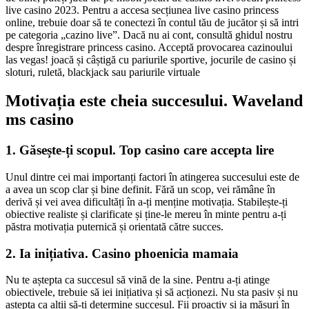
live casino 2023. Pentru a accesa secțiunea live casino princess
online, trebuie doar să te conectezi în contul tău de jucător și să intri
pe categoria „cazino live”. Dacă nu ai cont, consultă ghidul nostru
despre înregistrare princess casino. Acceptă provocarea cazinoului
las vegas! joacă și câștigă cu pariurile sportive, jocurile de casino și
sloturi, ruletă, blackjack sau pariurile virtuale
Motivația este cheia succesului. Waveland
ms casino
1. Găsește-ți scopul. Top casino care accepta lire
Unul dintre cei mai importanți factori în atingerea succesului este de
a avea un scop clar și bine definit. Fără un scop, vei rămâne în
derivă și vei avea dificultăți în a-ți menține motivația. Stabilește-ți
obiective realiste și clarificate și ține-le mereu în minte pentru a-ți
păstra motivația puternică și orientată către succes.
2. Ia inițiativa. Casino phoenicia mamaia
Nu te aștepta ca succesul să vină de la sine. Pentru a-ți atinge
obiectivele, trebuie să iei inițiativa și să acționezi. Nu sta pasiv și nu
aștepta ca alții să-ți determine succesul. Fii proactiv și ia măsuri în