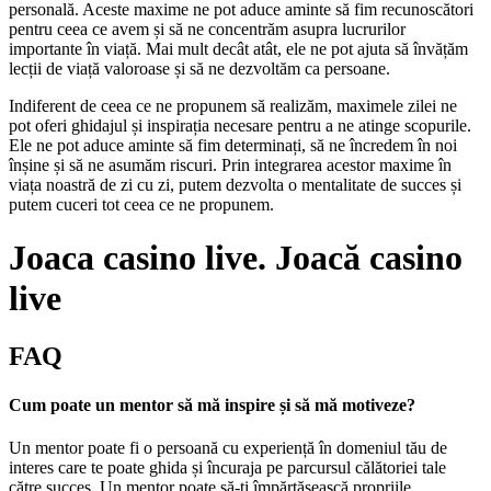
personală. Aceste maxime ne pot aduce aminte să fim recunoscători
pentru ceea ce avem și să ne concentrăm asupra lucrurilor
importante în viață. Mai mult decât atât, ele ne pot ajuta să învățăm
lecții de viață valoroase și să ne dezvoltăm ca persoane.
Indiferent de ceea ce ne propunem să realizăm, maximele zilei ne
pot oferi ghidajul și inspirația necesare pentru a ne atinge scopurile.
Ele ne pot aduce aminte să fim determinați, să ne încredem în noi
înșine și să ne asumăm riscuri. Prin integrarea acestor maxime în
viața noastră de zi cu zi, putem dezvolta o mentalitate de succes și
putem cuceri tot ceea ce ne propunem.
Joaca casino live. Joacă casino
live
FAQ
Cum poate un mentor să mă inspire și să mă motiveze?
Un mentor poate fi o persoană cu experiență în domeniul tău de
interes care te poate ghida și încuraja pe parcursul călătoriei tale
către succes. Un mentor poate să-ți împărtășească propriile