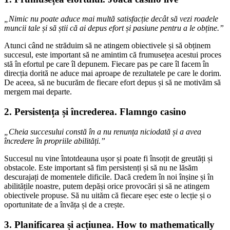
„Nimic nu poate aduce mai multă satisfacție decât să vezi roadele
muncii tale și să știi că ai depus efort și pasiune pentru a le obține.”
Atunci când ne străduim să ne atingem obiectivele și să obținem
succesul, este important să ne amintim că frumusețea acestui proces
stă în efortul pe care îl depunem. Fiecare pas pe care îl facem în
direcția dorită ne aduce mai aproape de rezultatele pe care le dorim.
De aceea, să ne bucurăm de fiecare efort depus și să ne motivăm să
mergem mai departe.
2. Persistența și încrederea. Flamngo casino
„Cheia succesului constă în a nu renunța niciodată și a avea
încredere în propriile abilități.”
Succesul nu vine întotdeauna ușor și poate fi însoțit de greutăți și
obstacole. Este important să fim persistenți și să nu ne lăsăm
descurajați de momentele dificile. Dacă credem în noi înșine și în
abilitățile noastre, putem depăși orice provocări și să ne atingem
obiectivele propuse. Să nu uităm că fiecare eșec este o lecție și o
oportunitate de a învăța și de a crește.
3. Planificarea și acțiunea. How to mathematically