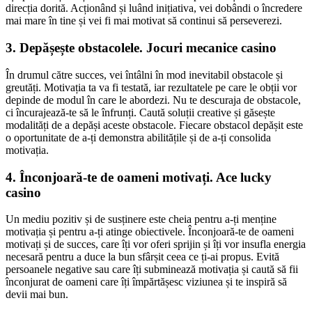
direcția dorită. Acționând și luând inițiativa, vei dobândi o încredere
mai mare în tine și vei fi mai motivat să continui să perseverezi.
3. Depășește obstacolele. Jocuri mecanice casino
În drumul către succes, vei întâlni în mod inevitabil obstacole și
greutăți. Motivația ta va fi testată, iar rezultatele pe care le obții vor
depinde de modul în care le abordezi. Nu te descuraja de obstacole,
ci încurajează-te să le înfrunți. Caută soluții creative și găsește
modalități de a depăși aceste obstacole. Fiecare obstacol depășit este
o oportunitate de a-ți demonstra abilitățile și de a-ți consolida
motivația.
4. Înconjoară-te de oameni motivați. Ace lucky
casino
Un mediu pozitiv și de susținere este cheia pentru a-ți menține
motivația și pentru a-ți atinge obiectivele. Înconjoară-te de oameni
motivați și de succes, care îți vor oferi sprijin și îți vor insufla energia
necesară pentru a duce la bun sfârșit ceea ce ți-ai propus. Evită
persoanele negative sau care îți subminează motivația și caută să fii
înconjurat de oameni care îți împărtășesc viziunea și te inspiră să
devii mai bun.