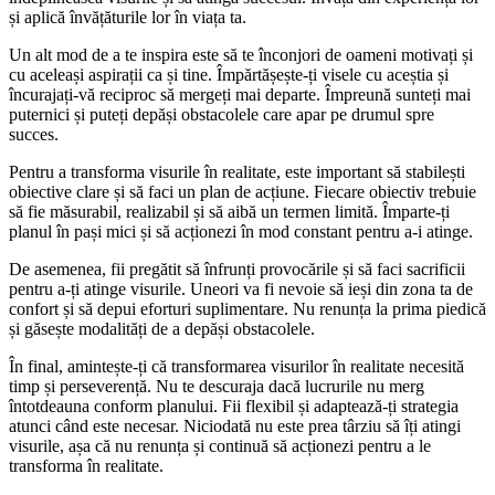
și aplică învățăturile lor în viața ta.
Un alt mod de a te inspira este să te înconjori de oameni motivați și
cu aceleași aspirații ca și tine. Împărtășește-ți visele cu aceștia și
încurajați-vă reciproc să mergeți mai departe. Împreună sunteți mai
puternici și puteți depăși obstacolele care apar pe drumul spre
succes.
Pentru a transforma visurile în realitate, este important să stabilești
obiective clare și să faci un plan de acțiune. Fiecare obiectiv trebuie
să fie măsurabil, realizabil și să aibă un termen limită. Împarte-ți
planul în pași mici și să acționezi în mod constant pentru a-i atinge.
De asemenea, fii pregătit să înfrunți provocările și să faci sacrificii
pentru a-ți atinge visurile. Uneori va fi nevoie să ieși din zona ta de
confort și să depui eforturi suplimentare. Nu renunța la prima piedică
și găsește modalități de a depăși obstacolele.
În final, amintește-ți că transformarea visurilor în realitate necesită
timp și perseverență. Nu te descuraja dacă lucrurile nu merg
întotdeauna conform planului. Fii flexibil și adaptează-ți strategia
atunci când este necesar. Niciodată nu este prea târziu să îți atingi
visurile, așa că nu renunța și continuă să acționezi pentru a le
transforma în realitate.