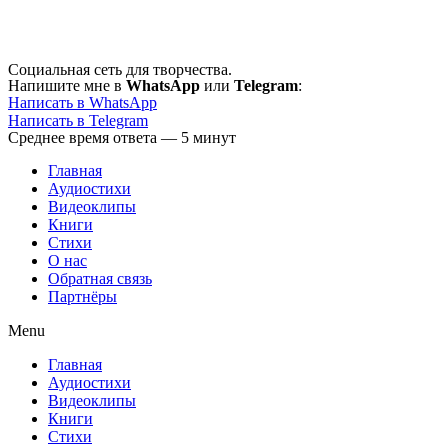
Перейти
к
содержимому
Социальная сеть для творчества.
Напишите мне в
WhatsApp
или
Telegram
:
Написать в WhatsApp
Написать в Telegram
Среднее время ответа — 5 минут
Главная
Аудиостихи
Видеоклипы
Книги
Стихи
О нас
Обратная связь
Партнёры
Menu
Главная
Аудиостихи
Видеоклипы
Книги
Стихи