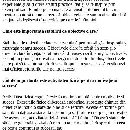
experiențe și să-ți ofere sfaturi practice, dar și să te inspire prin
exemplul său. Fiind o persoană care a reușit în domeniul tău, un
mentor poate să demonstreze că obiectivele tale sunt realizabile și să
te ajute să depășești obstacolele pe care le întâmpini.
Care este importanța stabilirii de obiective clare?
Stabilirea de obiective clare este esențială pentru a-ți găsi inspirația și
motivația pentru succes. Obiectivele clare îți oferă un scop și o
direcție clară în viață, iar atunci când reușești să îți atingi obiectivele,
te simți împlinit și motivat să mergi mai departe. În plus, obiectivele
clare pot să te ajute să prioritizezi timpul și resursele și să gestionezi
mai eficient eforturile tale pentru succes.
Cât de importantă este activitatea fizică pentru motivație și
succes?
Activitatea fizică regulată este foarte importantă pentru motivație și
succes. Exercițiile fizice eliberează endorfine, substanțe chimice din
creier care induc o stare de bine și de fericire. Aceste endorfine pot
să îmbunătățească starea ta de spirit și să-ți ofere energie și motivație.
De asemenea, activitatea fizică poate să îți îmbunătățească starea de
sănătate generală și să-ți ofere o imagine mai bună despre tine, ceea
ce poate contribui la succesul tău.