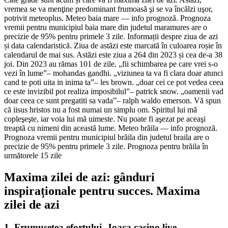
vremea se va menţine predominant frumoasă şi se va încălzi uşor,
potrivit meteoplus. Meteo baia mare — info prognoză. Prognoza
vremii pentru municipiul baia mare din judetul maramures are o
precizie de 95% pentru primele 3 zile. Informații despre ziua de azi
și data calendaristică. Ziua de astăzi este marcată în culoarea roșie în
calendarul de mai sus. Astăzi este ziua a 264 din 2023 și cea de-a 38
joi. Din 2023 au rămas 101 de zile. „fii schimbarea pe care vrei s-o
vezi în lume”– mohandas gandhi. „viziunea ta va fi clara doar atunci
cand te poti uita in inima ta”– les brown. „doar cei ce pot vedea ceea
ce este invizibil pot realiza imposibilul”– patrick snow. „oamenii vad
doar ceea ce sunt pregatiti sa vada”– ralph waldo emerson. Vă spun
că iisus hristos nu a fost numai un simplu om. Spiritul lui mă
copleşeşte, iar voia lui mă uimeste. Nu poate fi aşezat pe aceaşi
treaptă cu nimeni din această lume. Meteo brăila — info prognoză.
Prognoza vremii pentru municipiul brăila din judetul braila are o
precizie de 95% pentru primele 3 zile. Prognoza pentru brăila în
următorele 15 zile
Maxima zilei de azi: gânduri
inspiraționale pentru succes. Maxima
zilei de azi
1. Frumusețea efortului. Joaca casino live