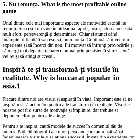
5. Nu renunța. What is the most profitable online
game
Unul dintre cele mai importante aspecte ale motivației este să nu
renunți. Succesul nu vine întotdeauna rapid și ușor; adesea necesită
mult efort, perseverență și determinare. Chiar și atunci când
întâmpini dificultăți sau eșuezi, nu renunța. Continuă să înveți din
experiențe și să încerci din nou. Fii motivat să înfrunți provocările și
să mergi mai departe, deoarece numai prin persistență și rezistență
vei reuși să atingi succesul.
Inspiră-te și transformă-ți visurile în
realitate. Why is baccarat popular in
asia.1
Fiecare dintre noi are visuri și aspirații în viață. Important este să ne
inspirăm și să acționăm pentru a le transforma în realitate. Visurile
noastre pot fi o sursă de motivație și împlinire, dar trebuie să
depunem efort pentru a le atinge.
Pentru a te inspira, caută modele de succes în domeniul tău de
interes. Poți citi biografii ale unor persoane care au reușit să își
îndeplinească visurile și să atingă succesul. Învață din experiența lor