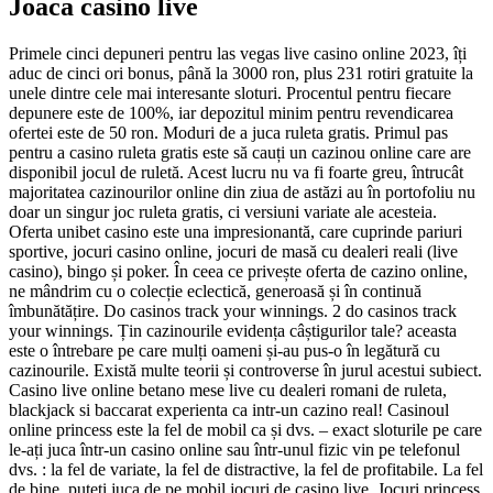
Joaca casino live
Primele cinci depuneri pentru las vegas live casino online 2023, îți
aduc de cinci ori bonus, până la 3000 ron, plus 231 rotiri gratuite la
unele dintre cele mai interesante sloturi. Procentul pentru fiecare
depunere este de 100%, iar depozitul minim pentru revendicarea
ofertei este de 50 ron. Moduri de a juca ruleta gratis. Primul pas
pentru a casino ruleta gratis este să cauți un cazinou online care are
disponibil jocul de ruletă. Acest lucru nu va fi foarte greu, întrucât
majoritatea cazinourilor online din ziua de astăzi au în portofoliu nu
doar un singur joc ruleta gratis, ci versiuni variate ale acesteia.
Oferta unibet casino este una impresionantă, care cuprinde pariuri
sportive, jocuri casino online, jocuri de masă cu dealeri reali (live
casino), bingo și poker. În ceea ce privește oferta de cazino online,
ne mândrim cu o colecție eclectică, generoasă și în continuă
îmbunătățire. Do casinos track your winnings. 2 do casinos track
your winnings. Țin cazinourile evidența câștigurilor tale? aceasta
este o întrebare pe care mulți oameni și-au pus-o în legătură cu
cazinourile. Există multe teorii și controverse în jurul acestui subiect.
Casino live online betano mese live cu dealeri romani de ruleta,
blackjack si baccarat experienta ca intr-un cazino real! Casinoul
online princess este la fel de mobil ca și dvs. – exact sloturile pe care
le-ați juca într-un casino online sau într-unul fizic vin pe telefonul
dvs. : la fel de variate, la fel de distractive, la fel de profitabile. La fel
de bine, puteți juca de pe mobil jocuri de casino live. Jocuri princess