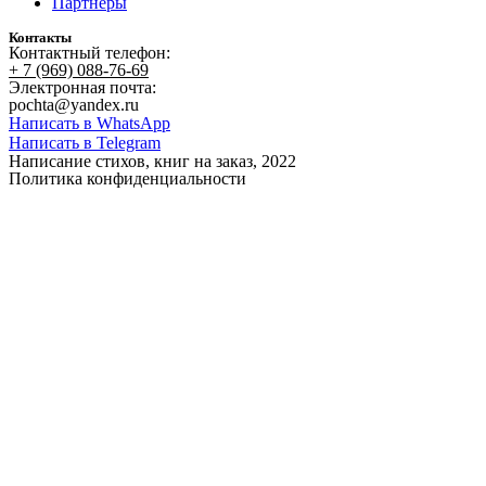
Партнёры
Контакты
Контактный телефон:
+ 7 (969) 088-76-69
Электронная почта:
pochta@yandex.ru
Написать в WhatsApp
Написать в Telegram
Написание стихов, книг на заказ, 2022
Политика конфиденциальности