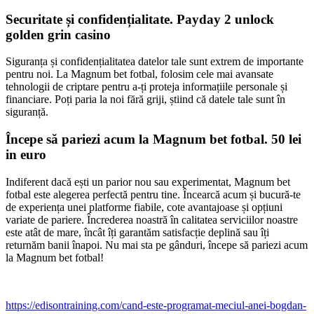
Securitate și confidențialitate. Payday 2 unlock
golden grin casino
Siguranța și confidențialitatea datelor tale sunt extrem de importante
pentru noi. La Magnum bet fotbal, folosim cele mai avansate
tehnologii de criptare pentru a-ți proteja informațiile personale și
financiare. Poți paria la noi fără griji, știind că datele tale sunt în
siguranță.
Începe să pariezi acum la Magnum bet fotbal. 50 lei
in euro
Indiferent dacă ești un parior nou sau experimentat, Magnum bet
fotbal este alegerea perfectă pentru tine. Încearcă acum și bucură-te
de experiența unei platforme fiabile, cote avantajoase și opțiuni
variate de pariere. Încrederea noastră în calitatea serviciilor noastre
este atât de mare, încât îți garantăm satisfacție deplină sau îți
returnăm banii înapoi. Nu mai sta pe gânduri, începe să pariezi acum
la Magnum bet fotbal!
https://edisontraining.com/cand-este-programat-meciul-anei-bogdan-