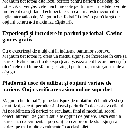
Magnum bet fotbal este locul perfect pentru pariorii pasionați de
fotbal. Aici vei găsi cele mai bune cote pentru meciurile tale favorite.
Indiferent că ești fan al echipei tale sau că urmărești meciuri din
ligile internaționale, Magnum bet fotbal îți oferă o gamă largă de
opțiuni pentru a-ți maximiza câștigurile.
Experiență și încredere în pariuri pe fotbal. Casino
games gratis
Cu o experiență de mulți ani în industria pariurilor sportive,
Magnum bet fotbal îți oferă un mediu sigur și de încredere în care să
pariezi. Echipa noastră de experți analyzează atent fiecare meci și îți
oferă cele mai bune sfaturi și strategii pentru a-ți crește șansele de a
câștiga.
Platformă ușor de utilizat și opțiuni variate de
pariere. Onjn verificare casino online superbet
Magnum bet fotbal îți pune la dispoziție o platformă intuitivă și ușor
de utilizat, care îți permite să plasezi pariurile în doar câteva clicuri.
Ai posibilitatea să pariezi pe rezultatul final al meciului, scorul
corect, numărul de goluri sau alte opțiuni de pariere. Dacă ești un
parior mai experimentat, poți să îți creezi propriile strategii și să
pariezi pe mai multe evenimente în același bilet.