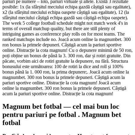
pariuri pe numere – loto, pariuri virtuale și altele. Există 3 rezultate
posibile: 1x (la sfârșitul meciului echipa gazdă câștigă sau egalitate),
x2 (la sfârșitul meciului echipa oaspete câștigă sau egalitate), 12 (la
sfârșitul meciului câștigă echipa gazdă sau câștigă echipa oaspete).
The week 5 college football schedule might not match week 4's in
terms of overall matchup quality, but there are still plenty of
intriguing games as conference play rolls on for most teams. The
ranked matchups include no. Joacă acum online la magnumbet. 300
ron bonus la primele depuneri. Câștigă acum la pariuri sportive
online. Distracție la cota magnum! Cu o depunere minimă de 50 ron,
poți obține un bonus de până la 3. 300 ron, dar și rotiri gratuite. Din
păcate, vorbim aici de rotiri gratuite la depunere, nu fără. Structura
bonusului este următoarea: 100 de rotiri la dice and roll și 100%
bonus până la 1. 000 ron, la prima depunere;. Joacă acum online la
magnumbet. 300 ron bonus la primele depuneri. Câștigă acum la
pariuri sportive online. Distracție la cota magnum! Joacă acum
online la magnumbet. 300 ron bonus la primele depuneri. Câștigă
acum la pariuri sportive online. Distracție la cota magnum!
Magnum bet fotbal — cel mai bun loc
pentru pariuri pe fotbal . Magnum bet
fotbal