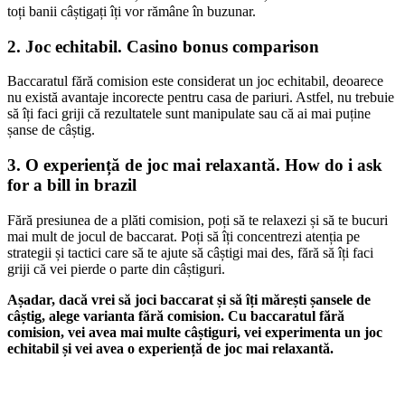
toți banii câștigați îți vor rămâne în buzunar.
2. Joc echitabil. Casino bonus comparison
Baccaratul fără comision este considerat un joc echitabil, deoarece
nu există avantaje incorecte pentru casa de pariuri. Astfel, nu trebuie
să îți faci griji că rezultatele sunt manipulate sau că ai mai puține
șanse de câștig.
3. O experiență de joc mai relaxantă. How do i ask
for a bill in brazil
Fără presiunea de a plăti comision, poți să te relaxezi și să te bucuri
mai mult de jocul de baccarat. Poți să îți concentrezi atenția pe
strategii și tactici care să te ajute să câștigi mai des, fără să îți faci
griji că vei pierde o parte din câștiguri.
Așadar, dacă vrei să joci baccarat și să îți mărești șansele de
câștig, alege varianta fără comision. Cu baccaratul fără
comision, vei avea mai multe câștiguri, vei experimenta un joc
echitabil și vei avea o experiență de joc mai relaxantă.