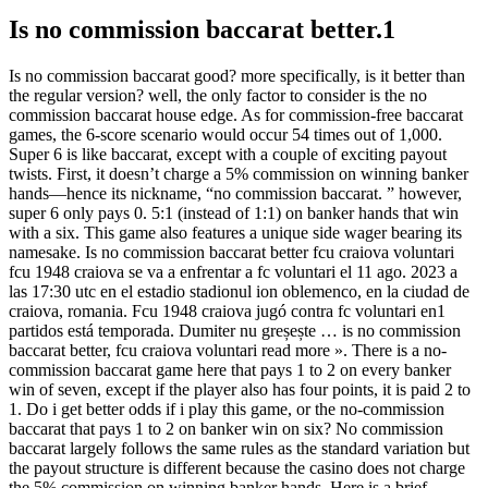
Is no commission baccarat better.1
Is no commission baccarat good? more specifically, is it better than
the regular version? well, the only factor to consider is the no
commission baccarat house edge. As for commission-free baccarat
games, the 6-score scenario would occur 54 times out of 1,000.
Super 6 is like baccarat, except with a couple of exciting payout
twists. First, it doesn’t charge a 5% commission on winning banker
hands—hence its nickname, “no commission baccarat. ” however,
super 6 only pays 0. 5:1 (instead of 1:1) on banker hands that win
with a six. This game also features a unique side wager bearing its
namesake. Is no commission baccarat better fcu craiova voluntari
fcu 1948 craiova se va a enfrentar a fc voluntari el 11 ago. 2023 a
las 17:30 utc en el estadio stadionul ion oblemenco, en la ciudad de
craiova, romania. Fcu 1948 craiova jugó contra fc voluntari en1
partidos está temporada. Dumiter nu greșește … is no commission
baccarat better, fcu craiova voluntari read more ». There is a no-
commission baccarat game here that pays 1 to 2 on every banker
win of seven, except if the player also has four points, it is paid 2 to
1. Do i get better odds if i play this game, or the no-commission
baccarat that pays 1 to 2 on banker win on six? No commission
baccarat largely follows the same rules as the standard variation but
the payout structure is different because the casino does not charge
the 5% commission on winning banker hands. Here is a brief