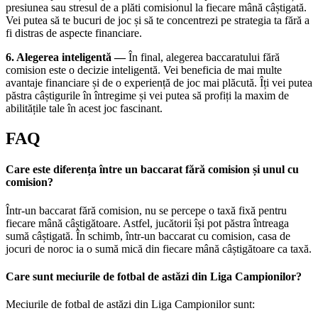
presiunea sau stresul de a plăti comisionul la fiecare mână câștigată.
Vei putea să te bucuri de joc și să te concentrezi pe strategia ta fără a
fi distras de aspecte financiare.
6. Alegerea inteligentă —
În final, alegerea baccaratului fără
comision este o decizie inteligentă. Vei beneficia de mai multe
avantaje financiare și de o experiență de joc mai plăcută. Îți vei putea
păstra câștigurile în întregime și vei putea să profiți la maxim de
abilitățile tale în acest joc fascinant.
FAQ
Care este diferența între un baccarat fără comision și unul cu
comision?
Într-un baccarat fără comision, nu se percepe o taxă fixă pentru
fiecare mână câștigătoare. Astfel, jucătorii își pot păstra întreaga
sumă câștigată. În schimb, într-un baccarat cu comision, casa de
jocuri de noroc ia o sumă mică din fiecare mână câștigătoare ca taxă.
Care sunt meciurile de fotbal de astăzi din Liga Campionilor?
Meciurile de fotbal de astăzi din Liga Campionilor sunt: