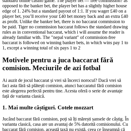
standard online casino game. The player bet — free commission? as
opposed to the banker bet, the player bet has a slightly higher house
edge of 1. 24% but a standard payout of 1:1. If you wager £40 on a
player bet, you’ll receive your £40 bet money back and an extra £40
as profit. Unlike the banker bet, there is no baccarat commission to
be paid. Tiger no commission baccarat follows the standard drawing
rules as in conventional baccarat, which i will assume the reader is
already familiar with. The "nepal variant" of commission-free
baccarat is followed on winning banker bets, in which wins pay 1 to
1, except a winning total of six pays 1 to 2
Motivele pentru a juca baccarat fără
comision. Meciurile de azi fotbal
Ai auzit de jocul baccarat și vrei să încerci norocul? Dacă vrei să
faci asta fără să plătești comision, atunci baccaratul fără comision
este alegerea perfectă pentru tine. Acesta oferă o serie de avantaje
față de varianta clasică.
1. Mai multe câștiguri. Cotele mozzart
Jucând baccarat fără comision, poți să îți mărești șansele de câștig. În
varianta clasică, casa are un avantaj de 5% datorită comisionului. Cu
baccarat fără comision, această taxă nu există, ceea ce înseamnă că