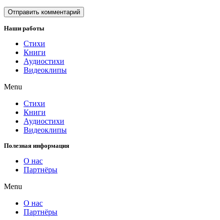
Наши работы
Стихи
Книги
Аудиостихи
Видеоклипы
Menu
Стихи
Книги
Аудиостихи
Видеоклипы
Полезная информация
О нас
Партнёры
Menu
О нас
Партнёры