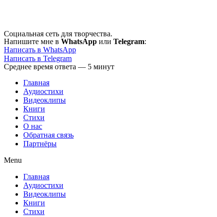
Перейти
к
содержимому
Социальная сеть для творчества.
Напишите мне в
WhatsApp
или
Telegram
:
Написать в WhatsApp
Написать в Telegram
Среднее время ответа — 5 минут
Главная
Аудиостихи
Видеоклипы
Книги
Стихи
О нас
Обратная связь
Партнёры
Menu
Главная
Аудиостихи
Видеоклипы
Книги
Стихи