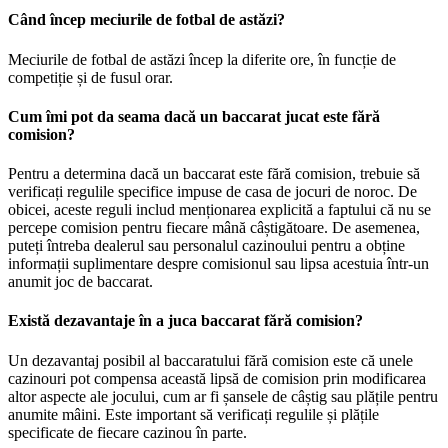
Când încep meciurile de fotbal de astăzi?
Meciurile de fotbal de astăzi încep la diferite ore, în funcție de
competiție și de fusul orar.
Cum îmi pot da seama dacă un baccarat jucat este fără
comision?
Pentru a determina dacă un baccarat este fără comision, trebuie să
verificați regulile specifice impuse de casa de jocuri de noroc. De
obicei, aceste reguli includ menționarea explicită a faptului că nu se
percepe comision pentru fiecare mână câștigătoare. De asemenea,
puteți întreba dealerul sau personalul cazinoului pentru a obține
informații suplimentare despre comisionul sau lipsa acestuia într-un
anumit joc de baccarat.
Există dezavantaje în a juca baccarat fără comision?
Un dezavantaj posibil al baccaratului fără comision este că unele
cazinouri pot compensa această lipsă de comision prin modificarea
altor aspecte ale jocului, cum ar fi șansele de câștig sau plățile pentru
anumite mâini. Este important să verificați regulile și plățile
specificate de fiecare cazinou în parte.