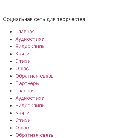
Социальная сеть для творчества.
Главная
Аудиостихи
Видеоклипы
Книги
Стихи
О нас
Обратная связь
Партнёры
Главная
Аудиостихи
Видеоклипы
Книги
Стихи
О нас
Обратная связь