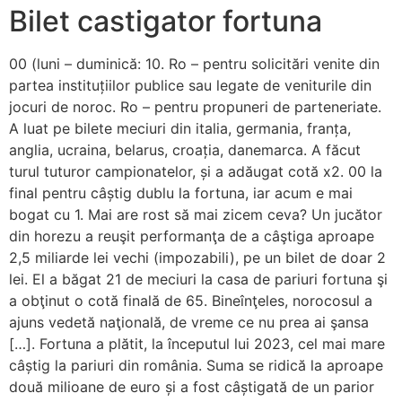
Bilet castigator fortuna
00 (luni – duminică: 10. Ro – pentru solicitări venite din
partea instituțiilor publice sau legate de veniturile din
jocuri de noroc. Ro – pentru propuneri de parteneriate.
A luat pe bilete meciuri din italia, germania, franța,
anglia, ucraina, belarus, croația, danemarca. A făcut
turul tuturor campionatelor, și a adăugat cotă x2. 00 la
final pentru câștig dublu la fortuna, iar acum e mai
bogat cu 1. Mai are rost să mai zicem ceva? Un jucător
din horezu a reuşit performanţa de a câştiga aproape
2,5 miliarde lei vechi (impozabili), pe un bilet de doar 2
lei. El a băgat 21 de meciuri la casa de pariuri fortuna şi
a obţinut o cotă finală de 65. Bineînţeles, norocosul a
ajuns vedetă naţională, de vreme ce nu prea ai şansa
[…]. Fortuna a plătit, la începutul lui 2023, cel mai mare
câștig la pariuri din românia. Suma se ridică la aproape
două milioane de euro și a fost câștigată de un parior