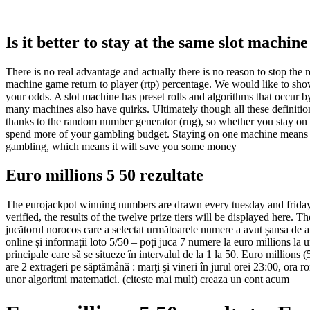
Is it better to stay at the same slot machine
There is no real advantage and actually there is no reason to stop t
machine game return to player (rtp) percentage. We would like to show 
your odds. A slot machine has preset rolls and algorithms that occur 
many machines also have quirks. Ultimately though all these definition
thanks to the random number generator (rng), so whether you stay on
spend more of your gambling budget. Staying on one machine means you
gambling, which means it will save you some money
Euro millions 5 50 rezultate
The eurojackpot winning numbers are drawn every tuesday and friday i
verified, the results of the twelve prize tiers will be displayed her
jucătorul norocos care a selectat următoarele numere a avut șansa de a
online și informații loto 5/50 – poți juca 7 numere la euro millions la 
principale care să se situeze în intervalul de la 1 la 50. Euro million
are 2 extrageri pe săptămână : marţi şi vineri în jurul orei 23:00, ora
unor algoritmi matematici. (citeste mai mult) creaza un cont acum