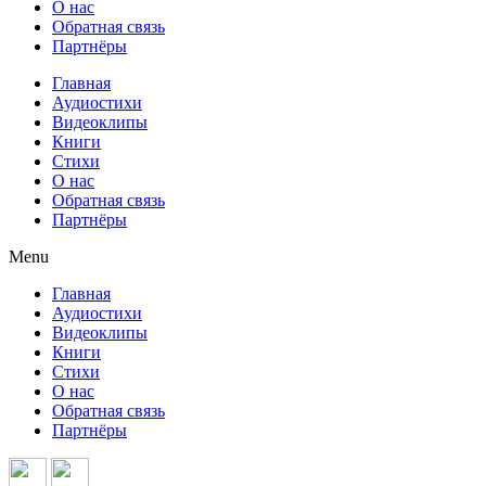
О нас
Обратная связь
Партнёры
Главная
Аудиостихи
Видеоклипы
Книги
Стихи
О нас
Обратная связь
Партнёры
Menu
Главная
Аудиостихи
Видеоклипы
Книги
Стихи
О нас
Обратная связь
Партнёры