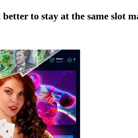
it better to stay at the same slot 