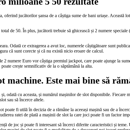
ro milioane 5 50 rezultate
a, oferind jucătorilor șansa de a câștiga sume de bani uriașe. Această lo
n total de 50. În plus, jucătorii trebuie să ghicească și 2 numere special
eara. Odată ce extragerea a avut loc, numerele câștigătoare sunt publicate 
gura că sunt corecte și că nu există nicio eroare de calcul.
cele 2 numere Euro vor câștiga premiul jackpot, care poate ajunge la su
oate crește semnificativ de la o săptămână la alta.
slot machine. Este mai bine să răm
și, odată cu aceasta, și numărul mașinilor de slot disponibile. Fiecare mași
lot sau să încerce altele.
ot poate fi utilă în decizia de a rămâne la aceeași mașină sau de a încer
udierea ratei de plată a mașinii de slot la care joci poate fi un factor i
ță de joc și poate fi interesant să încerci diferite caracteristici și tem
lor mașini de slot poate fi o modalitate de a descoperi noi jocuri preferate