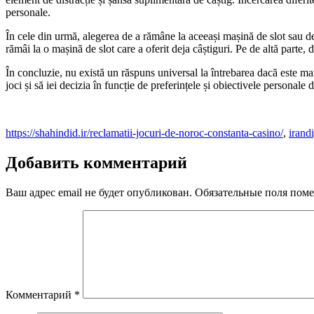
personale.
În cele din urmă, alegerea de a rămâne la aceeași mașină de slot sau de
rămâi la o mașină de slot care a oferit deja câștiguri. Pe de altă parte, 
În concluzie, nu există un răspuns universal la întrebarea dacă este mai b
joci și să iei decizia în funcție de preferințele și obiectivele personale d
https://shahindid.ir/reclamatii-jocuri-de-noroc-constanta-casino/
,
irand
Добавить комментарий
Ваш адрес email не будет опубликован.
Обязательные поля пом
Комментарий
*