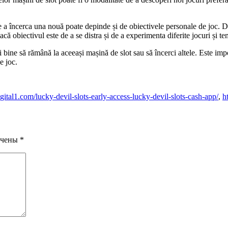
 a încerca una nouă poate depinde și de obiectivele personale de joc. Da
dacă obiectivul este de a se distra și de a experimenta diferite jocuri și 
ine să rămână la aceeași mașină de slot sau să încerci altele. Este importa
e joc.
igital1.com/lucky-devil-slots-early-access-lucky-devil-slots-cash-app/
,
h
ечены
*