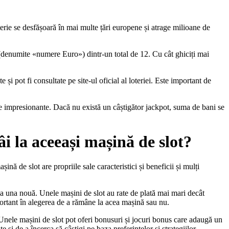
terie se desfășoară în mai multe țări europene și atrage milioane de
e (denumite «numere Euro») dintr-un total de 12. Cu cât ghiciți mai
și pot fi consultate pe site-ul oficial al loteriei. Este important de
me impresionante. Dacă nu există un câștigător jackpot, suma de bani se
âi la aceeași mașină de slot?
nă de slot are propriile sale caracteristici și beneficii și mulți
ca una nouă. Unele mașini de slot au rate de plată mai mari decât
mportant în alegerea de a rămâne la acea mașină sau nu.
e. Unele mașini de slot pot oferi bonusuri și jocuri bonus care adaugă un
 și de a încerca să câștigi pe baza preferințelor și strategiilor