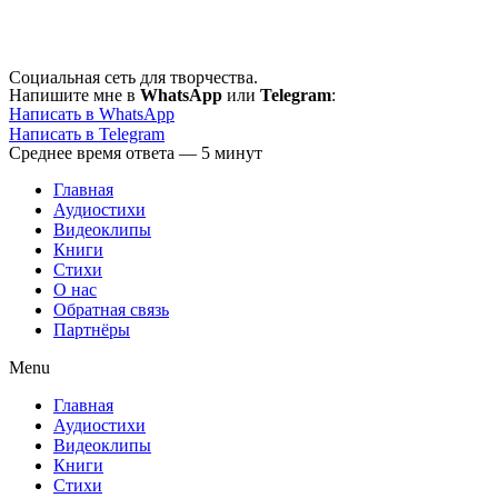
Перейти
к
содержимому
Социальная сеть для творчества.
Напишите мне в
WhatsApp
или
Telegram
:
Написать в WhatsApp
Написать в Telegram
Среднее время ответа — 5 минут
Главная
Аудиостихи
Видеоклипы
Книги
Стихи
О нас
Обратная связь
Партнёры
Menu
Главная
Аудиостихи
Видеоклипы
Книги
Стихи