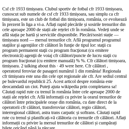
Csf cfr 1933 timișoara. Clubul sportiv de fotbal cfr 1933 timișoara,
cunoscut sub numele de csf cfr 1933 timișoara, sau simplu ca cfr
timișoara, este un club de fotbal din timișoara, românia, ce evoluează
în prezent în liga a vi-a. Aflați rapid plecările și sosirile trenurilor din
cele aproape 2000 de stații ale rețelei cfr în românia. Vedeți unde se
află stația pe hartă și serviciile disponibile. Plecări/sosiri stație —
timișoara nord — mersul trenurilor cfr. Află programul programul
staţiilor şi agenţiilor cfr călători în funţie de tipul lor: staţii cu
program permanent staţii cu program fracţionat (cu emitere
electronică) agenţii de voiaj cfr călători/puncte de lucru staţii cu
program fracţionat (cu emitere manuală) % %. Cfr călători timișoara,
timișoara. 2 talking about this · 49 were here. Cfr călători ,
operatorul feroviar de pasageri numărul 1 din românia! Regionala
cfr timișoara este una din cele opt regionale ale cfr. Are sediul central
pe bulevardul republicii 25. Acest articol despre românia este
deocamdată un ciot. Puteți ajuta wikipedia prin completarea sa!
Căutați rapid rute cu trenul în românia între cele aproape 2000 de
stații ale rețelei cfr. Află informații cu privire la orarul trenurilor de
călători între principalele orașe din românia, cu date direct de la
operatorii cfr călători, transferoviar călători, regio călători,
interregional călători, astra trans carpatic și softrans. Căutați rapid
rute cu trenul și planificați-vă călătoria cu trenurile cfr călători. Aflați
informații cu privire la mersul trenurilor de călători și cumpărați
bilete oricând până la plecare