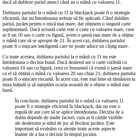
dacă să dubleze pariul atunci când au o mână cu valoarea 11.
Dublarea pariului la o mână cu 11 la blackjack poate fi o strategie
eficientă, dar nu întotdeauna trebuie să fie aplicată. Când dublăm
pariul, jucăm pentru o miză mai mare, dar obținem o singură carte
suplimentară. Dacă această carte este o carte cu valoarea mare, cum
ar fi un 10 sau o carte cu figură, avem o șansă mai mare de a obține
o mână care să se apropie de 21. În acest caz, dublarea pariului
poate fi o mișcare inteligentă care ne poate aduce un câștig mare.
Cu toate acestea, dublarea pariului la o mână cu 11 nu este
întotdeauna o decizie bună. Dacă dealerul are o carte vizibilă cu
valoarea 10 sau cu figură, ceea ce înseamnă că există o șansă mare
ca el să obțină o mână cu valoarea 20 sau chiar 21, dublarea pariului
poate fi o mișcare riscantă. În acest caz, este mai bine să rămânem la
miza inițială și să așteptăm ocazia noastră de a obține o mână mai
bună.
În concluzie, dublarea pariului la o mână cu valoarea 11
poate fi o strategie eficientă în blackjack, dar nu este o
regulă de aur care să se aplice întotdeauna. Decizia de a
dubla depinde de multe factori, cum ar fi cărțile vizibile
ale dealerului și stilul de joc al fiecărui jucător. Este
important să evaluăm cu atenție toate aceste aspecte
înainte de a lua o decizie în timpul jocului.