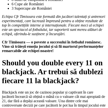
6 Cupe ale României
3 Supercupe ale României
Echipa Cfr Timisoara este formată din jucători talentați și antrenori
experimentați, care lucrează împreună pentru a obține rezultate de
top în competițiile interne și internaționale. Fiecare meci al echipei
este un spectacol al fotbalului, iar suporterii sunt mereu alături de
echipă, oferindu-le susținere și încurajări.
Cfr Timisoara — o poveste a succesului în fotbalul românesc.
Vino să trăiești emoția jocului și să fii martorul performanțelor
remarcabile ale echipei noastre!
Should you double every 11 on
blackjack. Ar trebui să dublezi
fiecare 11 la blackjack?
Blackjack este un joc de cazinou popular și captivant în care
jucătorii încearcă să obțină o mână cu o valoare cât mai apropiată de
21, dar fără a depăși această valoare. Una dintre cele mai
controversate decizii pe care jucătorii le pot lua în timpul jocului este