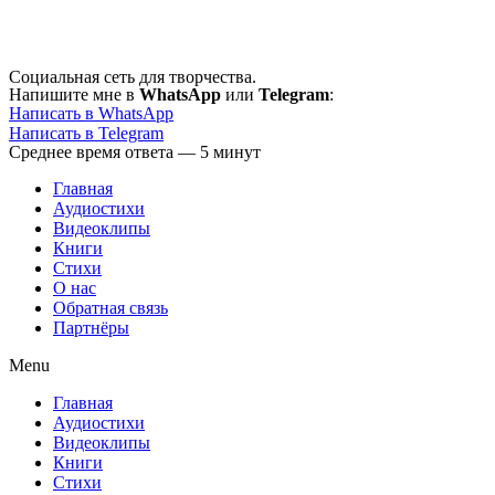
Перейти
к
содержимому
Социальная сеть для творчества.
Напишите мне в
WhatsApp
или
Telegram
:
Написать в WhatsApp
Написать в Telegram
Среднее время ответа — 5 минут
Главная
Аудиостихи
Видеоклипы
Книги
Стихи
О нас
Обратная связь
Партнёры
Menu
Главная
Аудиостихи
Видеоклипы
Книги
Стихи