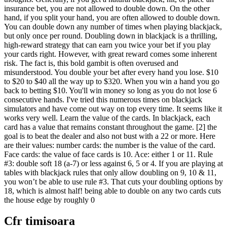
insurance bet, you are not allowed to double down. On the other
hand, if you split your hand, you are often allowed to double down.
You can double down any number of times when playing blackjack,
but only once per round. Doubling down in blackjack is a thrilling,
high-reward strategy that can earn you twice your bet if you play
your cards right. However, with great reward comes some inherent
risk. The fact is, this bold gambit is often overused and
misunderstood. You double your bet after every hand you lose. $10
to $20 to $40 all the way up to $320. When you win a hand you go
back to betting $10. You'll win money so long as you do not lose 6
consecutive hands. I've tried this numerous times on blackjack
simulators and have come out way on top every time. It seems like it
works very well. Learn the value of the cards. In blackjack, each
card has a value that remains constant throughout the game. [2] the
goal is to beat the dealer and also not bust with a 22 or more. Here
are their values: number cards: the number is the value of the card.
Face cards: the value of face cards is 10. Ace: either 1 or 11. Rule
#3: double soft 18 (a-7) or less against 6, 5 or 4. If you are playing at
tables with blackjack rules that only allow doubling on 9, 10 & 11,
you won’t be able to use rule #3. That cuts your doubling options by
18, which is almost half! being able to double on any two cards cuts
the house edge by roughly 0
Cfr timisoara