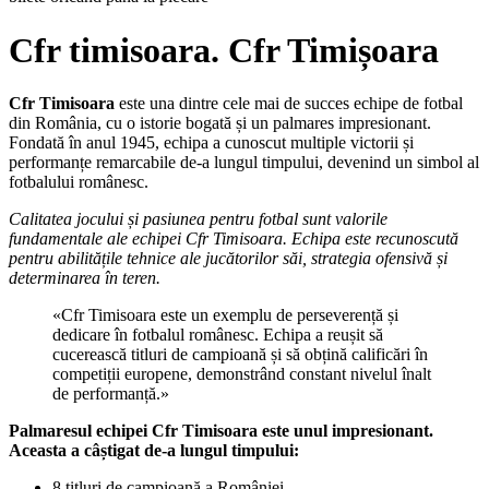
Cfr timisoara. Cfr Timișoara
Cfr Timisoara
este una dintre cele mai de succes echipe de fotbal
din România, cu o istorie bogată și un palmares impresionant.
Fondată în anul 1945, echipa a cunoscut multiple victorii și
performanțe remarcabile de-a lungul timpului, devenind un simbol al
fotbalului românesc.
Calitatea jocului și pasiunea pentru fotbal sunt valorile
fundamentale ale echipei Cfr Timisoara. Echipa este recunoscută
pentru abilitățile tehnice ale jucătorilor săi, strategia ofensivă și
determinarea în teren.
«Cfr Timisoara este un exemplu de perseverență și
dedicare în fotbalul românesc. Echipa a reușit să
cucerească titluri de campioană și să obțină calificări în
competiții europene, demonstrând constant nivelul înalt
de performanță.»
Palmaresul echipei Cfr Timisoara este unul impresionant.
Aceasta a câștigat de-a lungul timpului:
8 titluri de campioană a României