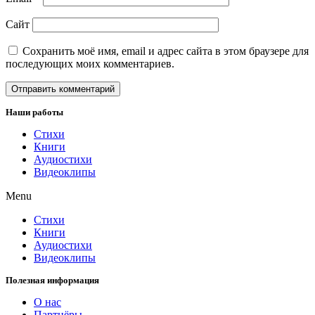
Сайт
Сохранить моё имя, email и адрес сайта в этом браузере для
последующих моих комментариев.
Наши работы
Стихи
Книги
Аудиостихи
Видеоклипы
Menu
Стихи
Книги
Аудиостихи
Видеоклипы
Полезная информация
О нас
Партнёры