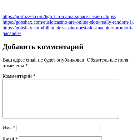
https://portuzzel.com/liga-1-romania-square-casino-chips/
,
https://gobshax.com/euslotcasino-are-online-slots-really-random-1/
,
https://gobshax.com/billionaire-casino-best-slot-machine-promotii-
pacanele/
Добавить комментарий
Ваш адрес email не будет опубликован.
Обязательные поля
помечены
*
Комментарий
*
Имя
*
Email
*