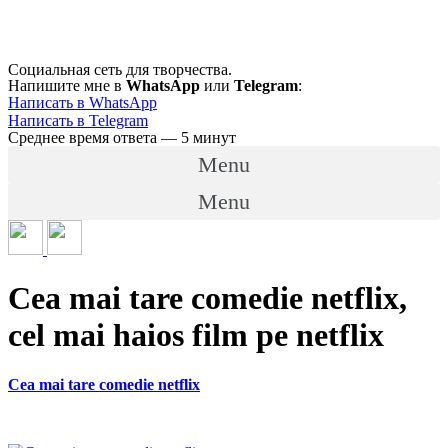
Перейти
к
содержимому
Социальная сеть для творчества.
Напишите мне в
WhatsApp
или
Telegram
:
Написать в WhatsApp
Написать в Telegram
Среднее время ответа — 5 минут
Menu
Menu
Cea mai tare comedie netflix,
cel mai haios film pe netflix
Cea mai tare comedie netflix