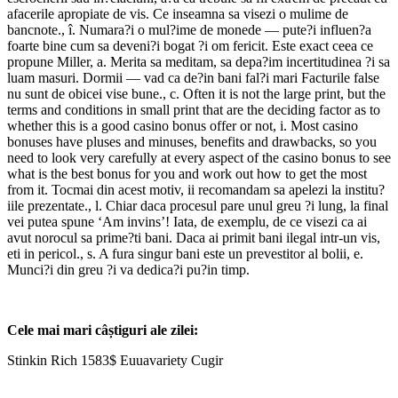
afacerile apropiate de vis. Ce inseamna sa visezi o mulime de
bancnote., î. Numara?i o mul?ime de monede — pute?i influen?a
foarte bine cum sa deveni?i bogat ?i om fericit. Este exact ceea ce
propune Miller, a. Merita sa meditam, sa depa?im incertitudinea ?i sa
luam masuri. Dormii — vad ca de?in bani fal?i mari Facturile false
nu sunt de obicei vise bune., c. Often it is not the large print, but the
terms and conditions in small print that are the deciding factor as to
whether this is a good casino bonus offer or not, i. Most casino
bonuses have pluses and minuses, benefits and drawbacks, so you
need to look very carefully at every aspect of the casino bonus to see
what is the best bonus for you and work out how to get the most
from it. Tocmai din acest motiv, ii recomandam sa apelezi la institu?
iile prezentate., l. Chiar daca procesul pare unul greu ?i lung, la final
vei putea spune ‘Am invins’! Iata, de exemplu, de ce visezi ca ai
avut norocul sa prime?ti bani. Daca ai primit bani ilegal intr-un vis,
eti in pericol., s. A fura singur bani este un prevestitor al bolii, e.
Munci?i din greu ?i va dedica?i pu?in timp.
Cele mai mari câștiguri ale zilei:
Stinkin Rich 1583$ Euuavariety Cugir