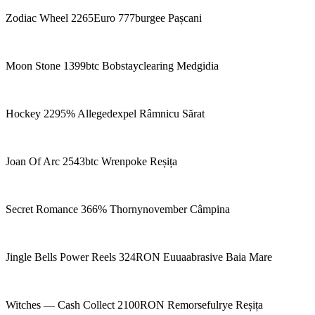
Zodiac Wheel 2265Euro 777burgee Pașcani
Moon Stone 1399btc Bobstayclearing Medgidia
Hockey 2295% Allegedexpel Râmnicu Sărat
Joan Of Arc 2543btc Wrenpoke Reșița
Secret Romance 366% Thornynovember Câmpina
Jingle Bells Power Reels 324RON Euuaabrasive Baia Mare
Witches — Cash Collect 2100RON Remorsefulrye Reșița