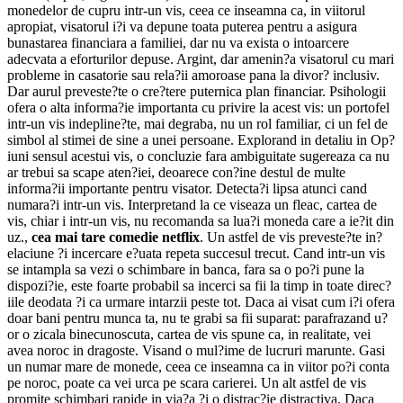
monedelor de cupru intr-un vis, ceea ce inseamna ca, in viitorul
apropiat, visatorul i?i va depune toata puterea pentru a asigura
bunastarea financiara a familiei, dar nu va exista o intoarcere
adecvata a eforturilor depuse. Argint, dar amenin?a visatorul cu mari
probleme in casatorie sau rela?ii amoroase pana la divor? inclusiv.
Dar aurul preveste?te o cre?tere puternica plan financiar. Psihologii
ofera o alta informa?ie importanta cu privire la acest vis: un portofel
intr-un vis indepline?te, mai degraba, nu un rol familiar, ci un fel de
simbol al stimei de sine a unei persoane. Explorand in detaliu in Op?
iuni sensul acestui vis, o concluzie fara ambiguitate sugereaza ca nu
ar trebui sa scape aten?iei, deoarece con?ine destul de multe
informa?ii importante pentru visator. Detecta?i lipsa atunci cand
numara?i intr-un vis. Interpretand la ce viseaza un fleac, cartea de
vis, chiar i intr-un vis, nu recomanda sa lua?i moneda care a ie?it din
uz.,
cea mai tare comedie netflix
. Un astfel de vis preveste?te in?
elaciune ?i incercare e?uata repeta succesul trecut. Cand intr-un vis
se intampla sa vezi o schimbare in banca, fara sa o po?i pune la
dispozi?ie, este foarte probabil sa incerci sa fii la timp in toate direc?
iile deodata ?i ca urmare intarzii peste tot. Daca ai visat cum i?i ofera
doar bani pentru munca ta, nu te grabi sa fii suparat: parafrazand u?
or o zicala binecunoscuta, cartea de vis spune ca, in realitate, vei
avea noroc in dragoste. Visand o mul?ime de lucruri marunte. Gasi
un numar mare de monede, ceea ce inseamna ca in viitor po?i conta
pe noroc, poate ca vei urca pe scara carierei. Un alt astfel de vis
promite schimbari rapide in via?a ?i o distrac?ie distractiva. Daca