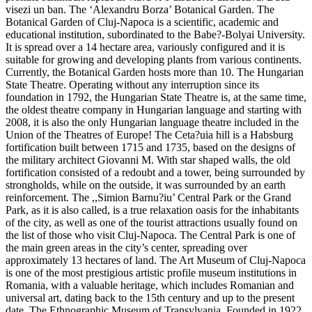
visezi un ban. The ‘Alexandru Borza’ Botanical Garden. The
Botanical Garden of Cluj-Napoca is a scientific, academic and
educational institution, subordinated to the Babe?-Bolyai University.
It is spread over a 14 hectare area, variously configured and it is
suitable for growing and developing plants from various continents.
Currently, the Botanical Garden hosts more than 10. The Hungarian
State Theatre. Operating without any interruption since its
foundation in 1792, the Hungarian State Theatre is, at the same time,
the oldest theatre company in Hungarian language and starting with
2008, it is also the only Hungarian language theatre included in the
Union of the Theatres of Europe! The Ceta?uia hill is a Habsburg
fortification built between 1715 and 1735, based on the designs of
the military architect Giovanni M. With star shaped walls, the old
fortification consisted of a redoubt and a tower, being surrounded by
strongholds, while on the outside, it was surrounded by an earth
reinforcement. The ,,Simion Barnu?iu’ Central Park or the Grand
Park, as it is also called, is a true relaxation oasis for the inhabitants
of the city, as well as one of the tourist attractions usually found on
the list of those who visit Cluj-Napoca. The Central Park is one of
the main green areas in the city’s center, spreading over
approximately 13 hectares of land. The Art Museum of Cluj-Napoca
is one of the most prestigious artistic profile museum institutions in
Romania, with a valuable heritage, which includes Romanian and
universal art, dating back to the 15th century and up to the present
date. The Ethnographic Museum of Transylvania. Founded in 1922,