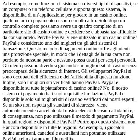
Ad esempio, come funziona il sistema su diversi tipi di dispositivi, se
un computer o un telefono cellulare supporta questo sistema, la
disponibilita di un’applicazione per giocare in un casino online,
quali metodi di pagamento ci sono e molto altro. Solo dopo un
controllo completo possiamo avere un quadro completo di un
particolare sito di casino online e decidere se e abbastanza affidabile
da consigliartelo. Perche PayPal viene utilizzato in un casino online?
PayPal e considerato uno dei migliori tra gli altri sistemi di
transazione. Questo metodo di pagamento online offre agli utenti
una protezione speciale, in modo che i dettagli della tua carta non
perdano da nessuna parte e nessuno possa usarli per scopi personali.
Gli utenti possono divertirsi giocando sui migliori siti di casino senza
preoccuparsi della sicurezza di Internet. Gli sviluppatori PayPal si
sono occupati dell’efficienza e dell’affidabilita di questa funzione.
Inoltre, solo i migliori siti verificati hanno PayPal. Paypal e
disponibile su tutte le piattaforme di casino online? No, il nostro
sistema di pagamento ha i suoi requisiti e limitazioni. PayPal e
disponibile solo sui migliori siti di casino verificati dai nostri esperti.
Se un sito non rispetta gli standard di sicurezza, viene
automaticamente cancellato dal nostro elenco di casino affidabili e,
di conseguenza, non puo utilizzare il metodo di pagamento PayPal.
In quali regioni e disponibile PayPal? Purtroppo questo sistema non
e ancora disponibile in tutte le regioni. Ad esempio, i giocatori
online americani, canadesi e australiani non potranno utilizzare
PayPal, cel mai amuzant film netflix.