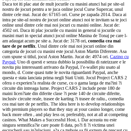
Daca tot iti plac atat de mult jocurile cu masini atunci hai pe site-ul
nostru de jocuri pentru a te juca online jocul Curse Supercar, unul
dintre cele mai. Jucat de: 67165 ori. Curse pe zapada 2014. Daca ai
intra pe site-ul nostru de jocuri online atunci noi te invitam sa te joci
online unul dintre cele mai noi jocuri cu masini online. Jucat de:
4502 ori. Daca iti plac jocurile cu masini in general si jocurile cu
masini mari in special atunci jocul online Masina de Tonaj pe care l-
am adaugat acum pe site a. Jucat de: 3178 ori,
comedia cea mai
tare de pe netflix
. Unul dintre cele mai noi jocuri online din
categoria de jocuri cu masini este jocul Aston Martin Diferente. Asa
cum spune si titlul, jocul Aston Martin. Jucat de: 4974 ori.
Cazino cu
Paypal:
Uno di questi e senza dubbio la possibilita di rateizzare e le
novita piu interessanti arrivano da Paypal, l’e-wallet piu usato al
mondo, d. Come quasi tutte le novita riguardanti Paypal, anche
questa e stata lanciata prima negli Stati Uniti. Jocul Project CARS 2
ofera o experien?a realista de curse, cu o gama larga de ma?ini ?i
circuite din intreaga lume. Project CARS 2 include peste 180 de
maini licen?iate din diferite clase ?i peste 140 de circuite diferite,
inclusiv circuite reale, trasee de karting ?i trasee de raliu., comedia
cea mai tare de pe netflix. The idea here is to develop relationships
with premium players so that they stay at your casino longer, come
back more often , and play less or, preferably, not at all at competing
casinos. What Makes a Successful Host, i. Dar aceasta nu este
singura semnifica?ie care poate fi data, po?i fi ?i victima unei
escrocherii sau in?elaciuni, a?a ca trebuie sa fii extrem de precaut cu