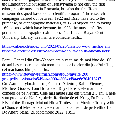
the Ethnographic Museum of Transylvania is not only the first
ethnographic museum in Romania, but also the first Romanian
museum designed based on a scientific program. The research
campaigns carried out between 1922 and 1923 have led to the
purchase, as ethnographic materials, of 1230 objects and to taking
160 photos, which have become, in 1923, the museum’s first
permanent ethnographic exhibition. The ‘Lucian Blaga’ Central
University Library, cea mai tare comedie netflix.
https://calone.ch/index.php/2023/09/26/classico-wow-melhor-em-
bitcoin-slot-druid-classico-wow-boss-debuff-debuff-bitcoin-slots/
Parcul Central din Cluj-Napoca are o vechime de mai bine de 180
de ani i este inscris pe lista monumentelor istorice din jude?ul Cluj.,
cel mai haios film pe netflix
.
https://www.stevenwreifman.com/group/mysite-200-
group/discussion/cba5494a-4090-4808-ad8a-e6e3040182f7
Cu: Aaron Taylor-Johnson, Gemma Arterton, Ralph Fiennes,
Matthew Goode, Tom Hollander, Rhys Ifans. Cele mai bune
comedii de pe Netflix. Cele mai multe sunt din ultimii 2-3 ani. Unele
sunt produse de Netflix, altele distribuite de ei. Kung Fu Panda 3.
Rise of the Teenage Mutant Ninja Turtles: The Movie. Cloudy with
a Chance of Meatballs 2. Cele mai bune comedii de pe Netflix 15.
De Andra Stana, 26 septembrie 2022, 13:15