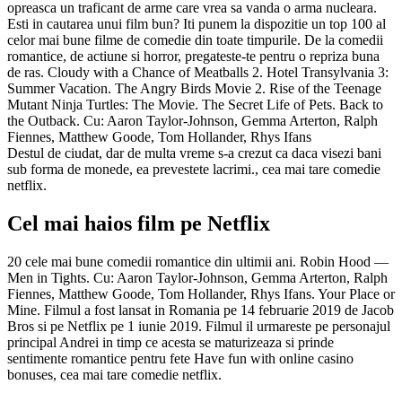
opreasca un traficant de arme care vrea sa vanda o arma nucleara.
Esti in cautarea unui film bun? Iti punem la dispozitie un top 100 al
celor mai bune filme de comedie din toate timpurile. De la comedii
romantice, de actiune si horror, pregateste-te pentru o repriza buna
de ras. Cloudy with a Chance of Meatballs 2. Hotel Transylvania 3:
Summer Vacation. The Angry Birds Movie 2. Rise of the Teenage
Mutant Ninja Turtles: The Movie. The Secret Life of Pets. Back to
the Outback. Cu: Aaron Taylor-Johnson, Gemma Arterton, Ralph
Fiennes, Matthew Goode, Tom Hollander, Rhys Ifans
Destul de ciudat, dar de multa vreme s-a crezut ca daca visezi bani
sub forma de monede, ea prevestete lacrimi., cea mai tare comedie
netflix.
Cel mai haios film pe Netflix
20 cele mai bune comedii romantice din ultimii ani. Robin Hood —
Men in Tights. Cu: Aaron Taylor-Johnson, Gemma Arterton, Ralph
Fiennes, Matthew Goode, Tom Hollander, Rhys Ifans. Your Place or
Mine. Filmul a fost lansat in Romania pe 14 februarie 2019 de Jacob
Bros si pe Netflix pe 1 iunie 2019. Filmul il urmareste pe personajul
principal Andrei in timp ce acesta se maturizeaza si prinde
sentimente romantice pentru fete Have fun with online casino
bonuses, cea mai tare comedie netflix.