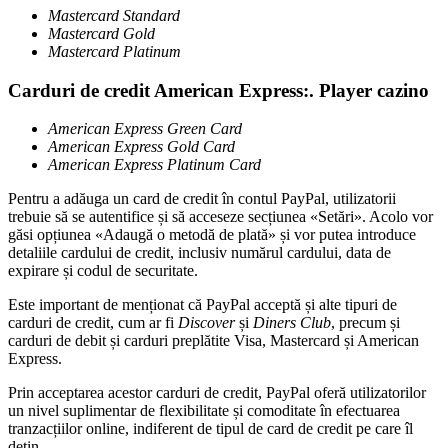
Mastercard Standard
Mastercard Gold
Mastercard Platinum
Carduri de credit American Express:. Player cazino
American Express Green Card
American Express Gold Card
American Express Platinum Card
Pentru a adăuga un card de credit în contul PayPal, utilizatorii
trebuie să se autentifice și să acceseze secțiunea «Setări». Acolo vor
găsi opțiunea «Adaugă o metodă de plată» și vor putea introduce
detaliile cardului de credit, inclusiv numărul cardului, data de
expirare și codul de securitate.
Este important de menționat că PayPal acceptă și alte tipuri de
carduri de credit, cum ar fi
Discover
și
Diners Club
, precum și
carduri de debit și carduri preplătite Visa, Mastercard și American
Express.
Prin acceptarea acestor carduri de credit, PayPal oferă utilizatorilor
un nivel suplimentar de flexibilitate și comoditate în efectuarea
tranzacțiilor online, indiferent de tipul de card de credit pe care îl
dețin.