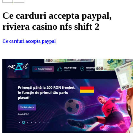
Ce carduri accepta paypal,
riviera casino nfs shift 2
Ce carduri accepta paypal