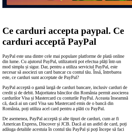
Ce carduri accepta paypal. Ce
carduri acceptă PayPal
PayPal este una dintre cele mai populare platforme de plată online
din lume. Cu ajutorul PayPal, utilizatorii pot efectua plăți într-un
mod simplu și sigur. Dar, pentru a utiliza serviciul PayPal, este
necesar să asociezi un card bancar cu contul tău. Însă, întrebarea
este, ce carduri sunt acceptate de PayPal?
PayPal acceptă o gamă largă de carduri bancare, inclusiv carduri de
credit și de debit. Majoritatea băncilor din România permit asocierea
cardurilor Visa și Mastercard cu conturile PayPal. Aceasta înseamnă
că, dacă ai un card Visa sau Mastercard emis de o bancă din
România, poți utiliza acel card pentru a plăti cu PayPal.
De asemenea, PayPal acceptă și alte tipuri de carduri, cum ar fi
American Express, Discover și JCB. Dacă ai un astfel de card, poți
adăuga detaliile acestuia în contul tău PayPal și poți începe să faci