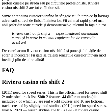
preferi cursele pe stradă sau pe circuitele profesioniste, Riviera
casino nfs shift 2 are tot ce îți dorești.
Simte adrenalina curselor vibrând în sângele tău în timp ce îți învingi
adversarii și treci de finish înaintea lor. Fii cel mai rapid și cel mai
abil șofer din toate cursele și demonstrează-ți talentul în fața tuturor.
Riviera casino nfs shift 2 — experimentează adrenalina
cursei și ia parte la cel mai captivant joc de curse din
acest an!
Descarcă acum Riviera casino nfs shift 2 și pune-ți abilitățile de
șofer la încercare! Fii gata să trăiești senzațiile curselor într-un mod
inedit și plin de adrenalină!
FAQ
Riviera casino nfs shift 2
(2011) need for speed series. This is the official need for speed shift
2: unleashed track list. Shift 2 features 44 different tracks (dlc
included), of which 28 are real world courses and 16 are fictional
tracks created by slightly mad studios. (2011) need for speed series.
Nov 6, 2020 — nissan skyline gt-r (r33) 1995 at riviera casino