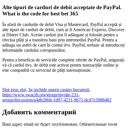
Alte tipuri de carduri de debit acceptate de PayPal.
What is the code for best bet 365
În afară de cardurile de debit Visa și Mastercard, PayPal acceptă și
alte tipuri de carduri de debit, cum ar fi American Express, Discover
și Diners Club. Aceste carduri pot fi adăugate și folosite pentru a
efectua plăți și a transfera bani prin intermediul PayPal. Pentru a
adăuga un astfel de card în contul dvs. PayPal, trebuie să introduceți
informațiile cardului corespunzător.
Pentru a beneficia de serviciile complete oferite de PayPal, asigurați-
vă că cardul dvs. de debit este activat pentru tranzacțiile online și
este compatibil cu serviciul de plăți internaționale.
Slot zeus slot
,
Se inchide queen casino bucuresti
,
https://www.swacift.org/group/mysite-231-
group/discussion/a4db2bbb-1d97-4211-9b71-dcd7e3988482
Добавить комментарий
Ваш адрес email не будет опубликован.
Обязательные поля