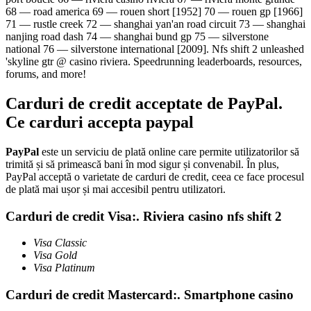
68 — road america 69 — rouen short [1952] 70 — rouen gp [1966]
71 — rustle creek 72 — shanghai yan'an road circuit 73 — shanghai
nanjing road dash 74 — shanghai bund gp 75 — silverstone
national 76 — silverstone international [2009]. Nfs shift 2 unleashed
'skyline gtr @ casino riviera. Speedrunning leaderboards, resources,
forums, and more!
Carduri de credit acceptate de PayPal.
Ce carduri accepta paypal
PayPal
este un serviciu de plată online care permite utilizatorilor să
trimită și să primească bani în mod sigur și convenabil. În plus,
PayPal acceptă o varietate de carduri de credit, ceea ce face procesul
de plată mai ușor și mai accesibil pentru utilizatori.
Carduri de credit Visa:. Riviera casino nfs shift 2
Visa Classic
Visa Gold
Visa Platinum
Carduri de credit Mastercard:. Smartphone casino