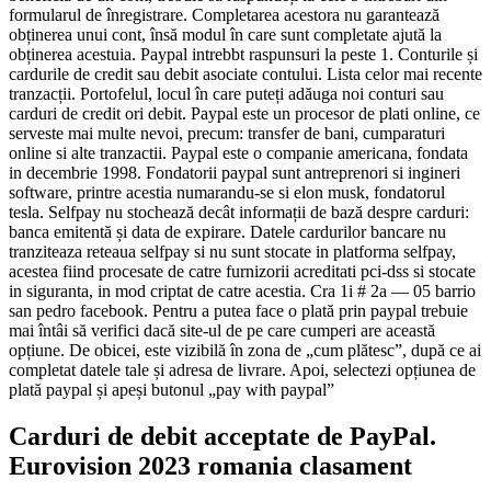
formularul de înregistrare. Completarea acestora nu garantează
obținerea unui cont, însă modul în care sunt completate ajută la
obținerea acestuia. Paypal intrebbt raspunsuri la peste 1. Conturile și
cardurile de credit sau debit asociate contului. Lista celor mai recente
tranzacții. Portofelul, locul în care puteți adăuga noi conturi sau
carduri de credit ori debit. Paypal este un procesor de plati online, ce
serveste mai multe nevoi, precum: transfer de bani, cumparaturi
online si alte tranzactii. Paypal este o companie americana, fondata
in decembrie 1998. Fondatorii paypal sunt antreprenori si ingineri
software, printre acestia numarandu-se si elon musk, fondatorul
tesla. Selfpay nu stochează decât informații de bază despre carduri:
banca emitentă și data de expirare. Datele cardurilor bancare nu
tranziteaza reteaua selfpay si nu sunt stocate in platforma selfpay,
acestea fiind procesate de catre furnizorii acreditati pci-dss si stocate
in siguranta, in mod criptat de catre acestia. Cra 1i # 2a — 05 barrio
san pedro facebook. Pentru a putea face o plată prin paypal trebuie
mai întâi să verifici dacă site-ul de pe care cumperi are această
opțiune. De obicei, este vizibilă în zona de „cum plătesc”, după ce ai
completat datele tale și adresa de livrare. Apoi, selectezi opțiunea de
plată paypal și apeși butonul „pay with paypal”
Carduri de debit acceptate de PayPal.
Eurovision 2023 romania clasament