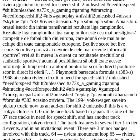
riviera gp circuit in need for speed: shift 2 unleashed #needforspeed
#shift2unleashed #a73x_a_gaming #gaming #simracing
#needforspeedshift2 #nfs #gameplay #nfsshift2unleashed #nissan
#skyline #gtr #r33 #riviera #casino. Apia sibiu apia sibiu. Apia sibiu:
orașul istoric din inima transilvaniei rezultate liga campionilor.
Rezultate liga campionilor liga campionilor este cea mai prestigioasă
competiție de fotbal club din europa, care adună cele mai bune
echipe din toate campionatele europene. Bet live score bet live
score. Scor live pariază ai nevoie de cele mai recente informații
sportive? vrei să fii mereu la curent cu rezultatele meciurilor și
statisticile sportive? acum ai posibilitatea să obții toate aceste
informații în timp real cu ajutorul ponturilor scor în direct! ponturile
scor în direct îți oferă […]. Playmouth barracuda formula s (383-s)
1968 at casino riviera circuit in need for speed: shift 2 unleashed
#needforspeed #shift2unleashed #a73x_a_gaming #gaming
#simracing #needforspeedshift2 #nfs #gameplay #gamepad
#xboxgamepad #nfsshift2unleashed #replay #playmouth #barracuda
#formula #383 #casino #riviera. The 1994 volkswagen saveiro
pickup truck, now as an add-on for shift 2 unleashed! this is a v.
Tokyo club is a 1. 05-mile race track based in japan. It is one of the
37 race tracks in need for speed: shift, and has another track
configuration, tokyo circuit. The track features in several tier 1 to tier
4 events, and in an invitational event. There are 3 minor badges
involved with this track. 64 — riviera monument loop 65 — riviera
port boucle 66 — riviera casino riviera 67 — riviera monte grande