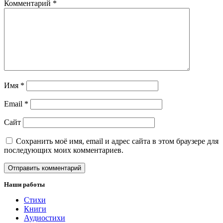
Комментарий
*
Имя
*
Email
*
Сайт
Сохранить моё имя, email и адрес сайта в этом браузере для
последующих моих комментариев.
Наши работы
Стихи
Книги
Аудиостихи