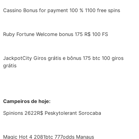
Cassino Bonus for payment 100 % 1100 free spins
Ruby Fortune Welcome bonus 175 R$ 100 FS
JackpotCity Giros grátis e bônus 175 btc 100 giros
grátis
Campeiros de hoje:
Spinions 2622R$ Peskytolerant Sorocaba
Magic Hot 4 2081btc 777odds Manaus