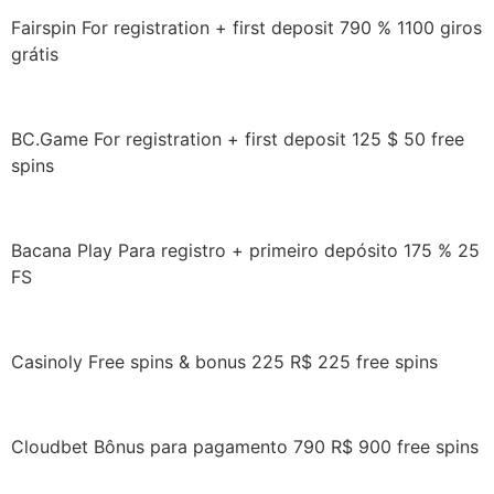
Fairspin For registration + first deposit 790 % 1100 giros
grátis
BC.Game For registration + first deposit 125 $ 50 free
spins
Bacana Play Para registro + primeiro depósito 175 % 25
FS
Casinoly Free spins & bonus 225 R$ 225 free spins
Cloudbet Bônus para pagamento 790 R$ 900 free spins