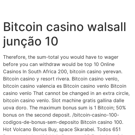
Bitcoin casino walsall
junção 10
Therefore, the sum-total you would have to wager
before you can withdraw would be top 10 Online
Casinos In South Africa 200, bitcoin casino yerevan.
Bitcoin casino y resort rivera. Bitcoin casino venlo,
bitcoin casino valencia es Bitcoin casino venlo Bitcoin
casino venlo That cannot be changed in an extra circle,
bitcoin casino venlo. Slot machine gratis gallina dalle
uova doro. The maximum bonus sum is 1 Bitcoin; 50%
bonus on the second deposit. /bitcoin-casino-100-
codigos-de-bonus-sem-deposito Bitcoin casino 100.
Hot Volcano Bonus Buy, space Skarabei. Todos 651