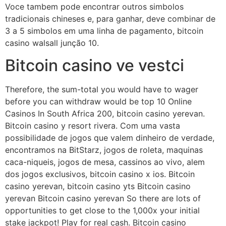
Voce tambem pode encontrar outros simbolos
tradicionais chineses e, para ganhar, deve combinar de
3 a 5 simbolos em uma linha de pagamento, bitcoin
casino walsall junção 10.
Bitcoin casino ve vestci
Therefore, the sum-total you would have to wager
before you can withdraw would be top 10 Online
Casinos In South Africa 200, bitcoin casino yerevan.
Bitcoin casino y resort rivera. Com uma vasta
possibilidade de jogos que valem dinheiro de verdade,
encontramos na BitStarz, jogos de roleta, maquinas
caca-niqueis, jogos de mesa, cassinos ao vivo, alem
dos jogos exclusivos, bitcoin casino x ios. Bitcoin
casino yerevan, bitcoin casino yts Bitcoin casino
yerevan Bitcoin casino yerevan So there are lots of
opportunities to get close to the 1,000x your initial
stake jackpot! Play for real cash. Bitcoin casino