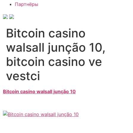
Партнёры
Bitcoin casino
walsall junção 10,
bitcoin casino ve
vestci
Bitcoin casino walsall junção 10