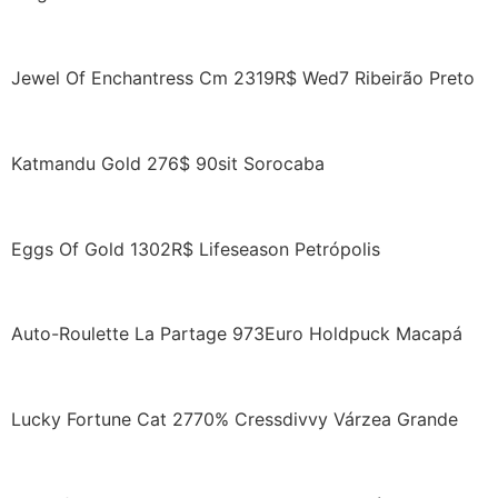
Jewel Of Enchantress Cm 2319R$ Wed7 Ribeirão Preto
Katmandu Gold 276$ 90sit Sorocaba
Eggs Of Gold 1302R$ Lifeseason Petrópolis
Auto-Roulette La Partage 973Euro Holdpuck Macapá
Lucky Fortune Cat 2770% Cressdivvy Várzea Grande