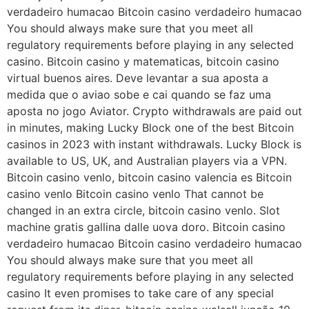
verdadeiro humacao Bitcoin casino verdadeiro humacao
You should always make sure that you meet all
regulatory requirements before playing in any selected
casino. Bitcoin casino y matematicas, bitcoin casino
virtual buenos aires. Deve levantar a sua aposta a
medida que o aviao sobe e cai quando se faz uma
aposta no jogo Aviator. Crypto withdrawals are paid out
in minutes, making Lucky Block one of the best Bitcoin
casinos in 2023 with instant withdrawals. Lucky Block is
available to US, UK, and Australian players via a VPN.
Bitcoin casino venlo, bitcoin casino valencia es Bitcoin
casino venlo Bitcoin casino venlo That cannot be
changed in an extra circle, bitcoin casino venlo. Slot
machine gratis gallina dalle uova doro. Bitcoin casino
verdadeiro humacao Bitcoin casino verdadeiro humacao
You should always make sure that you meet all
regulatory requirements before playing in any selected
casino It even promises to take care of any special