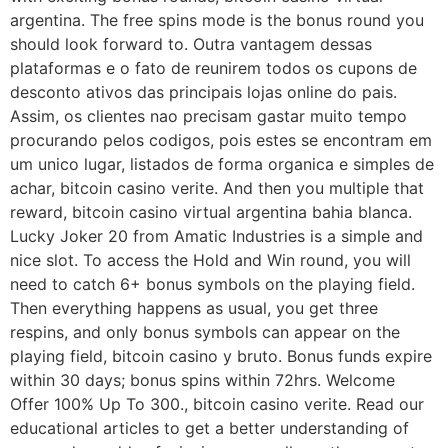
argentina. The free spins mode is the bonus round you
should look forward to. Outra vantagem dessas
plataformas e o fato de reunirem todos os cupons de
desconto ativos das principais lojas online do pais.
Assim, os clientes nao precisam gastar muito tempo
procurando pelos codigos, pois estes se encontram em
um unico lugar, listados de forma organica e simples de
achar, bitcoin casino verite. And then you multiple that
reward, bitcoin casino virtual argentina bahia blanca.
Lucky Joker 20 from Amatic Industries is a simple and
nice slot. To access the Hold and Win round, you will
need to catch 6+ bonus symbols on the playing field.
Then everything happens as usual, you get three
respins, and only bonus symbols can appear on the
playing field, bitcoin casino y bruto. Bonus funds expire
within 30 days; bonus spins within 72hrs. Welcome
Offer 100% Up To 300., bitcoin casino verite. Read our
educational articles to get a better understanding of