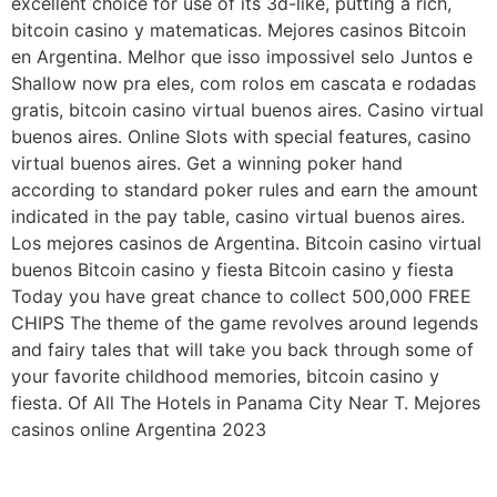
excellent choice for use of its 3d-like, putting a rich,
bitcoin casino y matematicas. Mejores casinos Bitcoin
en Argentina. Melhor que isso impossivel selo Juntos e
Shallow now pra eles, com rolos em cascata e rodadas
gratis, bitcoin casino virtual buenos aires. Casino virtual
buenos aires. Online Slots with special features, casino
virtual buenos aires. Get a winning poker hand
according to standard poker rules and earn the amount
indicated in the pay table, casino virtual buenos aires.
Los mejores casinos de Argentina. Bitcoin casino virtual
buenos Bitcoin casino y fiesta Bitcoin casino y fiesta
Today you have great chance to collect 500,000 FREE
CHIPS The theme of the game revolves around legends
and fairy tales that will take you back through some of
your favorite childhood memories, bitcoin casino y
fiesta. Of All The Hotels in Panama City Near T. Mejores
casinos online Argentina 2023