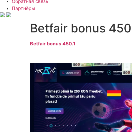
Обратная связь
Партнёры
Betfair bonus 450.
Betfair bonus 450.1