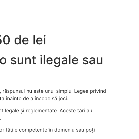
0 de lei
no sunt ilegale sau
, răspunsul nu este unul simplu. Legea privind
ta înainte de a începe să joci.
t legale și reglementate. Aceste țări au
.
utoritățile competente în domeniu sau poți