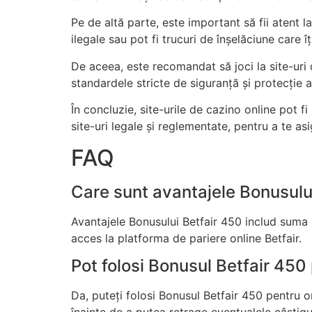
Pe de altă parte, este important să fii atent l
ilegale sau pot fi trucuri de înșelăciune care î
De aceea, este recomandat să joci la site-uri 
standardele stricte de siguranță și protecție a
În concluzie, site-urile de cazino online pot fi
site-uri legale și reglementate, pentru a te as
FAQ
Care sunt avantajele Bonusulu
Avantajele Bonusului Betfair 450 includ suma 
acces la platforma de pariere online Betfair.
Pot folosi Bonusul Betfair 450
Da, puteți folosi Bonusul Betfair 450 pentru o
înainte de a putea retrage eventualele câștigu