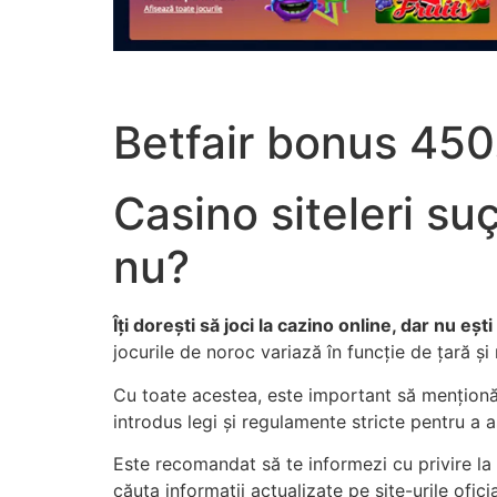
Betfair bonus 450.
Casino siteleri su
nu?
Îți dorești să joci la cazino online, dar nu eș
jocurile de noroc variază în funcție de țară și 
Cu toate acestea, este important să menționăm 
introdus legi și regulamente stricte pentru a as
Este recomandat să te informezi cu privire la 
căuta informații actualizate pe site-urile ofici