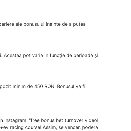
pariere ale bonusului înainte de a putea
i. Acestea pot varia în funcție de perioadă și
depozit minim de 450 RON. Bonusul va fi
on instagram: "free bonus bet turnover video!
+ev racing course! Assim, se vencer, poderá