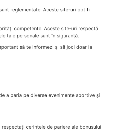
 sunt reglementate. Aceste site-uri pot fi
orități competente. Aceste site-uri respectă
ele tale personale sunt în siguranță.
important să te informezi și să joci doar la
de a paria pe diverse evenimente sportive și
 respectați cerințele de pariere ale bonusului