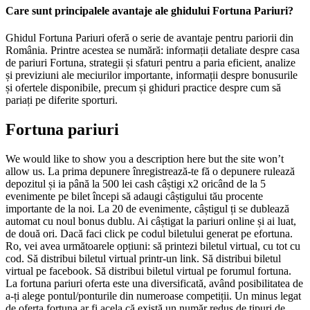
Care sunt principalele avantaje ale ghidului Fortuna Pariuri?
Ghidul Fortuna Pariuri oferă o serie de avantaje pentru pariorii din
România. Printre acestea se numără: informații detaliate despre casa
de pariuri Fortuna, strategii și sfaturi pentru a paria eficient, analize
și previziuni ale meciurilor importante, informații despre bonusurile
și ofertele disponibile, precum și ghiduri practice despre cum să
pariați pe diferite sporturi.
Fortuna pariuri
We would like to show you a description here but the site won’t
allow us. La prima depunere înregistrează-te fă o depunere rulează
depozitul și ia până la 500 lei cash câștigi x2 oricând de la 5
evenimente pe bilet începi să adaugi câștigului tău procente
importante de la noi. La 20 de evenimente, câștigul ți se dublează
automat cu noul bonus dublu. Ai câștigat la pariuri online și ai luat,
de două ori. Dacă faci click pe codul biletului generat pe efortuna.
Ro, vei avea următoarele opțiuni: să printezi biletul virtual, cu tot cu
cod. Să distribui biletul virtual printr-un link. Să distribui biletul
virtual pe facebook. Să distribui biletul virtual pe forumul fortuna.
La fortuna pariuri oferta este una diversificată, având posibilitatea de
a-ți alege pontul/ponturile din numeroase competiții. Un minus legat
de oferta fortuna ar fi acela că există un număr redus de tipuri de