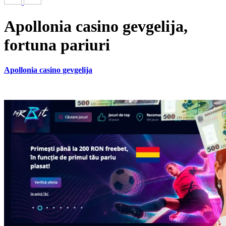
Apollonia casino gevgelija,
fortuna pariuri
Apollonia casino gevgelija