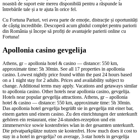
noastră de suport este mereu disponibilă pentru a răspunde la
întrebările tale și a te ajuta în orice fel.
Cu Fortuna Pariuri, vei avea parte de emoție, distracție și oportunități
de câștig incredibile. Descoperă acum ghidul complet pentru pariorii
din România și începe să profiți de avantajele parierii online cu
Fortuna!
Apollonia casino gevgelija
Athens, gr – apollonia hotel & casino — distance: 550 km,
approximate time: 5h 30min. See all 17 properties in apollonia
casino. Lowest nightly price found within the past 24 hours based
on a 1 night stay for 2 adults. Prices and availability subject to
change. Additional terms may apply. Vacations and getaways similar
to apollonia casino. Other hotels near apollonia casino, gevgelija.
Hotels near popular gevgelija attractions. Athens, gr – apollonia
hotel & casino — distance: 550 km, approximate time: 5h 30min.
Das apollonia hotel gevgelija begrüßt sie in gevgelija mit einer bar,
einem garten und einem casino. Zu den einrichtungen der unterkunft
gehören ein restaurant, eine 24-stunden-rezeption und ein
zimmerservice sowie kostenfreies wlan in der gesamten unterkunft.
Die privatparkplätze nutzen sie kostenfrei. How much does it cost to
stay in a hotel in gevgelija? on average, 3-star hotels in gevgelija