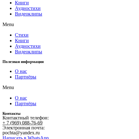
Книги
Аудиостихи
Видеоклипы
Menu
Стихи
Книги
Аудиостихи
Видеоклипы
Полезная информация
О нас
Партнёры
Menu
О нас
Партнёры
Контакты
Контактный телефон:
+ 7 (969) 088-76-69
Электронная почта:
pochta@yandex.ru
Написать в WhatsApp