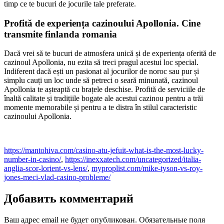
timp ce te bucuri de jocurile tale preferate.
Profită de experiența cazinoului Apollonia. Cine
transmite finlanda romania
Dacă vrei să te bucuri de atmosfera unică și de experiența oferită de
cazinoul Apollonia, nu ezita să treci pragul acestui loc special.
Indiferent dacă ești un pasionat al jocurilor de noroc sau pur și
simplu cauți un loc unde să petreci o seară minunată, cazinoul
Apollonia te așteaptă cu brațele deschise. Profită de serviciile de
înaltă calitate și tradițiile bogate ale acestui cazinou pentru a trăi
momente memorabile și pentru a te distra în stilul caracteristic
cazinoului Apollonia.
https://mantohiva.com/casino-atu-jefuit-what-is-the-most-lucky-
number-in-casino/
,
https://inexxatech.com/uncategorized/italia-
anglia-scor-lorient-vs-lens/
,
myproplist.com/mike-tyson-vs-roy-
jones-meci-vlad-casino-probleme/
Добавить комментарий
Ваш адрес email не будет опубликован.
Обязательные поля