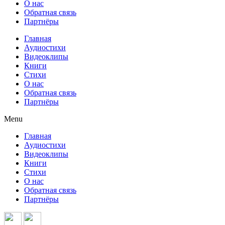
О нас
Обратная связь
Партнёры
Главная
Аудиостихи
Видеоклипы
Книги
Стихи
О нас
Обратная связь
Партнёры
Menu
Главная
Аудиостихи
Видеоклипы
Книги
Стихи
О нас
Обратная связь
Партнёры