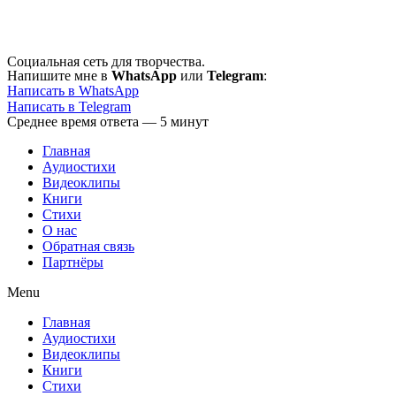
Перейти
к
содержимому
Социальная сеть для творчества.
Напишите мне в
WhatsApp
или
Telegram
:
Написать в WhatsApp
Написать в Telegram
Среднее время ответа — 5 минут
Главная
Аудиостихи
Видеоклипы
Книги
Стихи
О нас
Обратная связь
Партнёры
Menu
Главная
Аудиостихи
Видеоклипы
Книги
Стихи