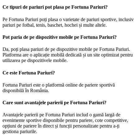
Ce tipuri de pariuri pot plasa pe Fortuna Pariuri?
Pe Fortuna Pariuri poți plasa o varietate de pariuri sportive, inclusiv
pariuri pe fotbal, tenis, baschet, hochei și multe altele.
Pot paria de pe dispozitive mobile pe Fortuna Pariuri?
Da, poți plasa pariuri de pe dispozitive mobile pe Fortuna Pariuri.
Platforma are o aplicație mobilă dedicată și un site optimizat pentru
utilizarea pe dispozitivele mobile.
Ce este Fortuna Pariuri?
Fortuna Pariuri este o platformă online de pariere sportivă
disponibilă în România.
Care sunt avantajele parierii pe Fortuna Pariuri?
Avantajele parierii pe Fortuna Pariuri includ o gamă largă de
evenimente sportive disponibile pentru pariere, cote competitive,
opțiuni de pariere în direct și funcții personalizate pentru a-ți
gestiona pariurile.