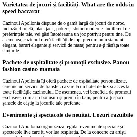
Varietatea de jocuri și facilități. What are the odds in
speed baccarat
Cazinoul Apollonia dispune de o gamă largă de jocuri de noroc,
incluzând ruletă, blackjack, poker și sloturi moderne. Indiferent de
preferințele tale, vei găsi întotdeauna un joc potrivit pentru tine. De
asemenea, cazinoul oferă facilități de top, precum un restaurant
elegant, baruri elegante și servicii de masaj pentru a-ți răsfăța toate
simțurile.
Pachete de ospitalitate și promoții exclusive. Panou
fashion casino mamaia
Cazinoul Apollonia îți oferă pachete de ospitalitate personalizate,
care includ servicii de transfer, cazare la un hotel de lux și acces la
toate facilitățile cazinoului. De asemenea, vei beneficia de promoții
exclusive, cum ar fi bonusuri și premii în bani, pentru a-ți spori
șansele de câștig la jocurile tale preferate.
Evenimente și spectacole de neuitat. Lozuri razuibile
Cazinoul Apollonia organizează regular evenimente speciale și
spectacole live care îți vor lua respirația. De la concerte cu artiști