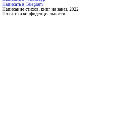
Написать в Telegram
Написание стихов, книг на заказ, 2022
Политика конфиденциальности