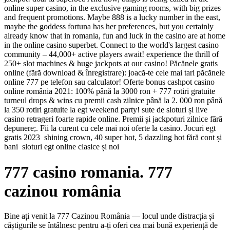
online super casino, in the exclusive gaming rooms, with big prizes
and frequent promotions. Maybe 888 is a lucky number in the east,
maybe the goddess fortuna has her preferences, but you certainly
already know that in romania, fun and luck in the casino are at home
in the online casino superbet. Connect to the world's largest casino
community – 44,000+ active players await! experience the thrill of
250+ slot machines & huge jackpots at our casino! Păcănele gratis
online (fără download & înregistrare): joacă-te cele mai tari păcănele
online 777 pe telefon sau calculator! Oferte bonus cashpot casino
online românia 2021: 100% până la 3000 ron + 777 rotiri gratuite
turneul drops & wins cu premii cash zilnice până la 2. 000 ron până
la 350 rotiri gratuite la egt weekend party! sute de sloturi și live
casino retrageri foarte rapide online. Premii și jackpoturi zilnice fără
depunere;. Fii la curent cu cele mai noi oferte la casino. Jocuri egt
gratis 2023 ️ shining crown, 40 super hot, 5 dazzling hot fără cont și
bani ️ sloturi egt online clasice și noi
777 casino romania. 777
cazinou românia
Bine ați venit la 777 Cazinou România — locul unde distracția și
câștigurile se întâlnesc pentru a-ți oferi cea mai bună experiență de