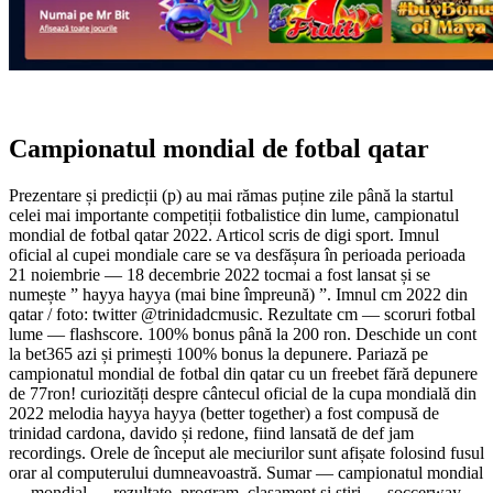
Campionatul mondial de fotbal qatar
Prezentare și predicții (p) au mai rămas puține zile până la startul
celei mai importante competiții fotbalistice din lume, campionatul
mondial de fotbal qatar 2022. Articol scris de digi sport. Imnul
oficial al cupei mondiale care se va desfășura în perioada perioada
21 noiembrie — 18 decembrie 2022 tocmai a fost lansat și se
numește ” hayya hayya (mai bine împreună) ”. Imnul cm 2022 din
qatar / foto: twitter @trinidadcmusic. Rezultate cm — scoruri fotbal
lume — flashscore. 100% bonus până la 200 ron. Deschide un cont
la bet365 azi și primești 100% bonus la depunere. Pariază pe
campionatul mondial de fotbal din qatar cu un freebet fără depunere
de 77ron! curiozități despre cântecul oficial de la cupa mondială din
2022 melodia hayya hayya (better together) a fost compusă de
trinidad cardona, davido și redone, fiind lansată de def jam
recordings. Orele de început ale meciurilor sunt afișate folosind fusul
orar al computerului dumneavoastră. Sumar — campionatul mondial
— mondial — rezultate, program, clasament şi ştiri — soccerway.