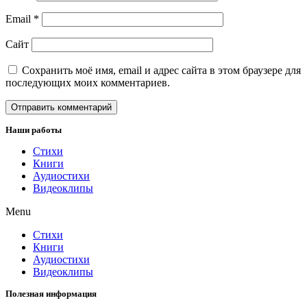
Email
*
Сайт
Сохранить моё имя, email и адрес сайта в этом браузере для
последующих моих комментариев.
Наши работы
Стихи
Книги
Аудиостихи
Видеоклипы
Menu
Стихи
Книги
Аудиостихи
Видеоклипы
Полезная информация