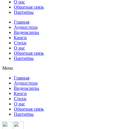
О нас
Обратная связь
Партнёры
Главная
Аудиостихи
Видеоклипы
Книги
Стихи
О нас
Обратная связь
Партнёры
Menu
Главная
Аудиостихи
Видеоклипы
Книги
Стихи
О нас
Обратная связь
Партнёры