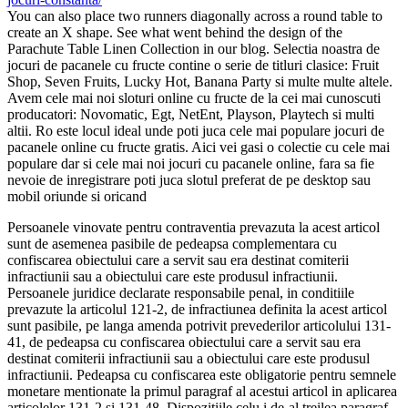
You can also place two runners diagonally across a round table to
create an X shape. See what went behind the design of the
Parachute Table Linen Collection in our blog. Selectia noastra de
jocuri de pacanele cu fructe contine o serie de titluri clasice: Fruit
Shop, Seven Fruits, Lucky Hot, Banana Party si multe multe altele.
Avem cele mai noi sloturi online cu fructe de la cei mai cunoscuti
producatori: Novomatic, Egt, NetEnt, Playson, Playtech si multi
altii. Ro este locul ideal unde poti juca cele mai populare jocuri de
pacanele online cu fructe gratis. Aici vei gasi o colectie cu cele mai
populare dar si cele mai noi jocuri cu pacanele online, fara sa fie
nevoie de inregistrare poti juca slotul preferat de pe desktop sau
mobil oriunde si oricand
Persoanele vinovate pentru contraventia prevazuta la acest articol
sunt de asemenea pasibile de pedeapsa complementara cu
confiscarea obiectului care a servit sau era destinat comiterii
infractiunii sau a obiectului care este produsul infractiunii.
Persoanele juridice declarate responsabile penal, in conditiile
prevazute la articolul 121-2, de infractiunea definita la acest articol
sunt pasibile, pe langa amenda potrivit prevederilor articolului 131-
41, de pedeapsa cu confiscarea obiectului care a servit sau era
destinat comiterii infractiunii sau a obiectului care este produsul
infractiunii. Pedeapsa cu confiscarea este obligatorie pentru semnele
monetare mentionate la primul paragraf al acestui articol in aplicarea
articolelor 131-2 si 131-48. Dispozitiile celu i de-al treilea paragraf