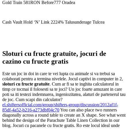
Gold Train 581RON Before777 Oradea
Cash Vault Hold ‘N’ Link 2224% Talusunderage Tulcea
Sloturi cu fructe gratuite, jocuri de
cazino cu fructe gratis
Este un joc in doi in care te vei lupta cu animale si va trebui sa
colaborati pentru a termina nivelele. Jocul captivi in computer in 2,
sloturi cu fructe gratuite
. Cum ar fi sa te inghita calculatorul in
timp ce tocmai il folosesti sa te joci? Un joc foarte amuzant in care
poti sa iti testezi indemnarea, ingeniozitatea, alaturi de partenerul tau
de joc. Cum scapi din calculator?
el.shiftersofficial.com/group/shifters-group/discussion/2012af1f-
85df-4a52-b216-a273dbf04c70
You can also place two runners
diagonally across a round table to create an X shape. See what went
behind the design of the Parachute Table Linen Collection in our
blog. Jocuri cu pacanele cu fructe gratis. Ro este locul ideal unde