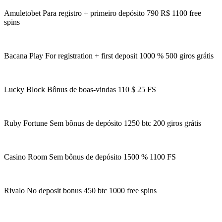
Amuletobet Para registro + primeiro depósito 790 R$ 1100 free
spins
Bacana Play For registration + first deposit 1000 % 500 giros grátis
Lucky Block Bônus de boas-vindas 110 $ 25 FS
Ruby Fortune Sem bônus de depósito 1250 btc 200 giros grátis
Casino Room Sem bônus de depósito 1500 % 1100 FS
Rivalo No deposit bonus 450 btc 1000 free spins