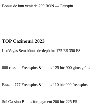
Bonus de bun venit de 200 RON — Fairspin
TOP Cazinouri 2023
LeoVegas Sem bônus de depósito 175 R$ 350 FS
888 cassino Free spins & bonus 125 btc 900 giros grátis
Brazino777 Free spins & bonus 110 btc 900 free spins
Sol Cassino Bonus for payment 200 btc 225 FS