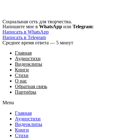
Перейти
к
содержимому
Социальная сеть для творчества.
Напишите мне в
WhatsApp
или
Telegram
:
Написать в WhatsApp
Написать в Telegram
Среднее время ответа — 5 минут
Главная
Аудиостихи
Видеоклипы
Книги
Стихи
О нас
Обратная связь
Партнёры
Menu
Главная
Аудиостихи
Видеоклипы
Книги
Стихи