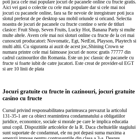
poti juca cele mai populare jocuri de pacanele online cu fructe gratis.
Aici vei gasi o colectie cu cele mai populare dar si cele mai noi
jocuri cu pacanele online, fara sa fie nevoie de inregistrare poti juca
slotul preferat de pe desktop sau mobil oriunde si oricand. Selectia
noastra de jocuri de pacanele cu fructe contine o serie de titluri
clasice: Fruit Shop, Seven Fruits, Lucky Hot, Banana Party si multe
multe altele. Avem cele mai noi sloturi online cu fructe de la cei mai
cunoscuti producatori: Novomatic, Egt, NetEnt, Playson, Playtech si
multi altii. Cu siguranta ai auzit de acest joc,Shining Crown se
numara printre cele mai faimoase jocuri de noroc gratis 77777 din
cadrul cazinourilor din Romania. Este un joc classic de pacanele cu
fructe si foarte iubit de catre jucatori. Este creat de provider-ul EGT
si are 10 linii de plata
Jocuri gratuite cu fructe în cazinouri, jocuri gratuite
casino cu fructe
Cursul privind responsabilitatea parinteasca prevazut la articolul
131-35-1 are ca obiect reamintirea condamnatului a obligatiilor
juridice, economice, sociale si morale pe care le implica educatia
unui copil. Dispozitiile articolelor de la R. Daca cheltuielile stagiului
sunt suportate de condamnat, ele nu pot depasi suma maxima a
amenzii impuse pentru contraventiile din clasa a 3-a. Despre