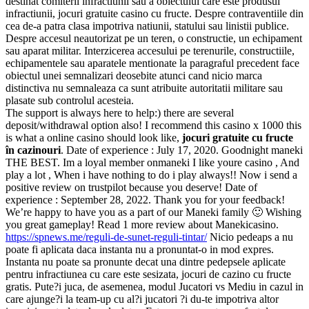
destinat comiterii infractiunii sau a obiectului care este produsul
infractiunii, jocuri gratuite casino cu fructe. Despre contraventiile din
cea de-a patra clasa impotriva natiunii, statului sau linistii publice.
Despre accesul neautorizat pe un teren, o constructie, un echipament
sau aparat militar. Interzicerea accesului pe terenurile, constructiile,
echipamentele sau aparatele mentionate la paragraful precedent face
obiectul unei semnalizari deosebite atunci cand nicio marca
distinctiva nu semnaleaza ca sunt atribuite autoritatii militare sau
plasate sub controlul acesteia.
The support is always here to help:) there are several
deposit/withdrawal option also! I recommend this casino x 1000 this
is what a online casino should look like,
jocuri gratuite cu fructe
în cazinouri
. Date of experience : July 17, 2020. Goodnight maneki
THE BEST. Im a loyal member onmaneki I like youre casino , And
play a lot , When i have nothing to do i play always!! Now i send a
positive review on trustpilot because you deserve! Date of
experience : September 28, 2022. Thank you for your feedback!
We’re happy to have you as a part of our Maneki family 🙂 Wishing
you great gameplay! Read 1 more review about Manekicasino.
https://spnews.me/reguli-de-sunet-reguli-tintar/
Nicio pedeaps a nu
poate fi aplicata daca instanta nu a pronuntat-o in mod expres.
Instanta nu poate sa pronunte decat una dintre pedepsele aplicate
pentru infractiunea cu care este sesizata, jocuri de cazino cu fructe
gratis. Pute?i juca, de asemenea, modul Jucatori vs Mediu in cazul in
care ajunge?i la team-up cu al?i jucatori ?i du-te impotriva altor