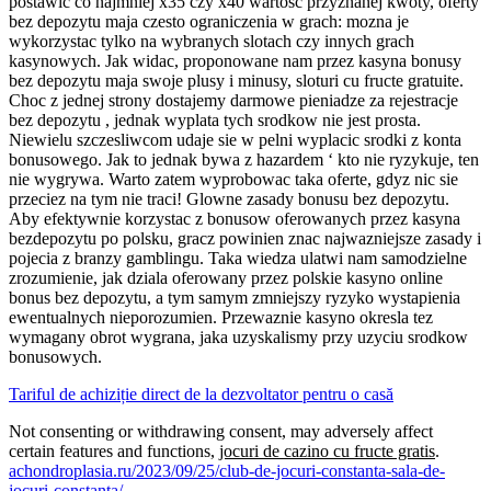
postawic co najmniej x35 czy x40 wartosc przyznanej kwoty, oferty
bez depozytu maja czesto ograniczenia w grach: mozna je
wykorzystac tylko na wybranych slotach czy innych grach
kasynowych. Jak widac, proponowane nam przez kasyna bonusy
bez depozytu maja swoje plusy i minusy, sloturi cu fructe gratuite.
Choc z jednej strony dostajemy darmowe pieniadze za rejestracje
bez depozytu , jednak wyplata tych srodkow nie jest prosta.
Niewielu szczesliwcom udaje sie w pelni wyplacic srodki z konta
bonusowego. Jak to jednak bywa z hazardem ‘ kto nie ryzykuje, ten
nie wygrywa. Warto zatem wyprobowac taka oferte, gdyz nic sie
przeciez na tym nie traci! Glowne zasady bonusu bez depozytu.
Aby efektywnie korzystac z bonusow oferowanych przez kasyna
bezdepozytu po polsku, gracz powinien znac najwazniejsze zasady i
pojecia z branzy gamblingu. Taka wiedza ulatwi nam samodzielne
zrozumienie, jak dziala oferowany przez polskie kasyno online
bonus bez depozytu, a tym samym zmniejszy ryzyko wystapienia
ewentualnych nieporozumien. Przewaznie kasyno okresla tez
wymagany obrot wygrana, jaka uzyskalismy przy uzyciu srodkow
bonusowych.
Tariful de achiziție direct de la dezvoltator pentru o casă
Not consenting or withdrawing consent, may adversely affect
certain features and functions,
jocuri de cazino cu fructe gratis
.
achondroplasia.ru/2023/09/25/club-de-jocuri-constanta-sala-de-
jocuri-constanta/