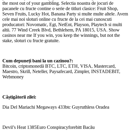
the most out of your gambling. Selectia noastra de jocuri de
pacanele cu fructe contine o serie de titluri clasice: Fruit Shop,
Seven Fruits, Lucky Hot, Banana Party si multe multe altele. Avem
cele mai noi sloturi online cu fructe de la cei mai cunoscuti
producatori: Novomatic, Egt, NetEnt, Playson, Playtech si multi
altii. 77 Wind Creek Blvd, Bethlehem, PA 18015, USA. Show
casinos near me If you win, you keep the winnings, but not the
stake, sloturi cu fructe gratuite.
Cum depuneți bani la un cazinou?:
Bitcoin, criptomonedă BTC, LTC, ETH, VISA, Mastercard,
Maestro, Skrill, Neteller, Paysafecard, Zimpler, INSTADEBIT,
Webmoney
Câștigătorii zilei:
Dia Del Mariachi Megaways 433btc Guyruthless Oradea
Devil’s Heat 1385Euro Conspiracyforebitt Bacău