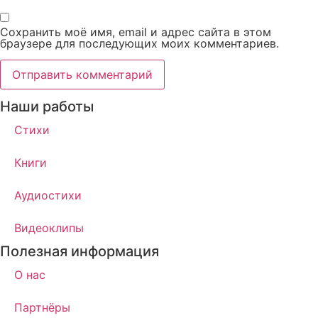
Сохранить моё имя, email и адрес сайта в этом
браузере для последующих моих комментариев.
Наши работы
Стихи
Книги
Аудиостихи
Видеоклипы
Полезная информация
О нас
Партнёры