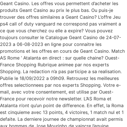
Geant Casino. Les offres vous permettent d’acheter les
produits Geant Casino au prix le plus bas. Ou puis-je
trouver des offres similaires a Geant Casino? L’offre Jeu
ps4 call of duty vanguard ne correspond pas vraiment a
ce que vous cherchez ou elle a expire? Vous pouvez
toujours consulter le Catalogue Geant Casino de 24-07-
2023 a 06-08-2023 en ligne pour connaitre les
promotions et les offres en cours de Geant Casino. Match
AS Rome ‘ Atalanta en direct : sur quelle chaine? Ouest-
France Shopping Rubrique animee par nos experts
Shopping. La redaction n’a pas participe a sa realisation.
Publie le 18/09/2022 a 09h09. Retrouvez les meilleures
offres selectionnees par nos experts Shopping. Votre e-
mail, avec votre consentement, est utilise par Ouest-
France pour recevoir notre newsletter. L’AS Roma et
Atalanta n’ont qu’un point de difference. En effet, la Roma
est cinquieme avec 13 points, 4 victoires, 1 match nul et 1
defaite. La derniere journee de championnat avait permis
aux hommes de Jose Mourinho de vaincre l’equipe