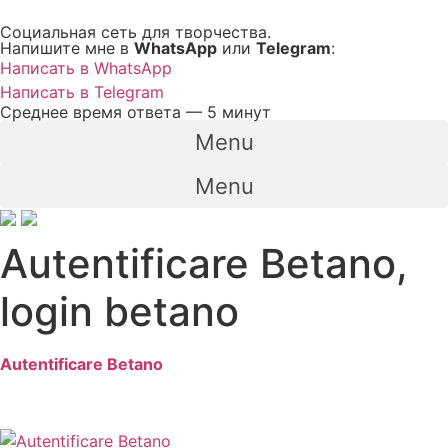
Перейти
Социальная сеть для творчества.
к
Напишите мне в
WhatsApp
или
Telegram
:
содержимому
Написать в WhatsApp
Написать в Telegram
Среднее время ответа — 5 минут
Menu
Menu
Autentificare Betano,
login betano
Autentificare Betano