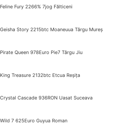
Feline Fury 2266% 7jog Fălticeni
Geisha Story 2215btc Moaneuua Târgu Mureș
Pirate Queen 978Euro Pie7 Târgu Jiu
King Treasure 2132btc Etcua Reșița
Crystal Cascade 936RON Uasat Suceava
Wild 7 625Euro Guyua Roman