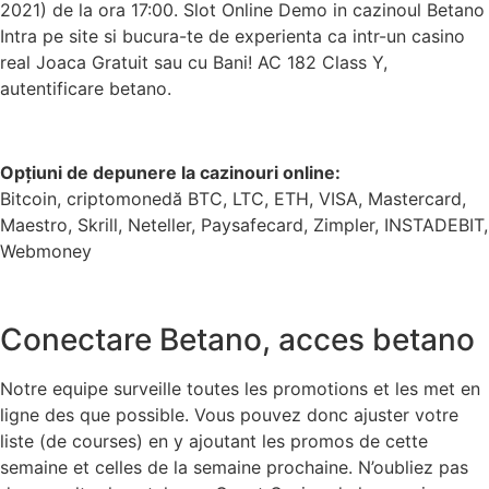
2021) de la ora 17:00. Slot Online Demo in cazinoul Betano
Intra pe site si bucura-te de experienta ca intr-un casino
real Joaca Gratuit sau cu Bani! AC 182 Class Y,
autentificare betano.
Opțiuni de depunere la cazinouri online:
Bitcoin, criptomonedă BTC, LTC, ETH, VISA, Mastercard,
Maestro, Skrill, Neteller, Paysafecard, Zimpler, INSTADEBIT,
Webmoney
Conectare Betano, acces betano
Notre equipe surveille toutes les promotions et les met en
ligne des que possible. Vous pouvez donc ajuster votre
liste (de courses) en y ajoutant les promos de cette
semaine et celles de la semaine prochaine. N’oubliez pas