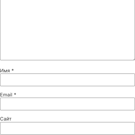
Имя
*
Email
*
Сайт