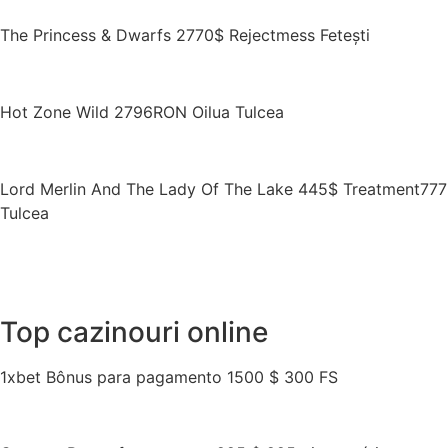
The Princess & Dwarfs 2770$ Rejectmess Fetești
Hot Zone Wild 2796RON Oilua Tulcea
Lord Merlin And The Lady Of The Lake 445$ Treatment777
Tulcea
Top cazinouri online
1xbet Bônus para pagamento 1500 $ 300 FS