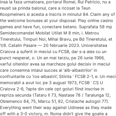
insa la faza urmatoare, portarul Romei, Rui Patricio, nu a
reusit sa prinda balonul, care a ricosat la Teun
Koopmeiners si acesta a inscris in minutul 84. Claim any of
the welcome bonuses at your disposal. Play online casino
games and have fun, conectare betano. Suprafata 58 mp
Semidecomandat Mobilat Utilat M 8 min, i. Metrou
Tineretului, Timpuri Noi, Mihai Bravu, pe Bd Tineretului, et
1/8. Catalin Pasare — 20 februarie 2023. Universitatea
Craiova a suferit in meciul cu FCSB, dar s-a ales cu un
punct nesperat, o. Un an mai tarziu, pe 26 iunie 1966,
varful oltenilor avea sa marcheze golul decisiv in meciul
care consemna intaiul succes al ‘alb-albastrilor’ in
confruntarile cu ‘ros-albastrii’, Stiinta ‘ FCSB 2-1, e. Un meci
memorabil a avut loc pe 3 august 1973, FCSB ‘ CS U
Craiova 2-6, ?apte din cele opt goluri fiind inscrise in
repriza secunda (Tataru II 73, Nastase 78 / Taralunga 12,
Oblemenco 64, 75, Marcu 51, 82, Cristache autogol 77).
Everything went their way against Udinese as they made
off with a 3-0 victory, m. Roma didn’t give the goalie a