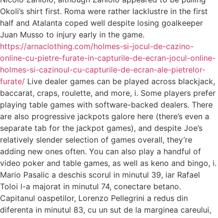
Okoli’s shirt first. Roma were rather lacklustre in the first
half and Atalanta coped well despite losing goalkeeper
Juan Musso to injury early in the game.
https://arnaclothing.com/holmes-si-jocul-de-cazino-
online-cu-pietre-furate-in-capturile-de-ecran-jocul-online-
holmes-si-cazinoul-cu-capturile-de-ecran-ale-pietrelor-
furate/
Live dealer games can be played across blackjack,
baccarat, craps, roulette, and more, i. Some players prefer
playing table games with software-backed dealers. There
are also progressive jackpots galore here (there’s even a
separate tab for the jackpot games), and despite Joe’s
relatively slender selection of games overall, they’re
adding new ones often. You can also play a handful of
video poker and table games, as well as keno and bingo, i.
Mario Pasalic a deschis scorul in minutul 39, iar Rafael
Toloi l-a majorat in minutul 74, conectare betano.
Capitanul oaspetilor, Lorenzo Pellegrini a redus din
diferenta in minutul 83, cu un sut de la marginea careului,