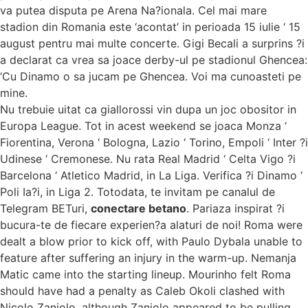
va putea disputa pe Arena Na?ionala. Cel mai mare
stadion din Romania este ‘acontat’ in perioada 15 iulie ‘ 15
august pentru mai multe concerte. Gigi Becali a surprins ?i
a declarat ca vrea sa joace derby-ul pe stadionul Ghencea:
‘Cu Dinamo o sa jucam pe Ghencea. Voi ma cunoasteti pe
mine.
Nu trebuie uitat ca giallorossi vin dupa un joc obositor in
Europa League. Tot in acest weekend se joaca Monza ‘
Fiorentina, Verona ‘ Bologna, Lazio ‘ Torino, Empoli ‘ Inter ?i
Udinese ‘ Cremonese. Nu rata Real Madrid ‘ Celta Vigo ?i
Barcelona ‘ Atletico Madrid, in La Liga. Verifica ?i Dinamo ‘
Poli Ia?i, in Liga 2. Totodata, te invitam pe canalul de
Telegram BETuri,
conectare betano
. Pariaza inspirat ?i
bucura-te de fiecare experien?a alaturi de noi! Roma were
dealt a blow prior to kick off, with Paulo Dybala unable to
feature after suffering an injury in the warm-up. Nemanja
Matic came into the starting lineup. Mourinho felt Roma
should have had a penalty as Caleb Okoli clashed with
Nicolo Zaniolo, although Zaniolo appeared to be pulling