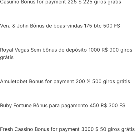
Casumo Bonus for payment 225 $ 225 giros grátis
Vera & John Bônus de boas-vindas 175 btc 500 FS
Royal Vegas Sem bônus de depósito 1000 R$ 900 giros
grátis
Amuletobet Bonus for payment 200 % 500 giros grátis
Ruby Fortune Bônus para pagamento 450 R$ 300 FS
Fresh Cassino Bonus for payment 3000 $ 50 giros grátis