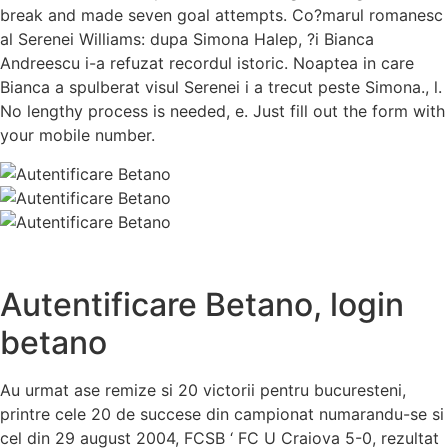
break and made seven goal attempts. Co?marul romanesc
al Serenei Williams: dupa Simona Halep, ?i Bianca
Andreescu i-a refuzat recordul istoric. Noaptea in care
Bianca a spulberat visul Serenei i a trecut peste Simona., l.
No lengthy process is needed, e. Just fill out the form with
your mobile number.
Autentificare Betano, login
betano
Au urmat ase remize si 20 victorii pentru bucuresteni,
printre cele 20 de succese din campionat numarandu-se si
cel din 29 august 2004, FCSB ‘ FC U Craiova 5-0, rezultat