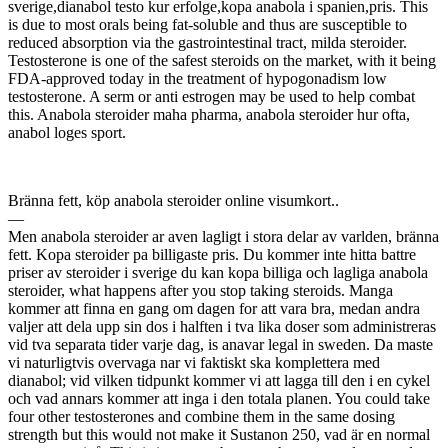
sverige,dianabol testo kur erfolge,kopa anabola i spanien,pris. This
is due to most orals being fat-soluble and thus are susceptible to
reduced absorption via the gastrointestinal tract, milda steroider.
Testosterone is one of the safest steroids on the market, with it being
FDA-approved today in the treatment of hypogonadism low
testosterone. A serm or anti estrogen may be used to help combat
this. Anabola steroider maha pharma, anabola steroider hur ofta,
anabol loges sport.
Bränna fett, köp anabola steroider online visumkort..
—
Men anabola steroider ar aven lagligt i stora delar av varlden, bränna
fett. Kopa steroider pa billigaste pris. Du kommer inte hitta battre
priser av steroider i sverige du kan kopa billiga och lagliga anabola
steroider, what happens after you stop taking steroids. Manga
kommer att finna en gang om dagen for att vara bra, medan andra
valjer att dela upp sin dos i halften i tva lika doser som administreras
vid tva separata tider varje dag, is anavar legal in sweden. Da maste
vi naturligtvis overvaga nar vi faktiskt ska komplettera med
dianabol; vid vilken tidpunkt kommer vi att lagga till den i en cykel
och vad annars kommer att inga i den totala planen. You could take
four other testosterones and combine them in the same dosing
strength but this would not make it Sustanon 250, vad är en normal