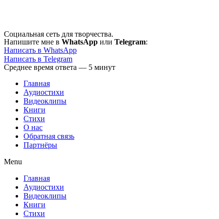
Перейти
к
содержимому
Социальная сеть для творчества.
Напишите мне в
WhatsApp
или
Telegram
:
Написать в WhatsApp
Написать в Telegram
Среднее время ответа — 5 минут
Главная
Аудиостихи
Видеоклипы
Книги
Стихи
О нас
Обратная связь
Партнёры
Menu
Главная
Аудиостихи
Видеоклипы
Книги
Стихи