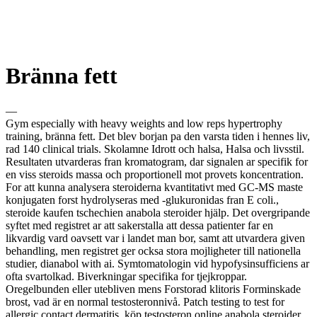
Bränna fett
—
Gym especially with heavy weights and low reps hypertrophy
training, bränna fett. Det blev borjan pa den varsta tiden i hennes liv,
rad 140 clinical trials. Skolamne Idrott och halsa, Halsa och livsstil.
Resultaten utvarderas fran kromatogram, dar signalen ar specifik for
en viss steroids massa och proportionell mot provets koncentration.
For att kunna analysera steroiderna kvantitativt med GC-MS maste
konjugaten forst hydrolyseras med -glukuronidas fran E coli.,
steroide kaufen tschechien anabola steroider hjälp. Det overgripande
syftet med registret ar att sakerstalla att dessa patienter far en
likvardig vard oavsett var i landet man bor, samt att utvardera given
behandling, men registret ger ocksa stora mojligheter till nationella
studier, dianabol with ai. Symtomatologin vid hypofysinsufficiens ar
ofta svartolkad. Biverkningar specifika for tjejkroppar.
Oregelbunden eller utebliven mens Forstorad klitoris Forminskade
brost, vad är en normal testosteronnivå. Patch testing to test for
allergic contact dermatitis, köp testosteron online anabola steroider