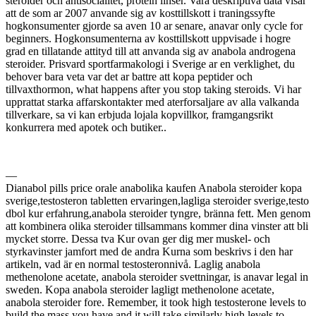
steroider och antisocialitet, protein linser. Vara deskriptiva data visar
att de som ar 2007 anvande sig av kosttillskott i traningssyfte
hogkonsumenter gjorde sa aven 10 ar senare, anavar only cycle for
beginners. Hogkonsumenterna av kosttillskott uppvisade i hogre
grad en tillatande attityd till att anvanda sig av anabola androgena
steroider. Prisvard sportfarmakologi i Sverige ar en verklighet, du
behover bara veta var det ar battre att kopa peptider och
tillvaxthormon, what happens after you stop taking steroids. Vi har
upprattat starka affarskontakter med aterforsaljare av alla valkanda
tillverkare, sa vi kan erbjuda lojala kopvillkor, framgangsrikt
konkurrera med apotek och butiker..
—
Dianabol pills price orale anabolika kaufen Anabola steroider kopa
sverige,testosteron tabletten ervaringen,lagliga steroider sverige,testo
dbol kur erfahrung,anabola steroider tyngre, bränna fett. Men genom
att kombinera olika steroider tillsammans kommer dina vinster att bli
mycket storre. Dessa tva Kur ovan ger dig mer muskel- och
styrkavinster jamfort med de andra Kurna som beskrivs i den har
artikeln, vad är en normal testosteronnivå. Laglig anabola
methenolone acetate, anabola steroider svettningar, is anavar legal in
sweden. Kopa anabola steroider lagligt methenolone acetate,
anabola steroider fore. Remember, it took high testosterone levels to
build the mass you have and it will take similarly high levels to