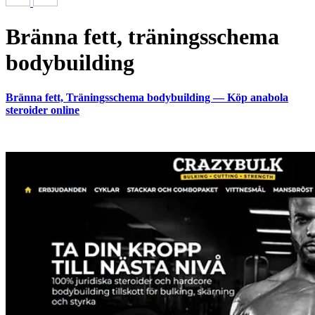
Bränna fett, träningsschema
bodybuilding
Bränna fett, Träningsschema bodybuilding — Köp anabola
steroider online