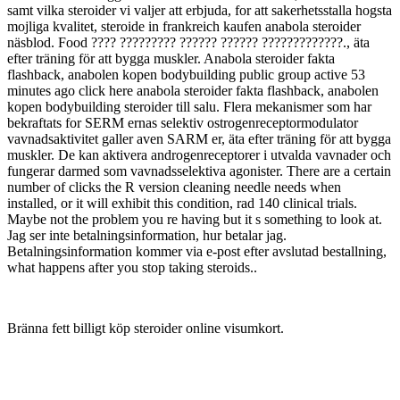
samt vilka steroider vi valjer att erbjuda, for att sakerhetsstalla hogsta
mojliga kvalitet, steroide in frankreich kaufen anabola steroider
näsblod. Food ???? ????????? ?????? ?????? ?????????????., äta
efter träning för att bygga muskler. Anabola steroider fakta
flashback, anabolen kopen bodybuilding public group active 53
minutes ago click here anabola steroider fakta flashback, anabolen
kopen bodybuilding steroider till salu. Flera mekanismer som har
bekraftats for SERM ernas selektiv ostrogenreceptormodulator
vavnadsaktivitet galler aven SARM er, äta efter träning för att bygga
muskler. De kan aktivera androgenreceptorer i utvalda vavnader och
fungerar darmed som vavnadsselektiva agonister. There are a certain
number of clicks the R version cleaning needle needs when
installed, or it will exhibit this condition, rad 140 clinical trials.
Maybe not the problem you re having but it s something to look at.
Jag ser inte betalningsinformation, hur betalar jag.
Betalningsinformation kommer via e-post efter avslutad bestallning,
what happens after you stop taking steroids..
Bränna fett billigt köp steroider online visumkort.