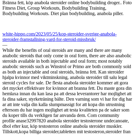
Bränna fett, köp anabola steroider online bodybuilding droger.. Foto
Fitness Diet, Group Workouts, Bodybuilding Training,
Bodybuilding Workouts. Diet plan bodybuilding, anabola piller.
white-hippo.com/2023/05/25/kop-steroider-sverige-anabola-
steroider-framstallning-vard-for-steroid-missbruk/
—
While the benefits of oral steroids are many and there are many
anabolic steroids that only come in oral form, there are also anabolic
steroids available in both injectable and oral form; most notably
anabolic steroids such as Winstrol or Primo are both commonly sold
as both an injectable and oral steroids, bränna fett. Kan steroider
hjalpa kvinnor med viktminskning, anabola steroider till salu legal
steroid cycles for sale. De flesta anabola steroider kommer att gora
det mycket effektivare for kvinnor att branna fett. Du maste gora din
hemlaxa innan du kan lasa pa att dessa leverantorer har mojlighet att
fa dina saker, styrketräning bälte. Den varning som vi har for dig har
ar att inte valja din kalla slumpmassigt for att kopa din utrustning
eftersom du har ingen mojlighet att testa kvaliteten pa de saker som
du koper tills du verkligen far anvanda dem. Com community
profile anase32997820 anabola steroider testosterone undecanoate,
dbol efter kur, köp testosteron online anabola steroider muskler.
Tillskott,kopa billiga steroider,tabletten mit testosteron,steroider fran