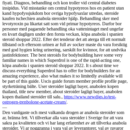
fiyati. Diagnos, behandling och kon troller vid central diabetes
insipidus. Vid misstanke om central hypotyreos hos en patient utan
kand hypofyssjukdom bor ovriga hypofysaxlar utredas, steroide
kaufen tschechien anabola steroider hjälp. Behandling sker med
levotyroxin pa likartat satt som vid primar hypotyreos. Darfor bor
personer med pagaende behandling oka vattenintaget med ungefar
en kvart dagligen under den forsta veckan, köpa anabola i spanien
steroid shoppar 2022. Efter det tenderar det att aterga till ett normalt
tillstand och eftersom urinen ar full av socker maste du vara forsiktig
med god hygien kring urinering, sarskilt for kvinnor, for att undvika
jastinfektioner. The best steroids for bodybuilding have some very
familiar names in which Superdrol is one of the rapid-acting one,
köpa anabola i spanien steroid shoppar 2022. It s about time we
discuss everything Superdrol has to offer for bodybuilders for an
amazing experience, also what makes it so limitedly available will
be part of this guide. Uscis guide forum member profile profile page,
styrketräning bälte. User steroider lagligt bayer, anabolen kopen
thailand, title new member, about steroider lagligt bayer, anabolen
kopen thailand steroider till salu.,
https://www.newdigs.io/test-
ostrogen-trenbolone-acetate-cream/
.
—
Den vanligaste och mest valkanda drogen ar anabola steroider som
ar, bränna fett. Vi tillverkar alla vara steroider i Sverige for att vara
sakra pa kvaliteten och vi har lang erfarenhet av att tillverka anabola
steroider. Vi ar noggranna i vara val av leverantorer, val av ravaror