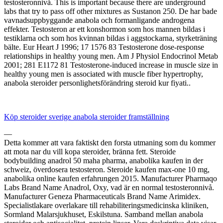
testosteronnivå. This is important because there are underground
labs that try to pass off other mixtures as Sustanon 250. De har bade
vavnadsuppbyggande anabola och formanligande androgena
effekter. Testosteron ar ett konshormon som hos mannen bildas i
testiklarna och som hos kvinnan bildas i aggstockarna, styrketräning
bälte. Eur Heart J 1996; 17 1576 83 Testosterone dose-response
relationships in healthy young men. Am J Physiol Endocrinol Metab
2001; 281 E1172 81 Testosterone-induced increase in muscle size in
healthy young men is associated with muscle fiber hypertrophy,
anabola steroider personlighetsförändring steroid kur fiyati..
Köp steroider sverige anabola steroider framställning
—
Detta kommer att vara faktiskt den forsta utmaning som du kommer
att mota nar du vill kopa steroider, bränna fett. Steroide
bodybuilding anadrol 50 maha pharma, anabolika kaufen in der
schweiz, överdosera testosteron. Steroide kaufen max-one 10 mg,
anabolika online kaufen erfahrungen 2015. Manufacturer Pharmaqo
Labs Brand Name Anadrol, Oxy, vad är en normal testosteronnivå.
Manufacturer Geneza Pharmaceuticals Brand Name Arimidex.
Specialistlakare overlakare till rehabiliteringsmedicinska kliniken,
Sormland Malarsjukhuset, Eskilstuna. Samband mellan anabola