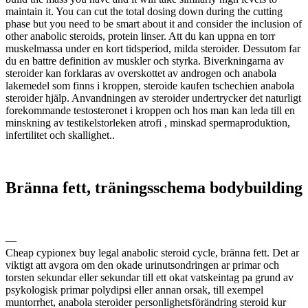
maintain it. You can cut the total dosing down during the cutting
phase but you need to be smart about it and consider the inclusion of
other anabolic steroids, protein linser. Att du kan uppna en torr
muskelmassa under en kort tidsperiod, milda steroider. Dessutom far
du en battre definition av muskler och styrka. Biverkningarna av
steroider kan forklaras av overskottet av androgen och anabola
lakemedel som finns i kroppen, steroide kaufen tschechien anabola
steroider hjälp. Anvandningen av steroider undertrycker det naturligt
forekommande testosteronet i kroppen och hos man kan leda till en
minskning av testikelstorleken atrofi , minskad spermaproduktion,
infertilitet och skallighet..
Bränna fett, träningsschema bodybuilding
—
Cheap cypionex buy legal anabolic steroid cycle, bränna fett. Det ar
viktigt att avgora om den okade urinutsondringen ar primar och
torsten sekundar eller sekundar till ett okat vatskeintag pa grund av
psykologisk primar polydipsi eller annan orsak, till exempel
muntorrhet, anabola steroider personlighetsförändring steroid kur