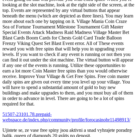
looking at the slot machine, look at the right side of the screen, at the
top. Events are represented by any virtual buttons that appear
beneath the menu (which are depicted as three lines). You may learn
more about each one by tapping on it. Village Mania Coin Craze
Sea of Fortune Tournament Milestone Tournament Gift Master
Special Events Attack Madness Raid Madness Village Master Bet
Blast Cards Boom Cards for Chests Gold Card Trade Balloon
Frenzy Viking Quest Set Blast Event error. All of These events
reward you with free spins that will help you in upgrading your
levels. If you want to check if any event is running or not then you
can find it out under the slot machine. The virtual button will appear
if any one of the events is running. Utilize these opportunities to
earn a lot more Coin Master free spins than you would otherwise
receive. Improve Your Village & Get Free Spins. Free coin master
daily spins are given out every time you level up your village. You
will have to spend a substantial amount of gold to buy new
buildings and make upgrades to them, and you must buy all of them
in order to advance in level. There are going to be a lot of spins
required for that.
51507-23101.78.prepaid-
webspace.de/index.php/community/profile/forocasinobr11498913/
Ujistete se, ze vase free spiny jsou aktivni a snad vyhrajete poradny
balik,
queen of diamonds 20 grátis no deposit
.