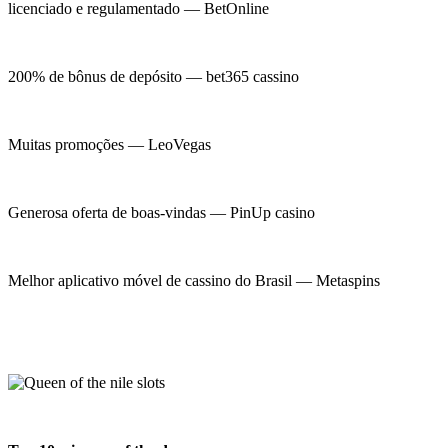
licenciado e regulamentado — BetOnline
200% de bônus de depósito — bet365 cassino
Muitas promoções — LeoVegas
Generosa oferta de boas-vindas — PinUp casino
Melhor aplicativo móvel de cassino do Brasil — Metaspins