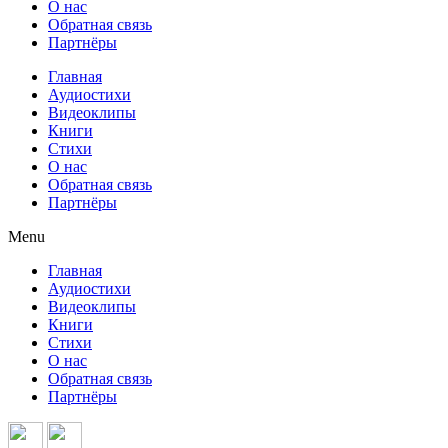
О нас
Обратная связь
Партнёры
Главная
Аудиостихи
Видеоклипы
Книги
Стихи
О нас
Обратная связь
Партнёры
Menu
Главная
Аудиостихи
Видеоклипы
Книги
Стихи
О нас
Обратная связь
Партнёры