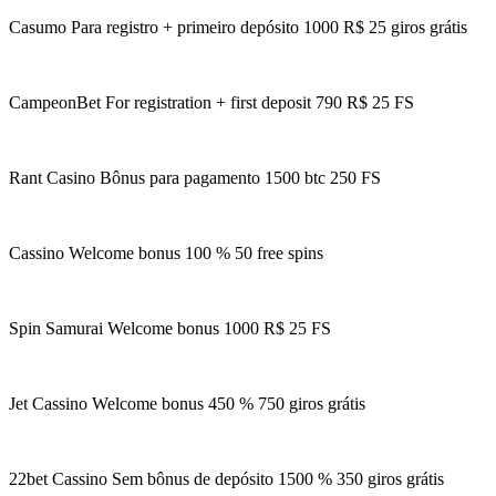
Casumo Para registro + primeiro depósito 1000 R$ 25 giros grátis
CampeonBet For registration + first deposit 790 R$ 25 FS
Rant Casino Bônus para pagamento 1500 btc 250 FS
Cassino Welcome bonus 100 % 50 free spins
Spin Samurai Welcome bonus 1000 R$ 25 FS
Jet Cassino Welcome bonus 450 % 750 giros grátis
22bet Cassino Sem bônus de depósito 1500 % 350 giros grátis