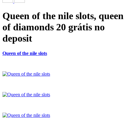
Queen of the nile slots, queen
of diamonds 20 grátis no
deposit
Queen of the nile slots