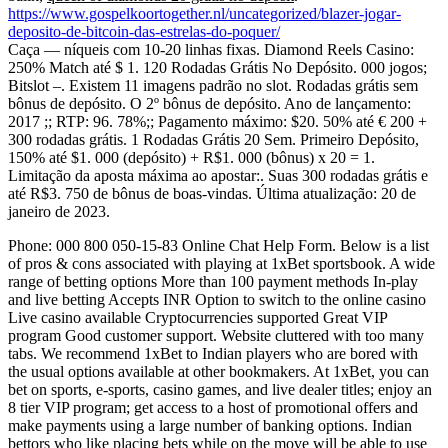
https://www.gospelkoortogether.nl/uncategorized/blazer-jogar-
deposito-de-bitcoin-das-estrelas-do-poquer/
Caça — níqueis com 10-20 linhas fixas. Diamond Reels Casino:
250% Match até $ 1. 120 Rodadas Grátis No Depósito. 000 jogos;
Bitslot –. Existem 11 imagens padrão no slot. Rodadas grátis sem
bônus de depósito. O 2º bônus de depósito. Ano de lançamento:
2017 ;; RTP: 96. 78%;; Pagamento máximo: $20. 50% até € 200 +
300 rodadas grátis. 1 Rodadas Grátis 20 Sem. Primeiro Depósito,
150% até $1. 000 (depósito) + R$1. 000 (bônus) х 20 = 1.
Limitação da aposta máxima ao apostar:. Suas 300 rodadas grátis e
até R$3. 750 de bônus de boas-vindas. Última atualização: 20 de
janeiro de 2023.
Phone: 000 800 050-15-83 Online Chat Help Form. Below is a list
of pros & cons associated with playing at 1xBet sportsbook. A wide
range of betting options More than 100 payment methods In-play
and live betting Accepts INR Option to switch to the online casino
Live casino available Cryptocurrencies supported Great VIP
program Good customer support. Website cluttered with too many
tabs. We recommend 1xBet to Indian players who are bored with
the usual options available at other bookmakers. At 1xBet, you can
bet on sports, e-sports, casino games, and live dealer titles; enjoy an
8 tier VIP program; get access to a host of promotional offers and
make payments using a large number of banking options. Indian
bettors who like placing bets while on the move will be able to use