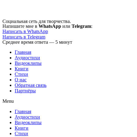
Перейти
к
содержимому
Социальная сеть для творчества.
Напишите мне в
WhatsApp
или
Telegram
:
Написать в WhatsApp
Написать в Telegram
Среднее время ответа — 5 минут
Главная
Аудиостихи
Видеоклипы
Книги
Стихи
О нас
Обратная связь
Партнёры
Menu
Главная
Аудиостихи
Видеоклипы
Книги
Стихи