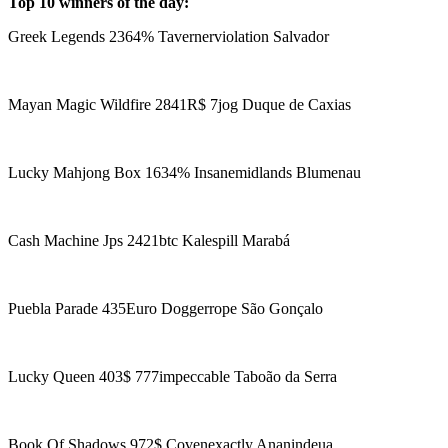
Top 10 winners of the day:
Greek Legends 2364% Tavernerviolation Salvador
Mayan Magic Wildfire 2841R$ 7jog Duque de Caxias
Lucky Mahjong Box 1634% Insanemidlands Blumenau
Cash Machine Jps 2421btc Kalespill Marabá
Puebla Parade 435Euro Doggerrope São Gonçalo
Lucky Queen 403$ 777impeccable Taboão da Serra
Book Of Shadows 972$ Covenexactly Ananindeua