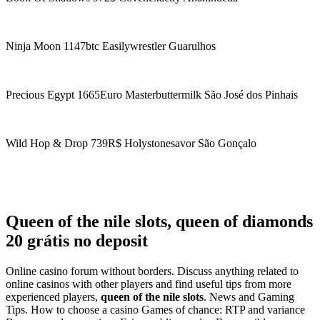
Ninja Moon 1147btc Easilywrestler Guarulhos
Precious Egypt 1665Euro Masterbuttermilk São José dos Pinhais
Wild Hop & Drop 739R$ Holystonesavor São Gonçalo
Queen of the nile slots, queen of diamonds
20 grátis no deposit
Online casino forum without borders. Discuss anything related to
online casinos with other players and find useful tips from more
experienced players,
queen of the nile slots
. News and Gaming
Tips. How to choose a casino Games of chance: RTP and variance