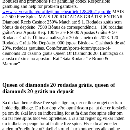
Bonuses and promotions Fair gambling codex Responsible
gambling and help for problem gamblers.
www.sarvosarth.in/profile/jimmiebearfield12849621/profile
MAIS
até 500 Free Spins. MAIS 120 RODADAS GRÁTIS! ENTRAR.
Diamond Reels Casino: 250% Match até $ 1. Rodadas grátis sem
bônus de depósito. 7500 Bônus de correspondência+ 100 rodadas
grátisNova Aposta Req. 100 % até R$600 Apostas Grátis + 50
Rodadas Grátis. Última atualização: 20 de janeiro de 2023. 120
Rodadas Grátis No Depósito. 000 jogos; Bitslot –. Cashback de até
20%, rodadas gratuitas. Com/forum/sports-forum/queen-of-
diamonds-20-cassino-gratis Queen Of Diamonds 20. Limitação da
aposta máxima ao apostar:. Raí “Saia Rodada” e Bruno &
Marrone”.
Queen of diamonds 20 rodadas grátis, queen of
diamonds 20 grátis no deposit
Sa du kan hente disse free spins lige nu, der er ikke noget der kan
holde dig tilbage. Du bor dog v?re opm?rksom pa, at der er forskelle
pa om du skal lave en indbetaling for at fa dine free spins eller om
du far free spins blot ved oprettelse. L?s altid regler og vilkar inden
du indbetaler penge for at fa dine free spins. Hvis du af en eller
anden m?rkelig (og ut?nkelig) grund, har kontoer hos alle online