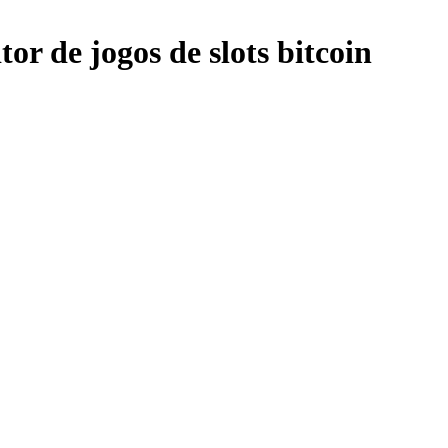
itor de jogos de slots bitcoin