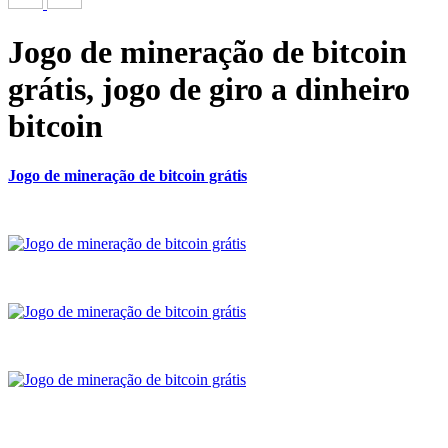
Jogo de mineração de bitcoin
grátis, jogo de giro a dinheiro
bitcoin
Jogo de mineração de bitcoin grátis