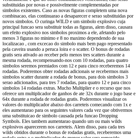
substituidas por novas e possivelmente complementadas por
simbolos existentes. Caso as novas figuras completem uma nova
combinacao, elas continuarao a desaparecer e serao substituidas por
novos simbolos. O curinga WILD e um simbolo explosivo cuja
principal funcao sera substituir todas as figuras, alem disso, causara
um efeito explosivo nos simbolos proximos a ele, afetando pelo
menos 3 figuras no minimo e 8 no maximo dependendo de sua
localizacao , com excecao do simbolo mais bem pago representado
pela caveira usando a peruca loira e o scatter. O bonus de rodadas
gratis sera ativado ao receber pelo menos tres scatters durante a
mesma rodada, recompensando-nos com 10 rodadas, para quatro
simbolos seremos premiados com 12 e para cinco receberemos 14
rodadas. Poderemos obter rodadas adicionais se recebermos mais
simbolos scatter durante a rodada de bonus, para dois simbolos 3
serao adicionados, para tres 7 rodadas, para quatro 12 e para cinco
simbolos 14 rodadas extras. Mucho Multiplier e o recurso que nos
oferece um multiplicador de ganhos de ate 32x durante o jogo base e
64x durante a rodada de rodadas gratis. Poderemos visualizar os
valores do multiplicador abaixo dos carreteis comecando com 1x e
eles aumentarao para os seguintes valores cada vez que obtivermos
uma substituicao de simbolo causada pela funcao Dropping
Symbols. Eles tambem aumentarao quando um ou mais wilds
explosivos aparecerem nos carreteis. Alem disso, para cada tres
wilds obtidos durante o bonus de rodadas gratis, receberemos uma
rodada extra e o multiplicador de menor valor sera removido,