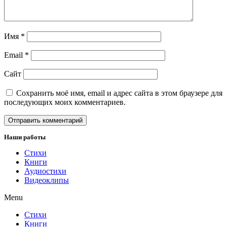
Имя
*
Email
*
Сайт
Сохранить моё имя, email и адрес сайта в этом браузере для
последующих моих комментариев.
Наши работы
Стихи
Книги
Аудиостихи
Видеоклипы
Menu
Стихи
Книги