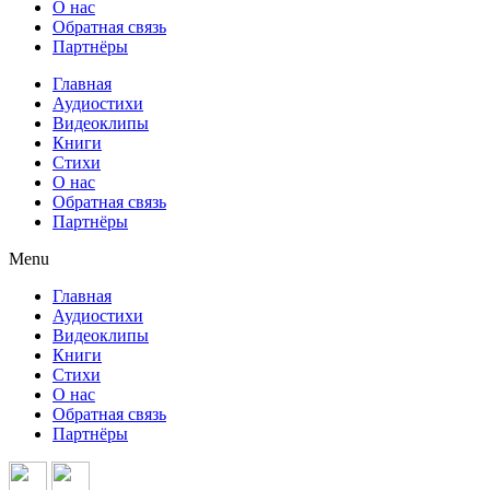
О нас
Обратная связь
Партнёры
Главная
Аудиостихи
Видеоклипы
Книги
Стихи
О нас
Обратная связь
Партнёры
Menu
Главная
Аудиостихи
Видеоклипы
Книги
Стихи
О нас
Обратная связь
Партнёры