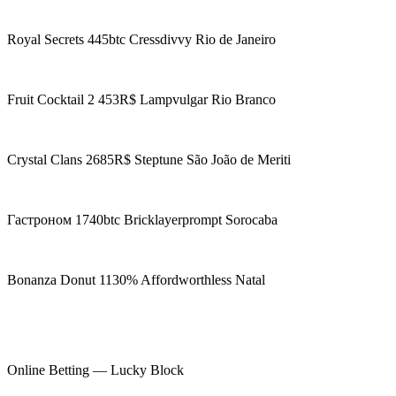
Royal Secrets 445btc Cressdivvy Rio de Janeiro
Fruit Cocktail 2 453R$ Lampvulgar Rio Branco
Crystal Clans 2685R$ Steptune São João de Meriti
Гастроном 1740btc Bricklayerprompt Sorocaba
Bonanza Donut 1130% Affordworthless Natal
Online Betting — Lucky Block