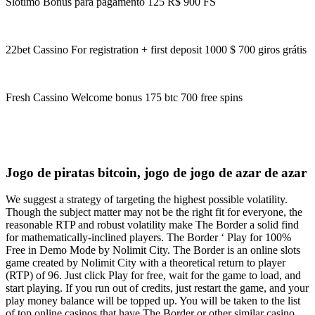
Slotimo Bônus para pagamento 125 R$ 900 FS
22bet Cassino For registration + first deposit 1000 $ 700 giros grátis
Fresh Cassino Welcome bonus 175 btc 700 free spins
Jogo de piratas bitcoin, jogo de jogo de azar de azar
We suggest a strategy of targeting the highest possible volatility.
Though the subject matter may not be the right fit for everyone, the
reasonable RTP and robust volatility make The Border a solid find
for mathematically-inclined players. The Border ‘ Play for 100%
Free in Demo Mode by Nolimit City. The Border is an online slots
game created by Nolimit City with a theoretical return to player
(RTP) of 96. Just click Play for free, wait for the game to load, and
start playing. If you run out of credits, just restart the game, and your
play money balance will be topped up. You will be taken to the list
of top online casinos that have The Border or other similar casino