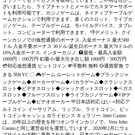
ュラソーでもライセンスを取得しています。ご不明な点がご
ざいましたら、ライブチャットとメールでカスタマーサポー
トを利用可能です。カジノゲームは、ネイティブテーブルゲ
ームセクションで利用できます。多くのスロット、ライブカ
ジノゲーム、テーブルゲームは、モバイルデバイス、タブレ
ット、コンピューターで利用できます。 👎デメリット. クイ
ーンカジノでの仮想通貨のボーナス. 入金ボーナス 最大500
ドル 入金不要ボーナス 30ドル 誕生日ボーナス 最大70ドルの
10%入金ボーナス. インターカジノ. 🏦最低・最高入金額
1000円・100万円 💴最小/最大引き出し額 1000円・500万円
💳対応仮想通貨 ビットコイン 💸手数料 無料 💱通貨変換 で
きる 🆔KYC 〇 🎮ゲーム ルーレットゲーム◆ブラックジャ
ックゲーム◆ポーカーゲーム◆バカラゲーム◆クラシックス
ロット◆ビデオスロット◆ジャックポットスロット◆ベガス
スロット◆フルーツスロット◆ライブカジノゲーム◆VIPテ
ーブルゲーム◆ビデオポーカー 🎌日本語対応 はい ⭐対応ア
ルトコイン イーサリアム、リップル、ライトコイン、ビッ
トコインキャッシュ ‍⚖️ライセンス キュラソー. Inter Casino
は、20年以上の歴史を持つオンラインカジノで、Vera John
Casinoと同じ運営会社を運営しています。2020年2月にウェ
ブサイトが大幅に更新された後は、日本のプレーヤーにとっ