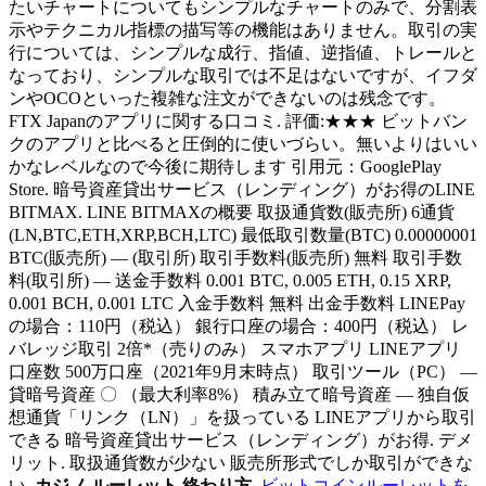
たいチャートについてもシンプルなチャートのみで、分割表
示やテクニカル指標の描写等の機能はありません。取引の実
行については、シンプルな成行、指値、逆指値、トレールと
なっており、シンプルな取引では不足はないですが、イフダ
ンやOCOといった複雑な注文ができないのは残念です。
FTX Japanのアプリに関する口コミ. 評価:★★★ ビットバン
クのアプリと比べると圧倒的に使いづらい。無いよりはいい
かなレベルなので今後に期待します 引用元：GooglePlay
Store. 暗号資産貸出サービス（レンディング）がお得のLINE
BITMAX. LINE BITMAXの概要 取扱通貨数(販売所) 6通貨
(LN,BTC,ETH,XRP,BCH,LTC) 最低取引数量(BTC) 0.00000001
BTC(販売所) — (取引所) 取引手数料(販売所) 無料 取引手数
料(取引所) — 送金手数料 0.001 BTC, 0.005 ETH, 0.15 XRP,
0.001 BCH, 0.001 LTC 入金手数料 無料 出金手数料 LINEPay
の場合：110円（税込） 銀行口座の場合：400円（税込） レ
バレッジ取引 2倍*（売りのみ） スマホアプリ LINEアプリ
口座数 500万口座（2021年9月末時点） 取引ツール（PC） —
貸暗号資産 〇 （最大利率8%） 積み立て暗号資産 — 独自仮
想通貨「リンク（LN）」を扱っている LINEアプリから取引
できる 暗号資産貸出サービス（レンディング）がお得. デメ
リット. 取扱通貨数が少ない 販売所形式でしか取引ができな
い,
カジノ ルーレット 終わり方
.
ビットコインルーレットを