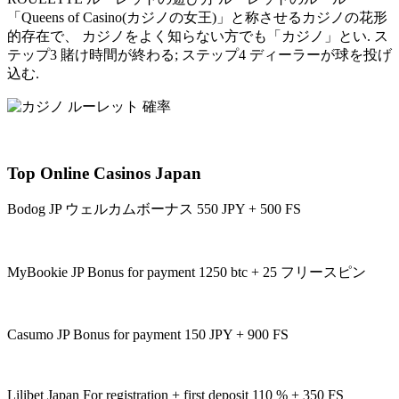
「Queens of Casino(カジノの女王)」と称させるカジノの花形
的存在で、 カジノをよく知らない方でも「カジノ」とい. ス
テップ3 賭け時間が終わる; ステップ4 ディーラーが球を投げ
込む.
Top Online Casinos Japan
Bodog JP ウェルカムボーナス 550 JPY + 500 FS
MyBookie JP Bonus for payment 1250 btc + 25 フリースピン
Casumo JP Bonus for payment 150 JPY + 900 FS
Lilibet Japan For registration + first deposit 110 % + 350 FS