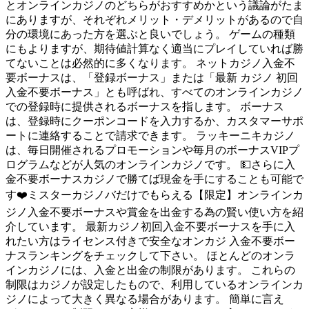
とオンラインカジノのどちらがおすすめかという議論がたま
にありますが、それぞれメリット・デメリットがあるので自
分の環境にあった方を選ぶと良いでしょう。 ゲームの種類
にもよりますが、期待値計算なく適当にプレイしていれば勝
てないことは必然的に多くなります。 ネットカジノ入金不
要ボーナスは、「登録ボーナス」または「最新 カジノ 初回
入金不要ボーナス」とも呼ばれ、すべてのオンラインカジノ
での登録時に提供されるボーナスを指します。 ボーナス
は、登録時にクーポンコードを入力するか、カスタマーサポ
ートに連絡することで請求できます。 ラッキーニキカジノ
は、毎日開催されるプロモーションや毎月のボーナスVIPプ
ログラムなどが人気のオンラインカジノです。 💵さらに入
金不要ボーナスカジノで勝てば現金を手にすることも可能で
す❤️ミスターカジノバだけでもらえる【限定】オンラインカ
ジノ入金不要ボーナスや賞金を出金する為の賢い使い方を紹
介しています。 最新カジノ初回入金不要ボーナスを手に入
れたい方はライセンス付きで安全なオンカジ 入金不要ボー
ナスランキングをチェックして下さい。 ほとんどのオンラ
インカジノには、入金と出金の制限があります。 これらの
制限はカジノが設定したもので、利用しているオンラインカ
ジノによって大きく異なる場合があります。 簡単に言え