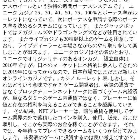
ナスホイールという独特の週間ボーナスシステムです。 ユ
ニーク カジノ 25、30、40、50、75、100％とボーナス率がル
ーレットになっていて、次にボーナスを申請する際のボーナ
ス率を決めるシステムになっています。 またジャックポッ
トではメガジェムズやドラゴンキングズなどが注目されてい
ます。 またライブカジノも30種類以上のゲームを用意して
おり、ライブディーラーと本場さながらのやり取りをして楽
しむことが出来ます。 ユニークカジノはその名のとおり、
ユニークでオリジナリティのあるオンカジ。 設立自体は
2016年ですが、日本のマーケットに本格的に参入してきたの
は2019年になってからなので、日本市場ではまだまだ新しい
オンラインカジノです。, カジノ ルーレット 表. しかし、そ
れはどういう意味ですか？ ゲーム開発者は、実際の通貨で
はなくブロックチェーンネットワークに基づくゲーム内経済
が、単なるダミーのゲーム内通貨ではなく、プレーヤーに価
値と存在の権利を与えることができることを認識していま
す。 その結果、NFTプレーヤーは、暗号通貨を使用してゲ
ーム業界の外で蓄積したコインを購入、使用、販売、および
取引し、そこから実際のお金を稼ぐことができます。 それ
では、今年待ってプレイできるゲームをいくつか挙げてみま
しょう。 未発表のゲームに投資するのは良い考えですか？,