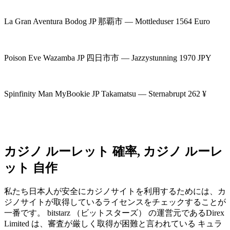
La Gran Aventura Bodog JP 那覇市 — Mottleduser 1564 Euro
Poison Eve Wazamba JP 四日市市 — Jazzystunning 1970 JPY
Spinfinity Man MyBookie JP Takamatsu — Sternabrupt 262 ¥
カジノ ルーレット 確率, カジノ ルーレ
ット 自作
私たち日本人が安全にカジノサイトを利用するためには、カ
ジノサイトが取得しているライセンスをチェックすることが
一番です。 bitstarz （ビットスターズ） の運営元であるDirex
Limited は、審査が厳しく取得が困難と言われている キュラ