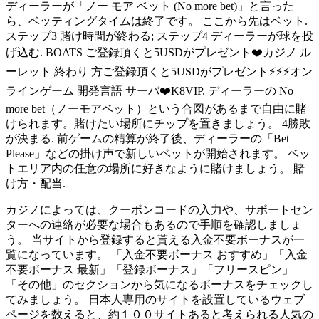
ディーラーが「ノー モア ベット (No more bet)」と言った
ら、ベッティングタイムは終了です。 ここから先はベット.
ステップ3 賭け時間が終わる; ステップ4 ディーラーが球を投
げ込む. BOATS ご登録頂くと5USDがプレゼント❤️カジノ ル
ーレット 終わり 方ご登録頂くと5USDがプレゼント⚡⚡⚡オン
ラインゲーム 開発言語 サーバ❤️K8VIP. ディーラーの No
more bet（ノーモアベット）という合図があるまで自由に賭
けられます。賭けたい場所にチップを置きましょう。 4勝敗
が決まる. 前ゲームの精算が終了後、ディーラーの「Bet
Please」などの掛け声で新しいベットが開始されます。 ベッ
トエリア内の任意の場所に好きなように賭けましょう。 賭
け方・配当.
カジノによっては、クーポンコードの入力や、サポートセン
ターへの連絡が必要な場合もあるので手順を確認しましょ
う。 当サイトから登録すると貰える入金不要ボーナスが一
覧になっています。 「入金不要ボーナス おすすめ」「入金
不要ボーナス 最新」「登録ボーナス」「フリースピン」
「その他」のセクションから気になるボーナスをチェックし
てみましょう。 日本人専用のサイトを設置しているウェブ
ページを数えると、約１００サイトあると考えられる人気の