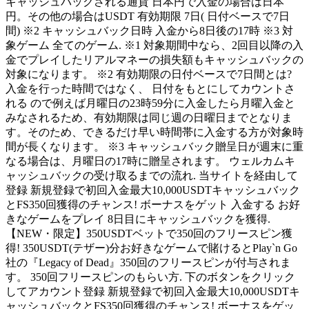
キャッシュバックされる通貨 日本円で入金の場合は日本
円。その他の場合はUSDT 有効期限 7日( 日付ベースで7日
間) ※2 キャッシュバック日時 入金から8日後の17時 ※3 対
象ゲーム 全てのゲーム. ※1 対象期間中なら、2回目以降の入
金でプレイしたリアルマネーの損失額もキャッシュバックの
対象になります。 ※2 有効期限の日付ベースで7日間とは?
入金を行った時間ではなく、 日付をもとにしてカウントさ
れる ので例えば月曜日の23時59分に入金したら月曜入金と
みなされるため、有効期限は同じ週の日曜日までとなりま
す。そのため、できるだけ早い時間帯に入金する方が対象時
間が長くなります。 ※3 キャッシュバック贈呈日が週末に重
なる場合は、月曜日の17時に贈呈されます。 ウェルカムキ
ャッシュバックの受け取るまでの流れ. 当サイトを経由して
登録 新規登録で初回入金最大10,000USDTキャッシュバック
とFS350回獲得のチャンス! ボーナスをゲット 入金する お好
きなゲームをプレイ 8日目にキャッシュバックを獲得.
【NEW・限定】350USDTベットで350回のフリースピン獲
得! 350USDT(テザー)分お好きなゲームで賭けるとPlay`n Go
社の『Legacy of Dead』350回のフリースピンが付与されま
す。 350回フリースピンのもらい方. 下のボタンをクリック
してアカウント登録 新規登録で初回入金最大10,000USDTキ
ャッシュバックとFS350回獲得のチャンス! ボーナスをゲッ