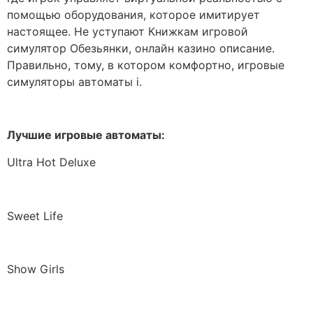
помощью оборудования, которое имитирует
настоящее. Не уступают Книжкам игровой
симулятор Обезьянки, онлайн казино описание.
Правильно, тому, в котором комфортно, игровые
симуляторы автоматы i.
Лучшие игровые автоматы:
Ultra Hot Deluxe
Sweet Life
Show Girls