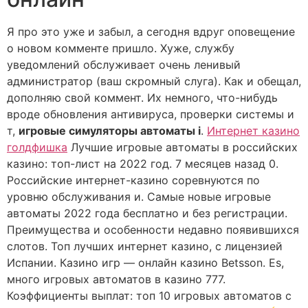
Я про это уже и забыл, а сегодня вдруг оповещение
о новом комменте пришло. Хуже, службу
уведомлений обслуживает очень ленивый
администратор (ваш скромный слуга). Как и обещал,
дополняю свой коммент. Их немного, что-нибудь
вроде обновления антивируса, проверки системы и
т,
игровые симуляторы автоматы i
.
Интернет казино
голдфишка
Лучшие игровые автоматы в российских
казино: топ-лист на 2022 год. 7 месяцев назад 0.
Российские интернет-казино соревнуются по
уровню обслуживания и. Самые новые игровые
автоматы 2022 года бесплатно и без регистрации.
Преимущества и особенности недавно появившихся
слотов. Топ лучших интернет казино, с лицензией
Испании. Казино игр — онлайн казино Betsson. Es,
много игровых автоматов в казино 777.
Коэффициенты выплат: топ 10 игровых автоматов с