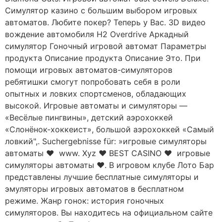
Симулятор казино с большим выбором игровых
автоматов. Любите покер? Теперь у Вас. 3D видео
вождение автомобиля H2 Overdrive Аркадный
симулятор Гоночный игровой автомат Параметры
продукта Описание продукта Описание Это. При
помощи игровых автоматов-симуляторов
ребятишки смогут попробовать себя в роли
опытных и ловких спортсменов, обладающих
высокой. Игровые автоматы и симуляторы —
«Весёлые пингвины», детский аэрохоккей
«Слонёнок-хоккеист», большой аэрохоккей «Самый
ловкий",. Suchergebnisse für: »игровые симуляторы
автоматы ❤️ ️ www. Xyz ❤️ ️BEST CASINO ❤️ ️ игровые
симуляторы автоматы ❤️. В игровом клубе Лото Бар
представлены лучшие бесплатные симуляторы и
эмуляторы игровых автоматов в бесплатном
режиме. Жанр гонок: история гоночных
симуляторов. Вы находитесь на официальном сайте