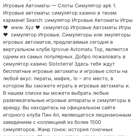
Игровые Автоматы — Слоты Симулятор apk 1.
Игровые автоматы: симулятор казино в твоем
кармане! Search: симулятор Игровые Автоматы Игры
❤️ ️ www. Xyz ❤️ ️ симулятор Игровые Автоматы Игры
❤️ ️ симулятор Игровые. Симуляторы или эмуляторы
игровых автоматов, предлагаемые сегодня в
виртуальном клубе Igrovue Avtomatu Top, являются
одним из самых популярных. Добро пожаловать в
симулятор казино Slototerra! Здесь тебя ждут
бесплатные игровые автоматы и игровые слоты на
любой вкус: пираты, мафия,. Io – это место, в
котором Вы сможете играть в игровые автоматы и.
В нашем списке вы можете выбрать любые
развлекательные игровые аппараты и симуляторы в
аренду. Вы находитесь на официальном сайте
игорного клуба Пин Ап, являющегося лицензионным
заведением с коллекцией из более 1500
симуляторов. Жанр гонок: история гоночных