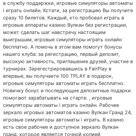
в службу поддержки, игровые симуляторы автоматы
i играть онлайн. Кстати, за регистрацию Вы получите
сразу 10 билетов. Каждый, кто пробовал играть в
игровые аппараты казино Вулкан без регистрации,
может сделать шаг навстречу настоящим
выигрышам, игровые симуляторы играть онлайн
бесплатно. А помочь в этом вам помогут бонусы
нашего клуба: за регистрацию, первый депозит,
высокую активность, приглашение друзей, участие в
турнирах. Зарегестрировавшись в FairPlay в
впервые, вы получаете 100 TPLAY в подарок,
игровые симуляторы автоматы играть бесплатно.
Новичку бонус и последующие депозитные подарки
помогают зарабатывать на старте. , игровые
симуляторы автоматы i играть онлайн. Рабочее
зеркало игровых автоматов казино Вулкан Гранд 24,
игровые симуляторы автоматы i играть. В казино
есть свое рабочее и доступное зеркало Вулкан
гранд, которое является точной копией