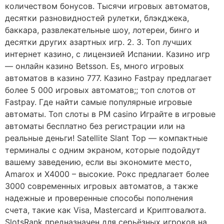
количеством бонусов. Тысячи игровых автоматов,
десятки разновидностей рулетки, блэкджека,
баккара, развлекательные шоу, лотереи, бинго и
десятки других азартных игр. 2. 3. Топ лучших
интернет казино, с лицензией Испании. Казино игр
— онлайн казино Betsson. Es, много игровых
автоматов в казино 777. Казино Fastpay предлагает
более 5 000 игровых автоматов;; топ слотов от
Fastpay. Где найти самые популярные игровые
автоматы. Топ слоты в PM casino Играйте в игровые
автоматы бесплатно без регистрации или на
реальные деньги! Satellite Slant Top — компактные
терминалы с одним экраном, которые подойдут
вашему заведению, если вы экономите место,
Amarox и X4000 – высокие. Рокс предлагает более
3000 современных игровых автоматов, а также
надежные и проверенные способы пополнения
счета, такие как Visa, Mastercard и Криптовалюта.
SlotsRank предназначен для серьёзных игроков на