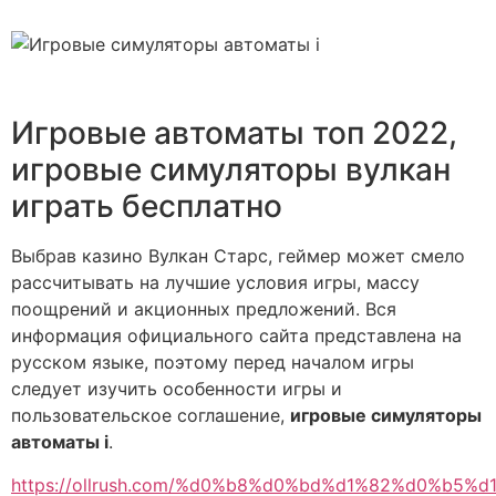
Игровые автоматы топ 2022,
игровые симуляторы вулкан
играть бесплатно
Выбрав казино Вулкан Старс, геймер может смело
рассчитывать на лучшие условия игры, массу
поощрений и акционных предложений. Вся
информация официального сайта представлена на
русском языке, поэтому перед началом игры
следует изучить особенности игры и
пользовательское соглашение,
игровые симуляторы
автоматы i
.
https://ollrush.com/%d0%b8%d0%bd%d1%82%d0%b5