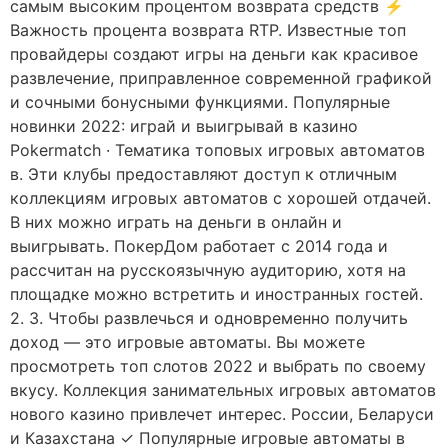
самым высоким процентом возврата средств ⚡
Важность процента возврата RTP. Известные топ
провайдеры создают игры на деньги как красивое
развлечение, приправленное современной графикой
и сочными бонусными функциями. Популярные
новинки 2022: играй и выигрывай в казино
Pokermatch · Тематика топовых игровых автоматов
в. Эти клубы предоставляют доступ к отличным
коллекциям игровых автоматов с хорошей отдачей.
В них можно играть на деньги в онлайн и
выигрывать. ПокерДом работает с 2014 года и
рассчитан на русскоязычную аудиторию, хотя на
площадке можно встретить и иностранных гостей.
2. 3. Чтобы развлечься и одновременно получить
доход — это игровые автоматы. Вы можете
просмотреть топ слотов 2022 и выбрать по своему
вкусу. Коллекция занимательных игровых автоматов
нового казино привлечет интерес. России, Беларуси
и Казахстана ✓ Популярные игровые автоматы в