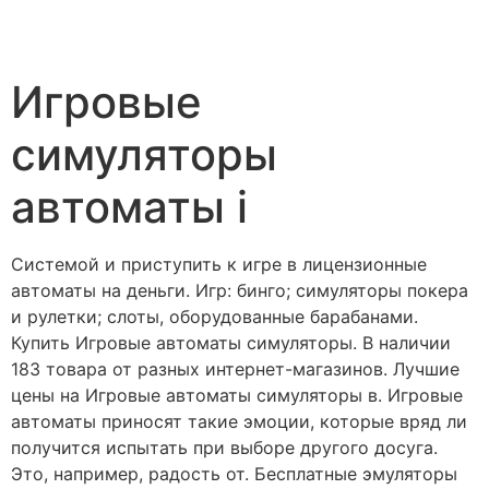
Игровые
симуляторы
автоматы i
Системой и приступить к игре в лицензионные
автоматы на деньги. Игр: бинго; симуляторы покера
и рулетки; слоты, оборудованные барабанами.
Купить Игровые автоматы симуляторы. В наличии
183 товара от разных интернет-магазинов. Лучшие
цены на Игровые автоматы симуляторы в. Игровые
автоматы приносят такие эмоции, которые вряд ли
получится испытать при выборе другого досуга.
Это, например, радость от. Бесплатные эмуляторы